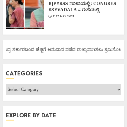
BJP#RSS #ಬೀದಿಯಲ್ಲಿ : CONGRES
#SEVADALA # ಗುಹೆಯಲ್ಲಿ
21ST MAY 2021
ಂದ್ರ ಸರ್ಕಾರದಿಂದ ಹೆಚ್ಚಿಗೆ ಅನುದಾನ ಪಡೆದ ರಾಜ್ಯಾವಾಗಿಸಲು ಶ್ರಮಿಸೋಣ ಬನ್ನಿ
CATEGORIES
EXPLORE BY DATE