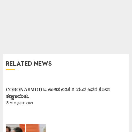
RELATED NEWS
CORONA#MODI# ಉಚಿತ ಲಸಿಕೆ # ಯುವ ಜನರ ಕೋಪ
ತಣ್ಣಗಾಯಿತು.
9TH JUNE 2021