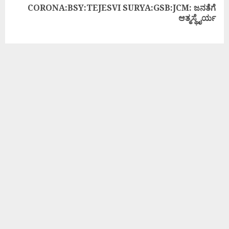
CORONA:BSY:TEJESVI SURYA:GSB:JCM: ಜನತೆಗೆ
ಆತ್ಮಸ್ಥೈರ್ಯ