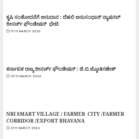
ಕೃಷಿ ಸಂಶೋದನೆಗೆ ಅನುದಾನ : ದೆಹಲಿ ಅನುಸಂಧಾನ್ ನ್ಯಾಷನಲ್
ರೀಸರ್ಚ್ ಫೌಂಡೇಷನ್ ಭೇಟಿ
11TH MARCH 2026
ಕರ್ನಾಟಕ ರಾಜ್ಯ ರೀಸರ್ಚ್ ಫೌಂಡೇಷನ್ : ಜಿ.ಬಿ.ಜ್ಯೋತಿಗಣೇಶ್
10TH MARCH 2026
NRI SMART VILLAGE / FARMER CITY /FARMER
CORRIDOR /EXPORT BHAVANA
6TH MARCH 2026