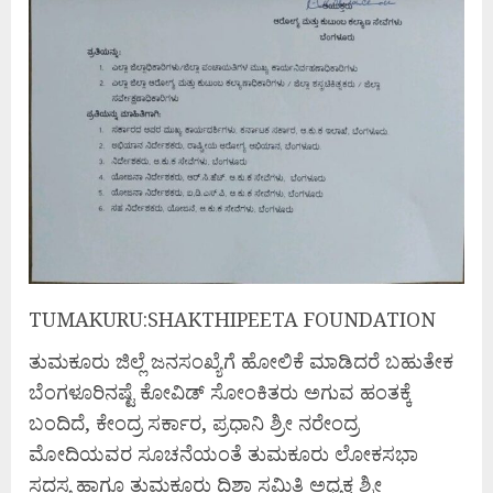
TUMAKURU:SHAKTHIPEETA FOUNDATION
ತುಮಕೂರು ಜಿಲ್ಲೆ ಜನಸಂಖ್ಯೆಗೆ ಹೋಲಿಕೆ ಮಾಡಿದರೆ ಬಹುತೇಕ
ಬೆಂಗಳೂರಿನಷ್ಟೆ ಕೋವಿಡ್ ಸೋಂಕಿತರು ಅಗುವ ಹಂತಕ್ಕೆ
ಬಂದಿದೆ, ಕೇಂದ್ರ ಸರ್ಕಾರ, ಪ್ರಧಾನಿ ಶ್ರೀ ನರೇಂದ್ರ
ಮೋದಿಯವರ ಸೂಚನೆಯಂತೆ ತುಮಕೂರು ಲೋಕಸಭಾ
ಸದಸ್ಯ ಹಾಗೂ ತುಮಕೂರು ದಿಶಾ ಸಮಿತಿ ಅಧ್ಯಕ್ಷ ಶ್ರೀ