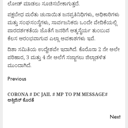
ಲೋಡ್ ಮಾಡಲು ಸೂಚಿಸಬೇಕಾಗುತ್ತದೆ.
ಪಕ್ಷಬೇಧ ಮರೆತು ಚುನಾಯಿತ ಜನಪ್ರತಿನಿಧಿಗಳು, ಅಧಿಕಾರಿಗಳು
ಮತ್ತು ಸಂಘಸಂಸ್ಥೆಗಳು, ಸಾರ್ವಜನಿಕರು ಒಂದೇ ವೇದಿಕೆಯಲ್ಲಿ
ಪಾರದರ್ಶಕತೆಯ ಜೊತೆಗೆ ಜನರಿಗೆ ಆತ್ಮಸ್ಥೆರ್ಯ ತುಂಬುವ
ಕೆಲಸ ಆರಂಭವಾಗುವ ಎಲ್ಲಾ ಅವಕಾಶಗಳು ಇವೆ.
ದಿಶಾ ಸಮಿತಿಯ ಉದ್ದೇಶವೇ ಇದಾಗಿದೆ. ಕೊರೊನಾ 2 ನೇ ಅಲೇ
ಪರಿಹಾರ, 3 ಮತ್ತು 4 ನೇ ಅಲೆಗೆ ಸಜ್ಜಾಗಲು ಜಿಲ್ಲಾಡಳಿತ
ಮುಂದಾಗಿದೆ.
Previous
CORONA # DC JAIL # MP TO PM MESSAGE#
ಆಕ್ಸಿಜಿನ್ ಕೊರತೆ
Next