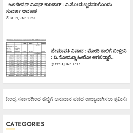
ಜಲಜೀವನ್ ಮಿಷನ್ ಕಾರಿಡಾರ್ : ವಿ.ಸೋಮಣ್ಣನವರಿಗೊಂದು
ಸುವರ್ಣ ಅವಕಾಶ
13TH JUNE 2025
ಹೇಮಾವತಿ ವಿವಾದ : ಮೋದಿ ಕಾಲಿಗೆ ಬೀಳ್ತೀನಿ
: ವಿ.ಸೋಮಣ್ಣ ಹೀರೋ ಆಗಲಿದ್ದಾರೆ..
12TH JUNE 2025
ಯ ಕೇಂದ್ರ ಸರ್ಕಾರದಿಂದ ಹೆಚ್ಚಿಗೆ ಅನುದಾನ ಪಡೆದ ರಾಜ್ಯಾವಾಗಿಸಲು ಶ್ರಮಿಸೋಣ ಬ
CATEGORIES