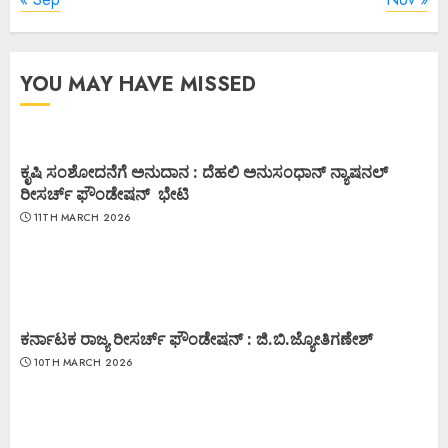
YOU MAY HAVE MISSED
ಕೃಷಿ ಸಂಶೋದನೆಗೆ ಅನುದಾನ : ದೆಹಲಿ ಅನುಸಂಧಾನ್ ನ್ಯಾಷನಲ್
ರೀಸರ್ಚ್ ಫೌಂಡೇಷನ್ ಭೇಟಿ
11TH MARCH 2026
ಕರ್ನಾಟಕ ರಾಜ್ಯ ರೀಸರ್ಚ್ ಫೌಂಡೇಷನ್ : ಜಿ.ಬಿ.ಜ್ಯೋತಿಗಣೇಶ್
10TH MARCH 2026