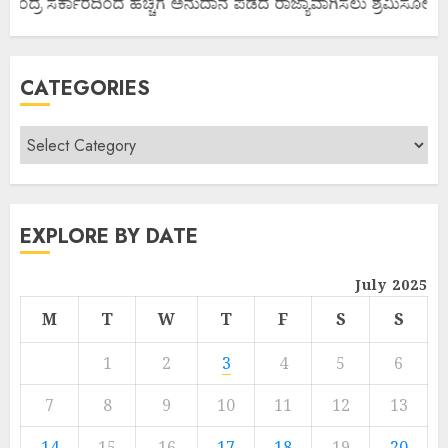
ಂದ್ರ ಸರ್ಕಾರದಿಂದ ಹೆಚ್ಚಿಗೆ ಅನುದಾನ ಪಡೆದ ರಾಜ್ಯಾವಾಗಿಸಲು ಶ್ರಮಿಸೋಣ ಬನ್ನಿ
CATEGORIES
EXPLORE BY DATE
July 2025
M
T
W
T
F
S
S
1
2
3
4
5
6
7
8
9
10
11
12
13
14
15
16
17
18
19
20