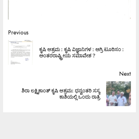
Previous
ಕೃಷಿ ಆಶ್ರಮ : ಕೃಷಿ ವಿಜ್ಞಾನಿಗಳ : ಅಗ್ರಿ ಟೂರಿಸಂ :
ಅಂತರರಾಷ್ಟ್ರೀಯ ಸಮಾವೇಶ ?
Next
ಶಿರಾ ಲಕ್ಷ್ಮಿಕಾಂತ್ ಕೃಷಿ ಆಶ್ರಮ: ಧನ್ವಂತರಿ ಸಸ್ಯ
ಕಾಶಿಯಲ್ಲಿ ಒಂದು ರಾತ್ರಿ