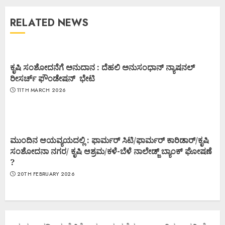
RELATED NEWS
ಕೃಷಿ ಸಂಶೋದನೆಗೆ ಅನುದಾನ : ದೆಹಲಿ ಅನುಸಂಧಾನ್ ನ್ಯಾಷನಲ್
ರೀಸರ್ಚ್ ಫೌಂಡೇಷನ್ ಭೇಟಿ
11TH MARCH 2026
ಮುಂದಿನ ಆಯವ್ಯಯದಲ್ಲಿ : ಫಾರ್ಮರ್ ಸಿಟಿ/ಫಾರ್ಮರ್ ಕಾರಿಡಾರ್/ಕೃಷಿ
ಸಂಶೋದನಾ ನಗರ/ ಕೃಷಿ ಆಶ್ರಮ/ಕಳೆ-ಬೆಳೆ ನಾಲೇಡ್ಜ್ ಬ್ಯಾಂಕ್ ಘೋಷಣೆ
?
20TH FEBRUARY 2026