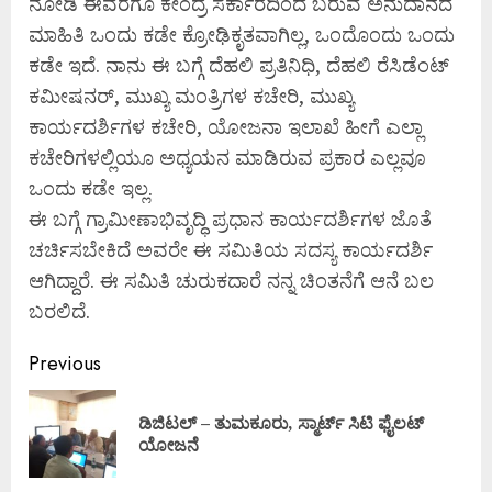
ನೋಡಿ ಈವರೆಗೂ ಕೇಂದ್ರ ಸರ್ಕಾರದಿಂದ ಬರುವ ಅನುದಾನದ
ಮಾಹಿತಿ ಒಂದು ಕಡೇ ಕ್ರೋಢಿಕೃತವಾಗಿಲ್ಲ, ಒಂದೊಂದು ಒಂದು
ಕಡೇ ಇದೆ. ನಾನು ಈ ಬಗ್ಗೆ ದೆಹಲಿ ಪ್ರತಿನಿಧಿ, ದೆಹಲಿ ರೆಸಿಡೆಂಟ್
ಕಮೀಷನರ್, ಮುಖ್ಯ ಮಂತ್ರಿಗಳ ಕಚೇರಿ, ಮುಖ್ಯ
ಕಾರ್ಯದರ್ಶಿಗಳ ಕಚೇರಿ, ಯೋಜನಾ ಇಲಾಖೆ ಹೀಗೆ ಎಲ್ಲಾ
ಕಚೇರಿಗಳಲ್ಲಿಯೂ ಅಧ್ಯಯನ ಮಾಡಿರುವ ಪ್ರಕಾರ ಎಲ್ಲವೂ
ಒಂದು ಕಡೇ ಇಲ್ಲ.
ಈ ಬಗ್ಗೆ ಗ್ರಾಮೀಣಾಭಿವೃದ್ಧಿ ಪ್ರಧಾನ ಕಾರ್ಯದರ್ಶಿಗಳ ಜೊತೆ
ಚರ್ಚಿಸಬೇಕಿದೆ ಅವರೇ ಈ ಸಮಿತಿಯ ಸದಸ್ಯ ಕಾರ್ಯದರ್ಶಿ
ಆಗಿದ್ದಾರೆ. ಈ ಸಮಿತಿ ಚುರುಕದಾರೆ ನನ್ನ ಚಿಂತನೆಗೆ ಆನೆ ಬಲ
ಬರಲಿದೆ.
Previous
ಡಿಜಿಟಲ್ – ತುಮಕೂರು, ಸ್ಮಾರ್ಟ್ ಸಿಟಿ ಫೈಲಟ್
ಯೋಜನೆ