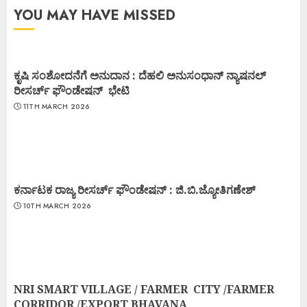
YOU MAY HAVE MISSED
ಕೃಷಿ ಸಂಶೋದನೆಗೆ ಅನುದಾನ : ದೆಹಲಿ ಅನುಸಂಧಾನ್ ನ್ಯಾಷನಲ್
ರೀಸರ್ಚ್ ಫೌಂಡೇಷನ್ ಭೇಟಿ
11TH MARCH 2026
ಕರ್ನಾಟಕ ರಾಜ್ಯ ರೀಸರ್ಚ್ ಫೌಂಡೇಷನ್ : ಜಿ.ಬಿ.ಜ್ಯೋತಿಗಣೇಶ್
10TH MARCH 2026
NRI SMART VILLAGE / FARMER CITY /FARMER
CORRIDOR /EXPORT BHAVANA