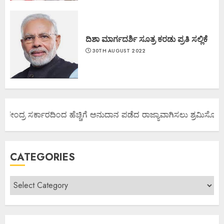
ದಿಶಾ ಮಾರ್ಗದರ್ಶಿ ಸೂತ್ರ ಕರಡು ಪ್ರತಿ ಸಲ್ಲಿಕೆ
30TH AUGUST 2022
 ಕೇಂದ್ರ ಸರ್ಕಾರದಿಂದ ಹೆಚ್ಚಿಗೆ ಅನುದಾನ ಪಡೆದ ರಾಜ್ಯಾವಾಗಿಸಲು ಶ್ರಮಿಸೋಣ ಬನ
CATEGORIES