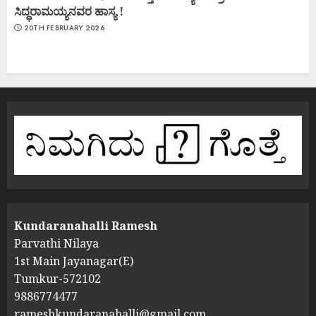
ಸಿದ್ಧರಾಮಯ್ಯನವರ ಹಾಸ್ಯ !
20TH FEBRUARY 2026
Kundaranahalli Ramesh
Parvathi Nilaya
1st Main Jayanagar(E)
Tumkur-572102
9886774477
rameshkundaranahalli@gmail.com