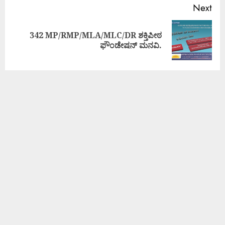
Next
342 MP/RMP/MLA/MLC/DR ಶಕ್ತಿಪೀಠ
ಫೌಂಡೇಷನ್ ಮನವಿ.