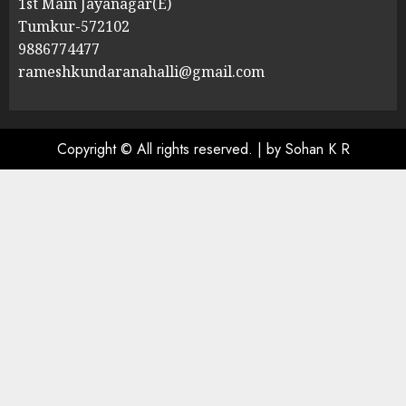
1st Main Jayanagar(E)
Tumkur-572102
9886774477
rameshkundaranahalli@gmail.com
Copyright © All rights reserved.
|
by Sohan K R