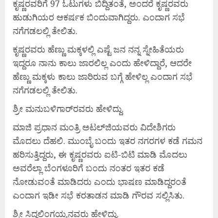
ಕೃಷ್ಣರವರಿಗೆ 97 ಓಟುಗಳು ಬಿದ್ದಿತಂತೆ, ಅಂದರೆ ಕೃಷ್ಣರವರು
ಹುಡುಗಿಯರ ಆಕರ್ಷಕ ಬಿಂದುವಾಗಿದ್ದರು. ಎಂದಾಗ ಸಭೆ
ನಗೆಗಡಲಲ್ಲಿ ತೇಲಿತು.
ಕೃಷ್ಣರವರು ಹೆಣ್ಣು ಮಕ್ಕಳಲ್ಲಿ ಎಷ್ಟೆ ಜನ ನನ್ನ ಸ್ನೇಹಿತೆಯರು
ಇದ್ದರೂ ನಾನು ಕಾಲು ಜಾರಲಿಲ್ಲ ಎಂದು ಹೇಳಿದ್ದಾರೆ, ಆದರೇ
ಹೆಣ್ಣು ಮಕ್ಕಳು ಕಾಲು ಜಾರಿರುವ ಬಗ್ಗೆ ಹೇಳಿಲ್ಲ ಎಂದಾಗ ಸಭೆ
ನಗೆಗಡಲಲ್ಲಿ ತೇಲಿತು.
ಶ್ರೀ ಮನುಬಳಿಗಾರ್‌ರವರು ಹೇಳಿದ್ದು.
ಮಾಜಿ ಪ್ರಧಾನ ಮಂತ್ರಿ ಅಟಲ್‌ಜಿಯವರು ವಿದೇಶಿಗರು
ಮೊದಲು ದೆಹಲಿ. ಮುಂಬೈ ಬಂದು ಇತರ ನಗರಗಳ ಕಡೆ ಗಮನ
ಹರಿಸುತ್ತಿದ್ದರು, ಈ ಕೃಷ್ಣರವರು ಐಟಿ-ಬಿಟಿ ಮಾಡಿ ಮೊದಲು
ಅವರೆಲ್ಲಾ ಬೆಂಗಳೂರಿಗೆ ಬಂದು ನಂತರ ಇತರ ಕಡೆ
ನೋಡುವಂತೆ ಮಾಡಿದರು ಎಂದು ಭಾಷಣ ಮಾಡಿದ್ದರಂತೆ
ಎಂದಾಗ ಇಡೀ ಸಭೆ ಕರತಾಡನ ಮಾಡಿ ಗೌರವ ಸಲ್ಲಿಸಿತು.
ಶ್ರೀ ಸಿದ್ದಲಿಂಗಯ್ಯನವರು ಹೇಳಿದ್ದು.