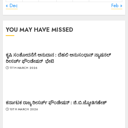
« Dec
Feb »
YOU MAY HAVE MISSED
ಕೃಷಿ ಸಂಶೋದನೆಗೆ ಅನುದಾನ : ದೆಹಲಿ ಅನುಸಂಧಾನ್ ನ್ಯಾಷನಲ್
ರೀಸರ್ಚ್ ಫೌಂಡೇಷನ್ ಭೇಟಿ
11TH MARCH 2026
ಕರ್ನಾಟಕ ರಾಜ್ಯ ರೀಸರ್ಚ್ ಫೌಂಡೇಷನ್ : ಜಿ.ಬಿ.ಜ್ಯೋತಿಗಣೇಶ್
10TH MARCH 2026