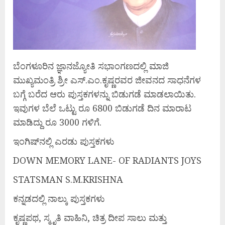
ಬೆಂಗಳೂರಿನ ಜ್ಞಾನಜ್ಯೋತಿ ಸಭಾಂಗಣದಲ್ಲಿ ಮಾಜಿ
ಮುಖ್ಯಮಂತ್ರಿ ಶ್ರೀ ಎಸ್.ಎಂ.ಕೃಷ್ಣರವರ ಜೀವನದ ಸಾಧನೆಗಳ
ಬಗ್ಗೆ ಬರೆದ ಆರು ಪುಸ್ತಕಗಳನ್ನು ಬಿಡುಗಡೆ ಮಾಡಲಾಯಿತು.
ಇವುಗಳ ಬೆಲೆ ಒಟ್ಟು ರೂ 6800 ಬಿಡುಗಡೆ ದಿನ ಮಾರಾಟ
ಮಾಡಿದ್ದು ರೂ 3000 ಗಳಿಗೆ.
ಇಂಗಿಷ್‌ನಲ್ಲಿ ಎರಡು ಪುಸ್ತಕಗಳು
DOWN MEMORY LANE- OF RADIANTS JOYS
STATSMAN S.M.KRISHNA
ಕನ್ನಡದಲ್ಲಿ ನಾಲ್ಕು ಪುಸ್ತಕಗಳು
ಕೃಷ್ಣಪಥ, ಸ್ಮೃತಿ ವಾಹಿನಿ, ಚಿತ್ರ ದೀಪ ಸಾಲು ಮತ್ತು