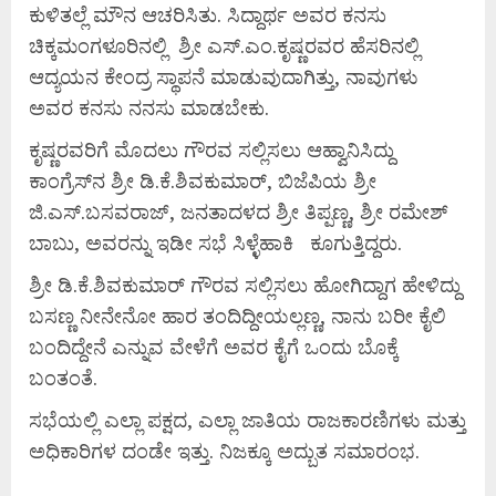
ಕುಳಿತಲ್ಲೆ ಮೌನ ಆಚರಿಸಿತು. ಸಿದ್ದಾರ್ಥ ಅವರ ಕನಸು
ಚಿಕ್ಕಮಂಗಳೂರಿನಲ್ಲಿ ಶ್ರೀ ಎಸ್.ಎಂ.ಕೃಷ್ಣರವರ ಹೆಸರಿನಲ್ಲಿ
ಆದ್ಯಯನ ಕೇಂದ್ರ ಸ್ಥಾಪನೆ ಮಾಡುವುದಾಗಿತ್ತು, ನಾವುಗಳು
ಅವರ ಕನಸು ನನಸು ಮಾಡಬೇಕು.
ಕೃಷ್ಣರವರಿಗೆ ಮೊದಲು ಗೌರವ ಸಲ್ಲಿಸಲು ಆಹ್ವಾನಿಸಿದ್ದು
ಕಾಂಗ್ರೆಸ್‌ನ ಶ್ರೀ ಡಿ.ಕೆ.ಶಿವಕುಮಾರ್, ಬಿಜೆಪಿಯ ಶ್ರೀ
ಜಿ.ಎಸ್.ಬಸವರಾಜ್, ಜನತಾದಳದ ಶ್ರೀ ತಿಪ್ಪಣ್ಣ, ಶ್ರೀ ರಮೇಶ್
ಬಾಬು, ಅವರನ್ನು ಇಡೀ ಸಭೆ ಸಿಳ್ಳೆಹಾಕಿ ಕೂಗುತ್ತಿದ್ದರು.
ಶ್ರೀ ಡಿ.ಕೆ.ಶಿವಕುಮಾರ್ ಗೌರವ ಸಲ್ಲಿಸಲು ಹೋಗಿದ್ದಾಗ ಹೇಳಿದ್ದು
ಬಸಣ್ಣ ನೀನೇನೋ ಹಾರ ತಂದಿದ್ದೀಯಲ್ಲಣ್ಣ, ನಾನು ಬರೀ ಕೈಲಿ
ಬಂದಿದ್ದೇನೆ ಎನ್ನುವ ವೇಳೆಗೆ ಅವರ ಕೈಗೆ ಒಂದು ಬೊಕ್ಕೆ
ಬಂತಂತೆ.
ಸಭೆಯಲ್ಲಿ ಎಲ್ಲಾ ಪಕ್ಷದ, ಎಲ್ಲಾ ಜಾತಿಯ ರಾಜಕಾರಣಿಗಳು ಮತ್ತು
ಅಧಿಕಾರಿಗಳ ದಂಡೇ ಇತ್ತು. ನಿಜಕ್ಕೂ ಅದ್ಬುತ ಸಮಾರಂಭ.