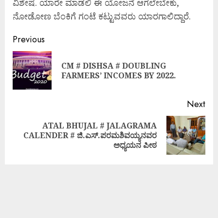
ವಿಶೇಷ. ಯಾರೇ ಮಾಡಲಿ ಈ ಯೋಜನೆ ಆಗಲೇಬೇಕು,
ನೋಡೋಣ ಬೆಂಕಿಗೆ ಗಂಟೆ ಕಟ್ಟುವವರು ಯಾರಗಾಲಿದ್ದಾರೆ.
Previous
CM # DISHSA # DOUBLING
FARMERS’ INCOMES BY 2022.
Next
ATAL BHUJAL # JALAGRAMA
CALENDER # ಜಿ.ಎಸ್.ಪರಮಶಿವಯ್ಯನವರ
ಅಧ್ಯಯನ ಪೀಠ