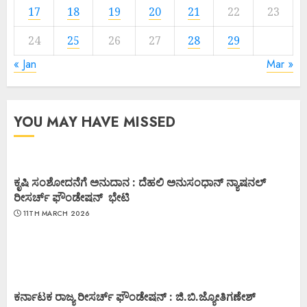
17
18
19
20
21
22
23
24
25
26
27
28
29
« Jan
Mar »
YOU MAY HAVE MISSED
ಕೃಷಿ ಸಂಶೋದನೆಗೆ ಅನುದಾನ : ದೆಹಲಿ ಅನುಸಂಧಾನ್ ನ್ಯಾಷನಲ್
ರೀಸರ್ಚ್ ಫೌಂಡೇಷನ್ ಭೇಟಿ
11TH MARCH 2026
ಕರ್ನಾಟಕ ರಾಜ್ಯ ರೀಸರ್ಚ್ ಫೌಂಡೇಷನ್ : ಜಿ.ಬಿ.ಜ್ಯೋತಿಗಣೇಶ್