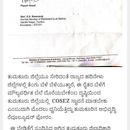
ತುಮಕೂರು ಜಿಲ್ಲೆಯೂ ಸೇರಿದಂತೆ ರಾಜ್ಯದ ಹದಿನೇಳು
ಜಿಲ್ಲೆಗಳಲ್ಲಿ ತೆಂಗು ಬೆಳೆ ಬೆಳೆಯುತ್ತಾರೆ, ಈ ರೈತರ ಬೆಳೆಗೆ
ಮೌಲ್ಯವರ್ಧಿತ ಬೆಲೆ ದೊರೆಯಬೇಕೆಂಬ ದೃಷ್ಠಿಯಿಂದ
ತುಮಕೂರು ಜಿಲ್ಲೆಯಲ್ಲಿ
COSEZ
ಸ್ಥಾಪನೆ ಮಾಡಬೇಕು
ಎಂಬುದಾಗಿ ಮೊದಲು ಧ್ವನಿಯೆತ್ತಿದ್ದು ತುಮಕೂರಿನ ಅಭಿವೃದ್ಧಿ
ರೆವೂಲ್ಯೂಷನ್ ಫೋರಂ.
ಈ ಬೇಡಿಕೆಗೆ ಸ್ಪಂಧಿಸಿದ ಆಗಿನ ತುಮಕೂರು ಜಿಲ್ಲಾಧಿಕಾರಿ