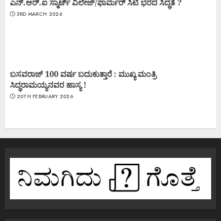
ಎನ್.ಆರ್.ಐ ಸ್ಮಾರ್ಟ್ ವಿಲೇಜ್/ಫಾರ್ಮರ್ ಸಿಟಿ ಭರದ ಸಿದ್ಧತೆ ?
3RD MARCH 2026
ಬಸವರಾಜ್ 100 ವರ್ಷ ಬದುಕುತ್ತಾರೆ : ಮುಖ್ಯ ಮಂತ್ರಿ
ಸಿದ್ಧರಾಮಯ್ಯನವರ ಹಾಸ್ಯ !
20TH FEBRUARY 2026