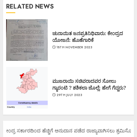
RELATED NEWS
ಚುನಾಯಿತ ಜನಪ್ರತಿನಿಧಿವಾರು: ಕೇಂದ್ರದ
ಯೋಜನೆ: ಹೊಣೆಗಾರಿಕೆ
18TH NOVEMBER 2023
ಮುಜರಾಯಿ ಸಚಿವರಾದವರ ಸೋಲು
ಗ್ಯಾರಂಟಿ ? ಶಶಿಕಲಾ ಜೊಲ್ಲೆ: ಹೇಗೆ ಗೆದ್ದರು?
29TH JULY 2023
ಕೇಂದ್ರ ಸರ್ಕಾರದಿಂದ ಹೆಚ್ಚಿಗೆ ಅನುದಾನ ಪಡೆದ ರಾಜ್ಯಾವಾಗಿಸಲು ಶ್ರಮಿಸೋಣ ಬನ್