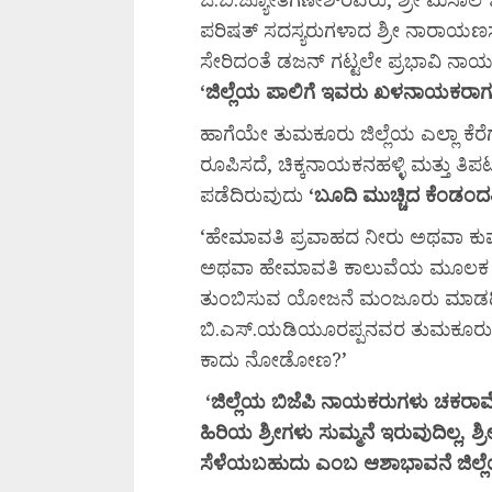
ಪರಿಷತ್ ಸದಸ್ಯರುಗಳಾದ ಶ್ರೀ ನಾರಾಯಣಸ
ಸೇರಿದಂತೆ ಡಜನ್ ಗಟ್ಟಲೇ ಪ್ರಭಾವಿ ನ
‘
ಜಿಲ್ಲೆಯ
ಪಾಲಿಗೆ
ಇವರು
ಖಳನಾಯಕರಾಗ
ಹಾಗೆಯೇ ತುಮಕೂರು ಜಿಲ್ಲೆಯ ಎಲ್ಲಾ ಕೆರ
ರೂಪಿಸದೆ, ಚಿಕ್ಕನಾಯಕನಹಳ್ಳಿ ಮತ್ತು ತ
ಪಡೆದಿರುವುದು
‘
ಬೂದಿ
ಮುಚ್ಚಿದ
ಕೆಂಡಂದತ
‘ಹೇಮಾವತಿ ಪ್ರವಾಹದ ನೀರು ಅಥವಾ ಕುಮ
ಅಥವಾ ಹೇಮಾವತಿ ಕಾಲುವೆಯ ಮೂಲಕ ನೀರು ಹ
ತುಂಬಿಸುವ ಯೋಜನೆ ಮಂಜೂರು ಮಾಡದಿದ್ದರ
ಬಿ.ಎಸ್.ಯಡಿಯೂರಪ್ಪನವರ ತುಮಕೂರು ಭ
ಕಾದು ನೋಡೋಣ?’
‘
ಜಿಲ್ಲೆಯ
ಬಿಜೆಪಿ
ನಾಯಕರುಗಳು
ಚಕರಾವೆ
ಹಿರಿಯ
ಶ್ರೀಗಳು
ಸುಮ್ಮನೆ
ಇರುವುದಿಲ್ಲ,
ಶ್
ಸೆಳೆಯಬಹುದು
ಎಂಬ
ಆಶಾಭಾವನೆ
ಜಿಲ್