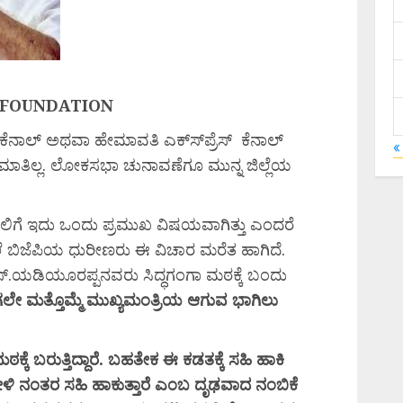
 FOUNDATION
 ಕೆನಾಲ್ ಅಥವಾ ಹೇಮಾವತಿ ಎಕ್ಸ್‍ಪ್ರೆಸ್ ಕೆನಾಲ್
«
ತಿಲ್ಲ. ಲೋಕಸಭಾ ಚುನಾವಣೆಗೂ ಮುನ್ನ ಜಿಲ್ಲೆಯ
ಲಿಗೆ ಇದು ಒಂದು ಪ್ರಮುಖ ವಿಷಯವಾಗಿತ್ತು ಎಂದರೆ
ಲೆ ಬಿಜೆಪಿಯ ಧುರೀಣರು ಈ ವಿಚಾರ ಮರೆತ ಹಾಗಿದೆ.
ಎಸ್.ಯಡಿಯೂರಪ್ಪನವರು ಸಿದ್ಧಗಂಗಾ ಮಠಕ್ಕೆ ಬಂದು
ಗಲೇ
ಮತ್ತೊಮ್ಮೆ
ಮುಖ್ಯಮಂತ್ರಿಯ
ಆಗುವ
ಭಾಗಿಲು
ಠಕ್ಕೆ
ಬರುತ್ತಿದ್ದಾರೆ.
ಬಹತೇಕ
ಈ
ಕಡತಕ್ಕೆ
ಸಹಿ
ಹಾಕಿ
ೇಳಿ
ನಂತರ
ಸಹಿ
ಹಾಕುತ್ತಾರೆ
ಎಂಬ
ದೃಢವಾದ
ನಂಬಿಕೆ