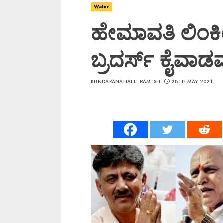
Water
ಹೇಮಾವತಿ ಲಿಂಕಿಂ
ಬ್ರದರ್ಸ್ ಕೈವಾಡ
KUNDARANAHALLI RAMESH
28TH MAY 2021