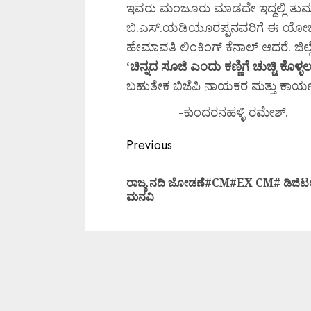
ಇವರು ಮಂಜೂರು ಮಾಡದೇ ಇದ್ದಲ್ಲಿ ತುಮಕ
ಬಿ.ಎಸ್.ಯಡಿಯೂರಪ್ಪನವರಿಗೆ ಈ ಯೋಜನೆಯ
ಹೇಮಾವತಿ ಲಿಂಕಿಂಗ್ ಕೆನಾಲ್ ಆದರೆ. ಜಿ
‘
ಚಿನ್ನದ
ಸೂಜಿ
ಎಂದು
ಕಣ್ಣಿಗೆ
ಚುಚ್ಚಿ
ಕೊಳ್ಳ
ಬಹುತೇಕ ಬಿಜೆಪಿ ನಾಯಕರ ಮತ್ತು ಕಾರ್
-ಕುಂದರನಹಳ್ಳಿ ರಮೇಶ್.
Previous
ರಾಜ್ಯ ನದಿ ಜೋಡಣೆ#CM#EX CM# ಡಿಜಿಟ
ಮನವಿ