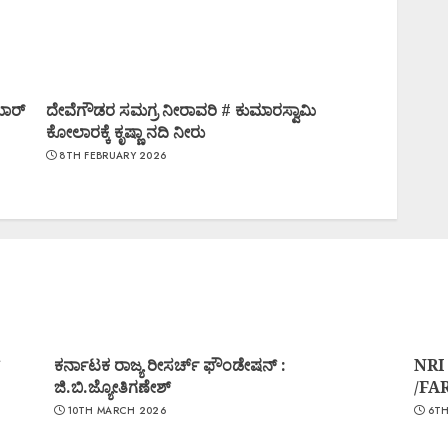
ಮಾರ್
ದೇವೆಗೌಡರ ಸಮಗ್ರ ನೀರಾವರಿ # ಕುಮಾರಸ್ವಾಮಿ
ಕೋಲಾರಕ್ಕೆ ಕೃಷ್ಣಾ ನದಿ ನೀರು
8TH FEBRUARY 2026
ಕರ್ನಾಟಕ ರಾಜ್ಯ ರೀಸರ್ಚ್ ಫೌಂಡೇಷನ್ :
NRI
ಜಿ.ಬಿ.ಜ್ಯೋತಿಗಣೇಶ್
/FA
10TH MARCH 2026
6TH