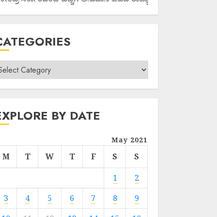
CATEGORIES
EXPLORE BY DATE
May 2021
M
T
W
T
F
S
S
1
2
3
4
5
6
7
8
9