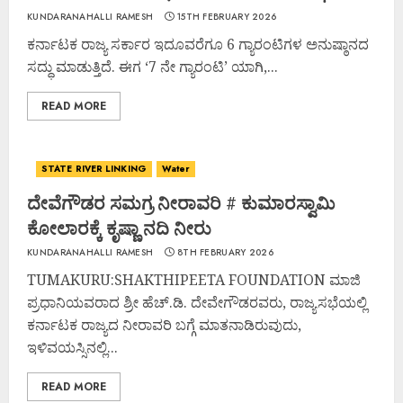
KUNDARANAHALLI RAMESH
15TH FEBRUARY 2026
ಕರ್ನಾಟಕ ರಾಜ್ಯ ಸರ್ಕಾರ ಇದೂವರೆಗೂ 6 ಗ್ಯಾರಂಟಿಗಳ ಅನುಷ್ಠಾನದ
ಸದ್ಧು ಮಾಡುತ್ತಿದೆ. ಈಗ ‘7 ನೇ ಗ್ಯಾರಂಟಿ’ ಯಾಗಿ,...
READ MORE
STATE RIVER LINKING
Water
ದೇವೆಗೌಡರ ಸಮಗ್ರ ನೀರಾವರಿ # ಕುಮಾರಸ್ವಾಮಿ
ಕೋಲಾರಕ್ಕೆ ಕೃಷ್ಣಾ ನದಿ ನೀರು
KUNDARANAHALLI RAMESH
8TH FEBRUARY 2026
TUMAKURU:SHAKTHIPEETA FOUNDATION ಮಾಜಿ
ಪ್ರಧಾನಿಯವರಾದ ಶ್ರೀ ಹೆಚ್.ಡಿ. ದೇವೇಗೌಡರವರು, ರಾಜ್ಯಸಭೆಯಲ್ಲಿ
ಕರ್ನಾಟಕ ರಾಜ್ಯದ ನೀರಾವರಿ ಬಗ್ಗೆ ಮಾತನಾಡಿರುವುದು,
ಇಳಿವಯಸ್ಸಿನಲ್ಲಿ...
READ MORE