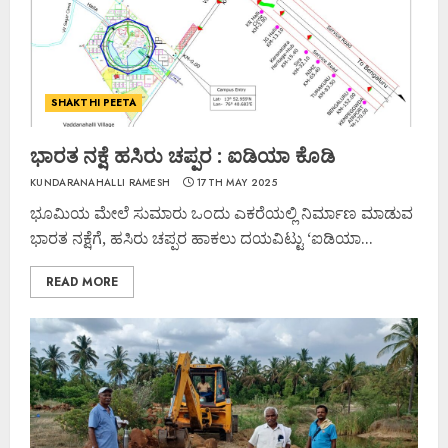
SHAKTHI PEETA
ಭಾರತ ನಕ್ಷೆ ಹಸಿರು ಚಪ್ಪರ : ಐಡಿಯಾ ಕೊಡಿ
KUNDARANAHALLI RAMESH
17TH MAY 2025
ಭೂಮಿಯ ಮೇಲೆ ಸುಮಾರು ಒಂದು ಎಕರೆಯಲ್ಲಿ ನಿರ್ಮಾಣ ಮಾಡುವ
ಭಾರತ ನಕ್ಷೆಗೆ, ಹಸಿರು ಚಪ್ಪರ ಹಾಕಲು ದಯವಿಟ್ಟು ‘ಐಡಿಯಾ...
READ MORE