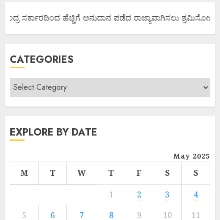
ೇಂದ್ರ ಸರ್ಕಾರದಿಂದ ಹೆಚ್ಚಿಗೆ ಅನುದಾನ ಪಡೆದ ರಾಜ್ಯಾವಾಗಿಸಲು ಶ್ರಮಿಸೋಣ ಬನ್ನ
CATEGORIES
EXPLORE BY DATE
May 2025
M
T
W
T
F
S
S
1
2
3
4
5
6
7
8
9
10
11