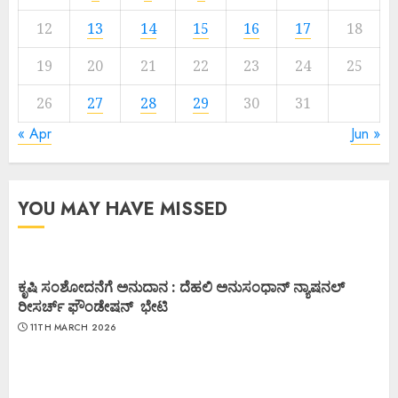
12
13
14
15
16
17
18
19
20
21
22
23
24
25
26
27
28
29
30
31
« Apr
Jun »
YOU MAY HAVE MISSED
ಕೃಷಿ ಸಂಶೋದನೆಗೆ ಅನುದಾನ : ದೆಹಲಿ ಅನುಸಂಧಾನ್ ನ್ಯಾಷನಲ್
ರೀಸರ್ಚ್ ಫೌಂಡೇಷನ್ ಭೇಟಿ
11TH MARCH 2026