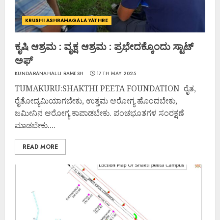
KRUSHI ASHRAMAGALA YATHRE
ಕೃಷಿ ಆಶ್ರಮ : ವೃಕ್ಷ ಆಶ್ರಮ : ಪ್ರಭೇದಕ್ಕೊಂದು ಸ್ಟಾಟ್
ಅಫ್
KUNDARANAHALLI RAMESH
17TH MAY 2025
TUMAKURU:SHAKTHI PEETA FOUNDATION ರೈತ,
ರೈತೋದ್ಯಮಿಯಾಗಬೇಕು, ಉತ್ತಮ ಆರೋಗ್ಯ ಹೊಂದಬೇಕು,
ಜಮೀನಿನ ಆರೋಗ್ಯ ಕಾಪಾಡಬೇಕು. ಪಂಚಭೂತಗಳ ಸಂರಕ್ಷಣೆ
ಮಾಡಬೇಕು....
READ MORE