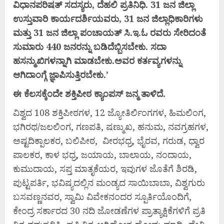
ವಿಧಾನಪರಿಷತ್
ಸದಸ್ಯರು,
ದೆಹಲಿ
ಪ್ರತಿನಿಧಿ. 31
ಜನ
ಜಿಲ್ಲಾ
ಉಸ್ತುವಾರಿ
ಕಾರ್ಯದರ್ಶಿಯವರು, 31
ಜನ
ಜಿಲ್ಲಾಧಿಕಾರಿಗಳು
ಮತ್ತು 31
ಜನ
ಜಿಲ್ಲಾ
ಪಂಚಾಯತ್
ಸಿ.
ಇ.
ಓ
ರವರು
ಸೇರಿದಂತೆ
ಸುಮಾರು 440
ಜನರನ್ನು
ಬಡಿದೆಬ್ಬಿಸಬೇಕು.
ಸದಾ
ಹಸನ್ಮುಖಿಗಳನ್ನಾಗಿ
ಮಾಡಬೇಕು.
ಅವರ
ಕರ್ತವ್ಯಗಳನ್ನು
ಆಗಿದಾಂಗ್ಗೆ
ಜ್ಞಾಪಿಸುತ್ತಿರಬೇಕು.’
ಈ
ಕೆಲಸಕ್ಕೆಂದೇ
ಶಕ್ತಿಪೀಠ
ಕ್ಯಾಂಪಸ್
ಜನ್ಮ
ತಾಳಿದೆ.
ವಿಶ್ವದ 108 ಶಕ್ತಿಪೀಠಗಳ, 12 ಜ್ಯೋತಿರ್ಲಿಂಗಗಳ, ಹಿಮಲಿಂಗ,
ಭಗಿರಥ/ಜಲಲಿಂಗ, ಗಣಪತಿ, ಷಣ್ಮುಖ, ಹನುಮ, ನವಗ್ರಹಗಳ,
ಅಷ್ಟದಿಕ್ಪಾಲಕರ, ಬಲಿಪೀಠ, ವೀರಭಧ್ರ, ಭೈರವ, ಗರುಡ, ಧ್ವಾರ
ಪಾಲಕರ, ಕಾಳ ಭಧ್ರ, ಜಯಾಯ, ಬಾಲಾಯ, ನಂದಾಯ,
ಕುಮುದಾಯ, ಸಪ್ತ ಮಾತೃಕೆಯರ, ಇವುಗಳ ಜೊತೆಗೆ ಶಿರಡಿ,
ಪುಟ್ಟಪರ್ತಿ, ಭವಿಷ್ಯದಲ್ಲಿನ ಮಂಡ್ಯದ ಸಾಯಿಬಾಬಾ, ವಿಶ್ವಗುರು
ಬಸವಣ್ಣನವರ, ಸ್ವಾಮಿ ವಿವೇಕನಂದರ ಸ್ಪೂರ್ತಿಯೊಂದಿಗೆ,
ಕೇಂದ್ರ ಸರ್ಕಾರದ 30 ನದಿ ಜೋಡಣೆಗಳ ಪ್ರಾತ್ಯಾಕ್ಷಿಕೆಗಳಿಗೆ ಪ್ರತಿ