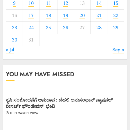
9
10
11
12
13
14
15
16
17
18
19
20
21
22
23
24
25
26
27
28
29
30
31
« Jul
Sep »
YOU MAY HAVE MISSED
ಕೃಷಿ ಸಂಶೋದನೆಗೆ ಅನುದಾನ : ದೆಹಲಿ ಅನುಸಂಧಾನ್ ನ್ಯಾಷನಲ್
ರೀಸರ್ಚ್ ಫೌಂಡೇಷನ್ ಭೇಟಿ
11TH MARCH 2026