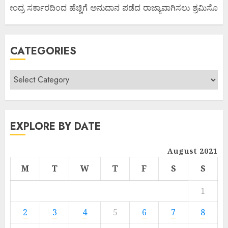
ಕೇಂದ್ರ ಸರ್ಕಾರದಿಂದ ಹೆಚ್ಚಿಗೆ ಅನುದಾನ ಪಡೆದ ರಾಜ್ಯಾವಾಗಿಸಲು ಶ್ರಮಿಸೋಣ ಬನ್
CATEGORIES
EXPLORE BY DATE
August 2021
M
T
W
T
F
S
S
1
2
3
4
5
6
7
8