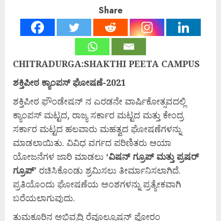
Share
CHITRADURGA:SHAKTHI PEETA CAMPUS
ಶಕ್ತಿಪೀಠ
ಕ್ಯಾಂಪಸ್
ಘೋಷಣೆ-2021
ಶಕ್ತಿಪೀಠ ಫೌಂಡೇಷನ್ ನ ಎರಡನೇ ವಾರ್ಷಿಕೋತ್ಸವದಲ್ಲಿ
ಕ್ಯಾಂಪಸ್ ಮಟ್ಟದ, ರಾಜ್ಯ ಸರ್ಕಾರ ಮಟ್ಟದ ಮತ್ತು ಕೇಂದ್ರ
ಸರ್ಕಾರ ಮಟ್ಟದ ಹಲವಾರು ಮಹತ್ವದ ಘೋಷಣೆಗಳನ್ನು
ಮಾಡಲಾಯಿತು. ವಿವಿಧ ವರ್ಗದ ಪರಿಣಿತರು ಆಯಾ
ಯೋಜನೆಗಳ ಜಾರಿ ಮಾಡಲು
‘
ವಿಷನ್
ಗ್ರೂಪ್
ಮತ್ತು
ಪ್ರಷರ್
ಗ್ರೂಪ್’
ರಚಿಸಿಕೊಂಡು ಶ್ರಮಿಸಲು ತೀರ್ಮಾನಿಸಲಾಗಿದೆ.
ಪ್ರತಿಯೊಂದು ಘೋಷಣೆಯ ಅಂಶಗಳನ್ನು ಪ್ರತ್ಯೇಕವಾಗಿ
ಬರೆಯಲಾಗುವುದು.
ತುಮಕೂರಿನ ಅಭಿವೃದ್ಧಿ ರೆವೂಲ್ಯೂಷನ್ ಫೋರಂ