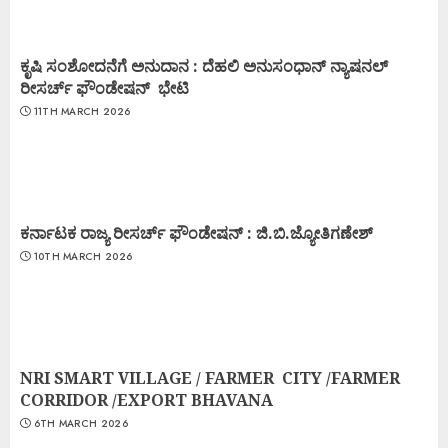
ಕೃಷಿ ಸಂಶೋದನೆಗೆ ಅನುದಾನ : ದೆಹಲಿ ಅನುಸಂಧಾನ್ ನ್ಯಾಷನಲ್
ರೀಸರ್ಚ್ ಫೌಂಡೇಷನ್ ಭೇಟಿ
11TH MARCH 2026
ಕರ್ನಾಟಕ ರಾಜ್ಯ ರೀಸರ್ಚ್ ಫೌಂಡೇಷನ್ : ಜಿ.ಬಿ.ಜ್ಯೋತಿಗಣೇಶ್
10TH MARCH 2026
NRI SMART VILLAGE / FARMER CITY /FARMER
CORRIDOR /EXPORT BHAVANA
6TH MARCH 2026