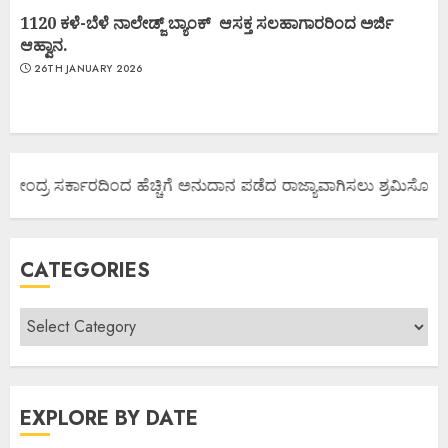
1120 ಕಳೆ-ಬೆಳೆ ನಾಲೇಡ್ಜ್ ಬ್ಯಾಂಕ್ ಆಸಕ್ತ ಸಲಹಾಗಾರರಿಂದ ಅರ್ಜಿ
ಆಹ್ವಾನ.
26TH JANUARY 2026
 ಕೇಂದ್ರ ಸರ್ಕಾರದಿಂದ ಹೆಚ್ಚಿಗೆ ಅನುದಾನ ಪಡೆದ ರಾಜ್ಯಾವಾಗಿಸಲು ಶ್ರಮಿಸೋಣ ಬನ
CATEGORIES
EXPLORE BY DATE