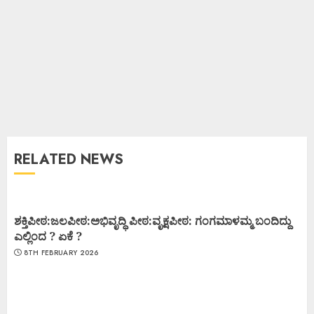
RELATED NEWS
ಶಕ್ತಿಪೀಠ:ಜಲಪೀಠ:ಅಭಿವೃದ್ಧಿ ಪೀಠ:ವೃಕ್ಷಪೀಠ: ಗಂಗಮಾಳಮ್ಮ ಬಂದಿದ್ದು
ಎಲ್ಲಿಂದ ? ಏಕೆ ?
8TH FEBRUARY 2026