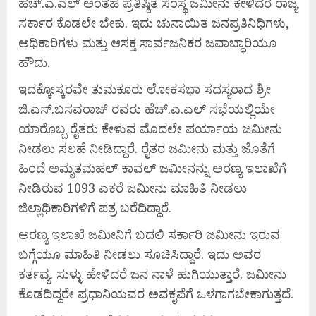
ಹೆಚ್.ಎ.ಎಲ್ ಅಂತಹ ಪ್ರತಿಷ್ಠಿತ ಸಂಸ್ಥೆ ಜಮೀನು ಕೇಳಿದರೆ ರಾಜ್ಯ
ಸರ್ಕಾರ ಕೊಡಲೇ ಬೇಕು. ಇದು ಚುನಾಯಿತ ಜನಪ್ರತಿನಿಧಿಗಳು,
ಅಧಿಕಾರಿಗಳು ಮತ್ತು ಆಸಕ್ತ ಸಾರ್ವಜನಿಕರ ಜವಾಬ್ಧಾರಿಯೂ
ಹೌದು.
ಇದಕ್ಕೋಸ್ಕರವೇ ತುಮಕೂರು ಲೋಕಸಭಾ ಸದಸ್ಯರಾದ ಶ್ರೀ
ಜಿ.ಎಸ್.ಬಸವರಾಜ್ ರವರು ಹೆಚ್.ಎ.ಎಲ್ ಸಭೆಯಲ್ಲಿಯೇ
ಯಾರೊಬ್ಬ ರೈತರು ಕೇಳುವ ಮೊದಲೇ ಪರ್ಯಾಯ ಜಮೀನು
ನೀಡಲು ಸಲಹೆ ನೀಡಿದ್ದಾರೆ. ರೈತರ ಜಮೀನು ಮತ್ತು ಜೊತೆಗೆ
ಹಿಂದೆ ಅಮೃತಮಹಲ್ ಕಾವಲ್ ಜಮೀನನ್ನು ಅರಣ್ಯ ಇಲಾಖೆಗೆ
ನೀಡಿರುವ 1093 ಎಕರೆ ಜಮೀನು ಮಾಹಿತಿ ನೀಡಲು
ಜಿಲ್ಲಾಧಿಕಾರಿಗಳಿಗೆ ಪತ್ರ ಬರೆದಿದ್ದಾರೆ.
ಅರಣ್ಯ ಇಲಾಖೆ ಜಮೀನಿಗೆ ಬದಲಿ ಸರ್ಕಾರಿ ಜಮೀನು ಇರುವ
ಬಗ್ಗೆಯೂ ಮಾಹಿತಿ ನೀಡಲು ಸೂಚಿಸಿದ್ದಾರೆ. ಇದು ಅವರ
ಕರ್ತವ್ಯ. ಸುಳ್ಳು ಹೇಳಿದರೆ ಜನ ನಾಳೆ ಹುಗಿಯುತ್ತಾರೆ. ಜಮೀನು
ಕೊಡದಿದ್ದರೇ ಪ್ರಧಾನಿಯವರ ಅವಕೃಪೆಗೆ ಒಳಗಾಗಬೇಕಾಗುತ್ತದೆ.