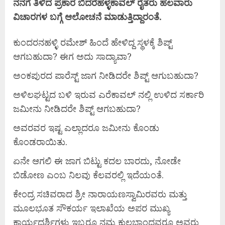
ನನಗೆ
ತಿಳಿದ
ಪ್ರಕಾರ
ಬಿದರೆಹಳ್ಳಕಾವಲ್
ರೈತರು
ಹಲವಾರು
ವಿಚಾರಗಳ
ಬಗ್ಗೆ
ಆಲೋಚನೆ
ಮಾಡುತ್ತಿದ್ದಾರಂತೆ.
ಕುಂದರನಹಳ್ಳಿ ರಮೇಶ್ ಹಿಂದೆ ಹೇಳಿದ್ದ ಸ್ಥಳಕ್ಕೆ ಶಿಪ್ಟ್
ಆಗಬಹುದಾ? ಈಗ ಅದು ಸಾದ್ಯಾವಾ?
ಅಂಕಪುರದ ಪಾರೆಸ್ಟ್ ಜಾಗ ನೀಡಿದರೇ ಶಿಪ್ಟ್ ಆಗುಬಹುದಾ?
ಅಳಿಲಘಟ್ಟದ ಬಳಿ ಇರುವ ಎರೆಕಾವಲ್ ನಲ್ಲಿ ಉಳಿದ ಸರ್ಕಾರಿ
ಜಮೀನು ನೀಡಿದರೇ ಶಿಪ್ಟ್ ಆಗಬಹುದಾ?
ಅವರವರ ಇಷ್ಟ ಎಲ್ಲಾದರೂ ಜಮೀನು ಕೊಂಡು
ಕೊಂಡರಾಯಿತು.
ಏನೇ ಆಗಲಿ ಈ ಜಾಗ ಬಿಟ್ಟು ಕದಲ ಬಾರದು, ನೋಡೇ
ಬಿಡೋಣ ಎಂಬ ನಿಲವು ಕೆಲವರಲ್ಲಿ ಇದೆಯಂತೆ.
ಕೇಂದ್ರ ಸಚಿವರಾದ ಶ್ರೀ ನಾರಾಯಣಸ್ವಾಮಿರವರು ಮತ್ತು
ಮೂಲಭೂತ ಸೌಕರ್ಯ ಇಲಾಖೆಯ ಅಪರ ಮುಖ್ಯ
ಕಾರ್ಯದರ್ಶಿಗಳು ಇಬ್ಬರೂ ನಮ್ಮ ಕುಲಭಾಂದವರೂ ಅವರು