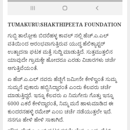
TUMAKURU:SHAKTHIPEETA FOUNDATION
ಗುಬ್ಬಿ ತಾಲ್ಲೋಕು ಬಿದರೆಹಳ್ಳ ಕಾವಲ್ ನಲ್ಲಿ ಹೆಚ್.ಎ.ಎಲ್
ವತಿಯಿಂದ ಆರಂಭವಾಗುತ್ತಿರುವ ಯುದ್ಧ ಹೆಲಿಕ್ಯಾಪ್ಟರ್
ಉತ್ಪಾದನಾ ಘಟಕ ಮತ್ತೆ ಸುದ್ದಿ ಮಾಡುತ್ತಿದೆ. ಸುತ್ತಮುತ್ತಲಿನ
ಯಾವುದೇ ಗ್ರಾಮಕ್ಕೇ ಹೋದರೂ ಎರಡು ವಿಚಾರಗಳು ಚರ್ಚೆ
ಆಗುತ್ತಿವೆಯಂತೆ.
ಏ ಹೆಚ್.ಎ.ಎಲ್ ನವರು ಹೆಚ್ಚಿಗೆ ಜಮೀನೇ ಕೇಳಿಲ್ವಂತೆ ಸುಮ್ಮ
ಸುಮ್ಮನೆ ಪುಕಾರು ಹಬ್ಬಿಸಿದ್ದಾರಂತೆ ಎಂದು ಕೆಲವರು ಚರ್ಚೆ
ಮಾಡುತ್ತಿದ್ದರೆ. ಇನ್ನೂ ಕೆಲವರು ಏ ನಿಮಗೇನು ಗೊತ್ತು ಇನ್ನೂ
6000 ಎಕರೆ ಕೇಳಿದ್ದಾರಂತೆ, ನಿಮ್ಮ ಮನೆ ಹಾಳುಮಾಡಿದ ಈ
ಕುಂದರನಹಳ್ಳಿ ರಮೇಶ್ ಎಂಬ ಚರ್ಚೆ ನಡೆಯುತ್ತಲೇ ಇದೆ.
ನನಗೂ ಹೇಳಿ ಹೇಳಿ ಸಾಕಾಗಿದೆ.