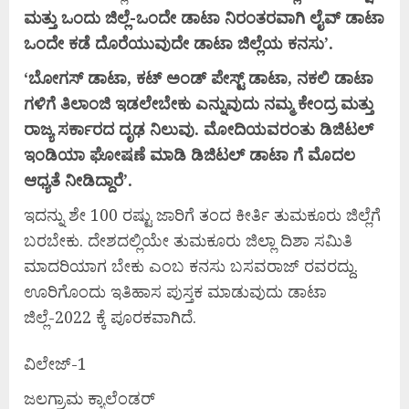
ಮತ್ತು
ಒಂದು
ಜಿಲ್ಲೆ-
ಒಂದೇ
ಡಾಟಾ
ನಿರಂತರವಾಗಿ
ಲೈವ್
ಡಾಟಾ
ಒಂದೇ
ಕಡೆ
ದೊರೆಯುವುದೇ
ಡಾಟಾ
ಜಿಲ್ಲೆಯ
ಕನಸು’.
‘ಬೋಗಸ್
ಡಾಟಾ,
ಕಟ್
ಅಂಡ್
ಪೇಸ್ಟ್
ಡಾಟಾ,
ನಕಲಿ
ಡಾಟಾ
ಗಳಿಗೆ
ತಿಲಾಂಜಿ
ಇಡಲೇಬೇಕು
ಎನ್ನುವುದು
ನಮ್ಮ
ಕೇಂದ್ರ
ಮತ್ತು
ರಾಜ್ಯ
ಸರ್ಕಾರದ
ದೃಢ
ನಿಲುವು.
ಮೋದಿಯವರಂತು
ಡಿಜಿಟಲ್
ಇಂಡಿಯಾ
ಘೋಷಣೆ
ಮಾಡಿ
ಡಿಜಿಟಲ್
ಡಾಟಾ
ಗೆ
ಮೊದಲ
ಆಧ್ಯತೆ
ನೀಡಿದ್ದಾರೆ’.
ಇದನ್ನು ಶೇ 100 ರಷ್ಟು ಜಾರಿಗೆ ತಂದ ಕೀರ್ತಿ ತುಮಕೂರು ಜಿಲ್ಲೆಗೆ
ಬರಬೇಕು. ದೇಶದಲ್ಲಿಯೇ ತುಮಕೂರು ಜಿಲ್ಲಾ ದಿಶಾ ಸಮಿತಿ
ಮಾದರಿಯಾಗ ಬೇಕು ಎಂಬ ಕನಸು ಬಸವರಾಜ್ ರವರದ್ದು.
ಊರಿಗೊಂದು ಇತಿಹಾಸ ಪುಸ್ತಕ ಮಾಡುವುದು ಡಾಟಾ
ಜಿಲ್ಲೆ-2022 ಕ್ಕೆ ಪೂರಕವಾಗಿದೆ.
ವಿಲೇಜ್-1
ಜಲಗ್ರಾಮ ಕ್ಯಾಲೆಂಡರ್