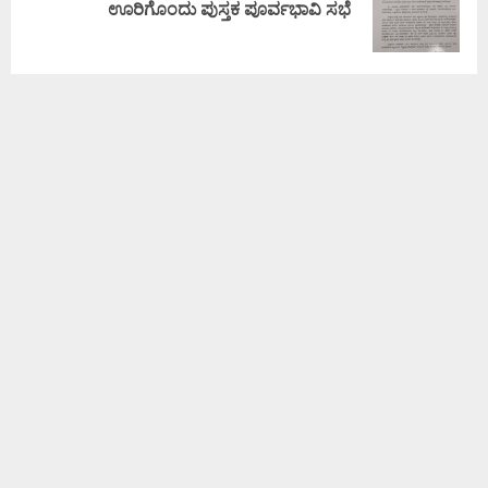
ಊರಿಗೊಂದು ಪುಸ್ತಕ ಪೂರ್ವಭಾವಿ ಸಭೆ