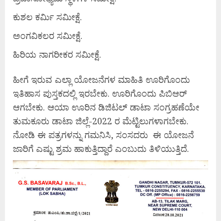
ಕುಶಲ ಕರ್ಮಿ ಸಮೀಕ್ಷೆ.
ಅಂಗವಿಕಲರ ಸಮೀಕ್ಷೆ.
ಹಿರಿಯ ನಾಗರೀಕರ ಸಮೀಕ್ಷೆ.
ಹೀಗೆ ಇರುವ ಎಲ್ಲಾ ಯೋಜನೆಗಳ ಮಾಹಿತಿ ಊರಿಗೊಂದು
ಇತಿಹಾಸ ಪುಸ್ತಕದಲ್ಲಿ ಇರಬೇಕು. ಊರಿಗೊಂದು ಪಿಬಿಆರ್
ಆಗಬೇಕು. ಆಯಾ ಊರಿನ ಡಿಜಿಟಲ್ ಡಾಟಾ ಸಂಗ್ರಹಣೆಯೇ
ತುಮಕೂರು ಡಾಟಾ ಜಿಲ್ಲೆ-2022 ರ ಮೆಟ್ಟಿಲುಗಳಾಗಬೇಕು.
ನೋಡಿ ಈ ಪತ್ರಗಳನ್ನು ಗಮನಿಸಿ, ಸಂಸದರು ಈ ಯೋಜನೆ
ಜಾರಿಗೆ ಎಷ್ಟು ಶ್ರಮ ಹಾಕುತ್ತಿದ್ದಾರೆ ಎಂಬುದು ತಿಳಿಯುತ್ತಿದೆ.