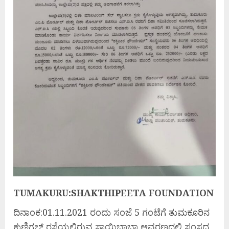
TUMAKURU:SHAKTHIPEETA FOUNDATION
ದಿನಾಂಕ:01.11.2021 ರಂದು ಸಂಜೆ 5 ಗಂಟೆಗೆ ತುಮಕೂರಿನ
ಕುಣಿಗಲ್ ರಸ್ತೆಯಲ್ಲಿರುವ ಸಾಯಿಬಾಬಾ ಆವರಣದಲ್ಲಿ ಸಂಸದ