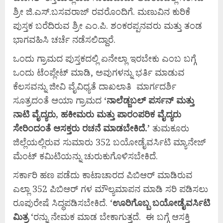
ಶ್ರೀ ಜಿ.ಎಸ್.ಬಸವರಾಜ್ ರವರೊಂದಿಗೆ. ಮಣುವಿನ ಕುರಿಕೆ
ಪುಸ್ತಕ ಬರೆದಿರುವ ಶ್ರೀ ಎಂ.ಪಿ. ಶಂಕರಪ್ಪನವರು ಮತ್ತು ತಂಡ
ಭಾಗವಹಿಸಿ ಚರ್ಚೆ ನಡೆಸಲಿದ್ದಾರೆ.
ಒಂದು ಗ್ರಾಮದ ಪುಸ್ತಕದಲ್ಲಿ ಏನೇಲ್ಲಾ ಇರಬೇಕು ಎಂಬ ಬಗ್ಗೆ
ಒಂದು ಟೆಂಪ್ಲೇಟ್ ಮಾಡಿ, ಅವುಗಳನ್ನು ಭರ್ತಿ ಮಾಡುವ
ಕೆಲಸವನ್ನು ಜೀವಿ ವೈವಿಧ್ಯತೆ ದಾಖಲಾತಿ ಮಾರ್ಗದರ್ಶಿ
ಸೂತ್ರದಂತೆ ಆಯಾ ಗ್ರಾಮದ
‘
ನಾಲೆಡ್ಜಬಲ್
ಪರ್ಸನ್
ಮತ್ತು
ನಾಟಿ
ವೈದ್ಯರು,
ಹಕೀಮರು
ಮತ್ತು
ಪಾರಂಪರಿಕ
ವೈದ್ಯರು
ಸೇರಿಂದಂತೆ
ಆಸಕ್ತರು
ರಚನೆ
ಮಾಡಬೇಕಿದೆ.’
ತುಮಕೂರು
ಜಿಲ್ಲೆಯಲ್ಲಿರುವ ಸುಮಾರು 352 ಬಯೋಡೈವರ್ಸಿಟಿ ಮ್ಯಾನೇಜ್
ಮೆಂಟ್ ಕಮಿಟಿಯನ್ನು ಚುರುಕುಗೊಳಿಸಬೇಕಿದೆ.
ಸರ್ಕಾರಿ ಹಣ ಪಡೆದು ಕಾಟಾಚಾರದ ಪಿಬಿಆರ್ ಮಾಡಿರುವ
ಎಲ್ಲಾ 352 ಪಿಬಿಆರ್ ಗಳ ಮೌಲ್ಯಮಾಪನ ಮಾಡಿ ಸರಿ ಪಡಿಸಲು
ರೂಪುರೇಷೆ ಸಿದ್ಧಪಡಿಸಬೇಕಿದೆ. ‘
ಊರಿಗೊಬ್ಬ
ಬಯೋಡೈವರ್ಸಿಟಿ
ಮಿತ್ರ
‘ರನ್ನು ನೇಮಕ ಮಾಡ ಬೇಕಾಗುತ್ತದೆ. ಈ ಬಗ್ಗೆ ಆಸಕ್ತಿ