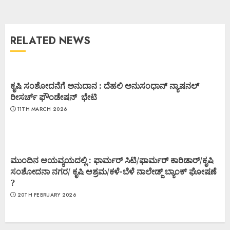
RELATED NEWS
ಕೃಷಿ ಸಂಶೋದನೆಗೆ ಅನುದಾನ : ದೆಹಲಿ ಅನುಸಂಧಾನ್ ನ್ಯಾಷನಲ್
ರೀಸರ್ಚ್ ಫೌಂಡೇಷನ್ ಭೇಟಿ
11TH MARCH 2026
ಮುಂದಿನ ಆಯವ್ಯಯದಲ್ಲಿ : ಫಾರ್ಮರ್ ಸಿಟಿ/ಫಾರ್ಮರ್ ಕಾರಿಡಾರ್/ಕೃಷಿ
ಸಂಶೋದನಾ ನಗರ/ ಕೃಷಿ ಆಶ್ರಮ/ಕಳೆ-ಬೆಳೆ ನಾಲೇಡ್ಜ್ ಬ್ಯಾಂಕ್ ಘೋಷಣೆ
?
20TH FEBRUARY 2026