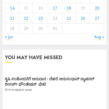
14
15
16
17
18
19
20
21
22
23
24
25
26
27
28
29
30
31
« Jun
Aug »
YOU MAY HAVE MISSED
ಕೃಷಿ ಸಂಶೋದನೆಗೆ ಅನುದಾನ : ದೆಹಲಿ ಅನುಸಂಧಾನ್ ನ್ಯಾಷನಲ್
ರೀಸರ್ಚ್ ಫೌಂಡೇಷನ್ ಭೇಟಿ
11TH MARCH 2026