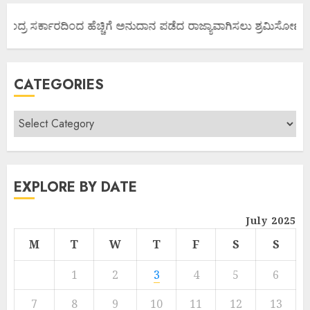
ಂದ್ರ ಸರ್ಕಾರದಿಂದ ಹೆಚ್ಚಿಗೆ ಅನುದಾನ ಪಡೆದ ರಾಜ್ಯಾವಾಗಿಸಲು ಶ್ರಮಿಸೋಣ ಬನ್ನಿ
CATEGORIES
EXPLORE BY DATE
July 2025
M
T
W
T
F
S
S
1
2
3
4
5
6
7
8
9
10
11
12
13