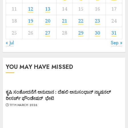
11
12
13
14
15
16
17
18
19
20
21
22
23
24
25
26
27
28
29
30
31
« Jul
Sep »
YOU MAY HAVE MISSED
ಕೃಷಿ ಸಂಶೋದನೆಗೆ ಅನುದಾನ : ದೆಹಲಿ ಅನುಸಂಧಾನ್ ನ್ಯಾಷನಲ್
ರೀಸರ್ಚ್ ಫೌಂಡೇಷನ್ ಭೇಟಿ
11TH MARCH 2026