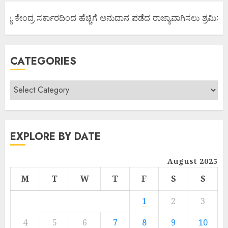
ಜ್ಯ ಕೇಂದ್ರ ಸರ್ಕಾರದಿಂದ ಹೆಚ್ಚಿಗೆ ಅನುದಾನ ಪಡೆದ ರಾಜ್ಯಾವಾಗಿಸಲು ಶ್ರಮಿಸೋಣ
CATEGORIES
EXPLORE BY DATE
August 2025
M
T
W
T
F
S
S
1
2
3
4
5
6
7
8
9
10