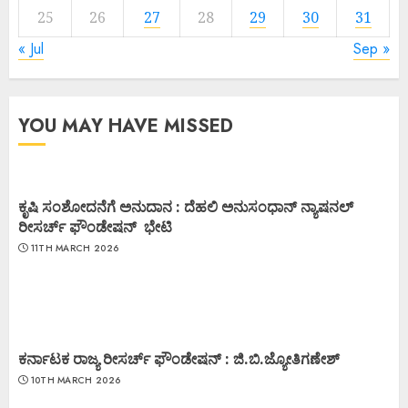
25
26
27
28
29
30
31
« Jul
Sep »
YOU MAY HAVE MISSED
ಕೃಷಿ ಸಂಶೋದನೆಗೆ ಅನುದಾನ : ದೆಹಲಿ ಅನುಸಂಧಾನ್ ನ್ಯಾಷನಲ್
ರೀಸರ್ಚ್ ಫೌಂಡೇಷನ್ ಭೇಟಿ
11TH MARCH 2026
ಕರ್ನಾಟಕ ರಾಜ್ಯ ರೀಸರ್ಚ್ ಫೌಂಡೇಷನ್ : ಜಿ.ಬಿ.ಜ್ಯೋತಿಗಣೇಶ್
10TH MARCH 2026