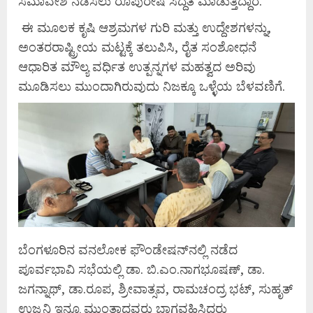
ಸಮಾವೇಶ ನಡೆಸಲು ರೂಪುರೇಷೆ ಸಿದ್ದತೆ ಮಾಡುತ್ತಿದ್ದಾರೆ.
ಈ ಮೂಲಕ ಕೃಷಿ ಆಶ್ರಮಗಳ ಗುರಿ ಮತ್ತು ಉದ್ದೇಶಗಳನ್ನು,
ಅಂತರರಾಷ್ಟ್ರೀಯ ಮಟ್ಟಕ್ಕೆ ತಲುಪಿಸಿ, ರೈತ ಸಂಶೋಧನೆ
ಆಧಾರಿತ ಮೌಲ್ಯ ವರ್ಧಿತ ಉತ್ಪನ್ನಗಳ ಮಹತ್ವದ ಅರಿವು
ಮೂಡಿಸಲು ಮುಂದಾಗಿರುವುದು ನಿಜಕ್ಕೂ ಒಳ್ಳೆಯ ಬೆಳವಣಿಗೆ.
ಬೆಂಗಳೂರಿನ ವನಲೋಕ ಫೌಂಡೇಷನ್‍ನಲ್ಲಿ ನಡೆದ
ಪೂರ್ವಭಾವಿ ಸಭೆಯಲ್ಲಿ ಡಾ. ಬಿ.ಎಂ.ನಾಗಭೂಷಣ್, ಡಾ.
ಜಗನ್ನಾಥ್, ಡಾ.ರೂಪ, ಶ್ರೀವಾತ್ಸವ, ರಾಮಚಂದ್ರ ಭಟ್, ಸುಹೃತ್
ಉಜ್ಜನಿ ಇನ್ನೂ ಮುಂತಾದವರು ಭಾಗವಹಿಸಿದ್ದರು