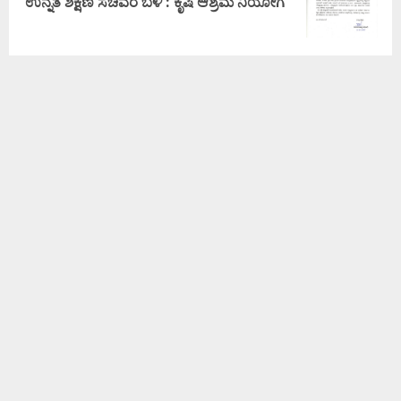
ಉನ್ನತ ಶಿಕ್ಷಣ ಸಚಿವರ ಬಳಿ : ಕೃಷಿ ಆಶ್ರಮ ನಿಯೋಗ