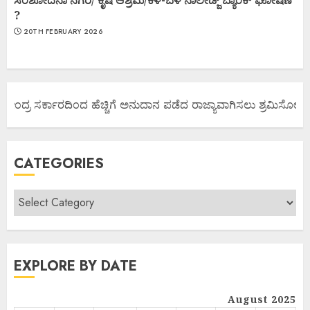
ಸಂಶೋದನಾ ನಗರ/ ಕೃಷಿ ಆಶ್ರಮ/ಕಳೆ-ಬೆಳೆ ನಾಲೇಡ್ಜ್ ಬ್ಯಾಂಕ್ ಘೋಷಣೆ
?
20TH FEBRUARY 2026
ೇಂದ್ರ ಸರ್ಕಾರದಿಂದ ಹೆಚ್ಚಿಗೆ ಅನುದಾನ ಪಡೆದ ರಾಜ್ಯಾವಾಗಿಸಲು ಶ್ರಮಿಸೋಣ ಬನ್ನ
CATEGORIES
EXPLORE BY DATE
August 2025