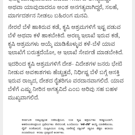
ಅಥವಾ ಯಾವುದಾದರೂ ಅಂಶ ಅನಗತ್ಯವಾಗಿದ್ದರೆ, ಸಲಹೆ,
ಮಾರ್ಗದರ್ಶನ ನೀಡಲು ಬಹಿರಂಗ ಮನವಿ.
ನೇರಲೆ ಬೆಳೆ ಹಾಕಿರುವ ಕಡೆ, ಕೃಷಿ ಆಶ್ರಮಗಳಿಗೆ ಇಷ್ಟ ಪಡುವ
ಬೆಳೆ ಅಥವಾ ಕಳೆ ಹಾಕಬೇಕಿದೆ. ಅರಣ್ಯ ಇಲಾಖೆ ಇರುವ ಕಡೆ,
ಕೃಷಿ ಆಶ್ರಮಗಳು ಆಯ್ಕೆ ಮಾಡಿಕೊಳ್ಳುವ ಕಳೆ-ಬೆಳೆ ಯಾವ
ಇಲಾಖೆಗೆ ಬರುತ್ತದೆಯೋ, ಆ ಇಲಾಖೆ ಸೇರ್ಪಡೆ ಮಾಡಬೇಕಿದೆ.
ಇದರಿಂದ ಕೃಷಿ ಆಶ್ರಮಗಳಿಗೆ ದೇಶ- ವಿದೇಶಗಳ ಜನರು ಭೇಟಿ
ನೀಡುವ ಅವಕಾಶಗಳು ಹೆಚ್ಚುತ್ತವೆ, ನಿರ್ಧಿಷ್ಟ ಬೆಳೆ ಬಗ್ಗೆ ಆಸಕ್ತಿ
ಇರುವ ರಾಜ್ಯದ, ದೇಶದ ರೈತರಿಗೂ ವರದಾನವಾಗಲಿದೆ. ಯಾವ
ಬೆಳೆಗೆ ಎಷ್ಟು ನೀರಿನ ಅಗತ್ಯವಿದೆ ಎಂಬ ಅರಿವು ಸಹ ಬಹಳ
ಮುಖ್ಯವಾಗಲಿದೆ.