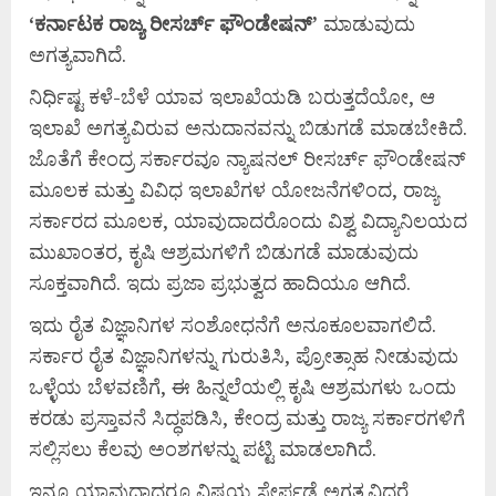
‘
ಕರ್ನಾಟಕ
ರಾಜ್ಯ
ರೀಸರ್ಚ್
ಫೌಂಡೇಷನ್’
ಮಾಡುವುದು
ಅಗತ್ಯವಾಗಿದೆ.
ನಿರ್ಧಿಷ್ಟ ಕಳೆ-ಬೆಳೆ ಯಾವ ಇಲಾಖೆಯಡಿ ಬರುತ್ತದೆಯೋ, ಆ
ಇಲಾಖೆ ಅಗತ್ಯವಿರುವ ಅನುದಾನವನ್ನು ಬಿಡುಗಡೆ ಮಾಡಬೇಕಿದೆ.
ಜೊತೆಗೆ ಕೇಂದ್ರ ಸರ್ಕಾರವೂ ನ್ಯಾಷನಲ್ ರೀಸರ್ಚ್ ಫೌಂಡೇಷನ್
ಮೂಲಕ ಮತ್ತು ವಿವಿಧ ಇಲಾಖೆಗಳ ಯೋಜನೆಗಳಿಂದ, ರಾಜ್ಯ
ಸರ್ಕಾರದ ಮೂಲಕ, ಯಾವುದಾದರೊಂದು ವಿಶ್ವ ವಿದ್ಯಾನಿಲಯದ
ಮುಖಾಂತರ, ಕೃಷಿ ಆಶ್ರಮಗಳಿಗೆ ಬಿಡುಗಡೆ ಮಾಡುವುದು
ಸೂಕ್ತವಾಗಿದೆ. ಇದು ಪ್ರಜಾ ಪ್ರಭುತ್ವದ ಹಾದಿಯೂ ಆಗಿದೆ.
ಇದು ರೈತ ವಿಜ್ಞಾನಿಗಳ ಸಂಶೋಧನೆಗೆ ಅನೂಕೂಲವಾಗಲಿದೆ.
ಸರ್ಕಾರ ರೈತ ವಿಜ್ಞಾನಿಗಳನ್ನು ಗುರುತಿಸಿ, ಪ್ರೋತ್ಸಾಹ ನೀಡುವುದು
ಒಳ್ಳೆಯ ಬೆಳವಣಿಗೆ, ಈ ಹಿನ್ನಲೆಯಲ್ಲಿ ಕೃಷಿ ಆಶ್ರಮಗಳು ಒಂದು
ಕರಡು ಪ್ರಸ್ತಾವನೆ ಸಿದ್ಧಪಡಿಸಿ, ಕೇಂದ್ರ ಮತ್ತು ರಾಜ್ಯ ಸರ್ಕಾರಗಳಿಗೆ
ಸಲ್ಲಿಸಲು ಕೆಲವು ಅಂಶಗಳನ್ನು ಪಟ್ಟಿ ಮಾಡಲಾಗಿದೆ.
ಇನ್ನೂ ಯಾವುದಾದರೂ ವಿಷಯ ಸೇರ್ಪಡೆ ಅಗತ್ಯವಿದ್ದರೆ