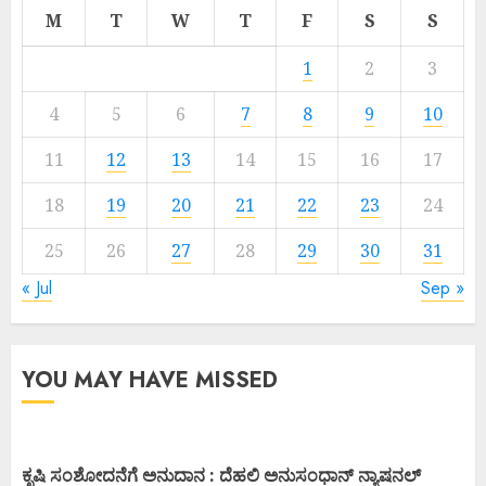
M
T
W
T
F
S
S
1
2
3
4
5
6
7
8
9
10
11
12
13
14
15
16
17
18
19
20
21
22
23
24
25
26
27
28
29
30
31
« Jul
Sep »
YOU MAY HAVE MISSED
ಕೃಷಿ ಸಂಶೋದನೆಗೆ ಅನುದಾನ : ದೆಹಲಿ ಅನುಸಂಧಾನ್ ನ್ಯಾಷನಲ್