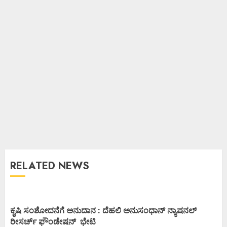
RELATED NEWS
ಕೃಷಿ ಸಂಶೋದನೆಗೆ ಅನುದಾನ : ದೆಹಲಿ ಅನುಸಂಧಾನ್ ನ್ಯಾಷನಲ್
ರೀಸರ್ಚ್ ಫೌಂಡೇಷನ್ ಭೇಟಿ