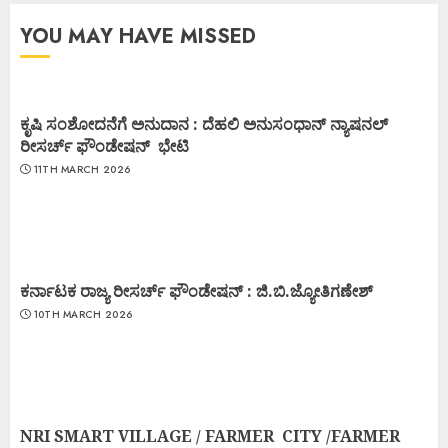
YOU MAY HAVE MISSED
ಕೃಷಿ ಸಂಶೋದನೆಗೆ ಅನುದಾನ : ದೆಹಲಿ ಅನುಸಂಧಾನ್ ನ್ಯಾಷನಲ್
ರೀಸರ್ಚ್ ಫೌಂಡೇಷನ್ ಭೇಟಿ
11TH MARCH 2026
ಕರ್ನಾಟಕ ರಾಜ್ಯ ರೀಸರ್ಚ್ ಫೌಂಡೇಷನ್ : ಜಿ.ಬಿ.ಜ್ಯೋತಿಗಣೇಶ್
10TH MARCH 2026
NRI SMART VILLAGE / FARMER CITY /FARMER