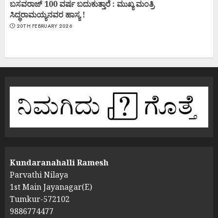
ಬಸವರಾಜ್ 100 ವರ್ಷ ಬದುಕುತ್ತಾರೆ : ಮುಖ್ಯ ಮಂತ್ರಿ
ಸಿದ್ಧರಾಮಯ್ಯನವರ ಹಾಸ್ಯ !
20TH FEBRUARY 2026
Kundaranahalli Ramesh
Parvathi Nilaya
1st Main Jayanagar(E)
Tumkur-572102
9886774477