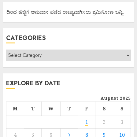
ಾರದಿಂದ ಹೆಚ್ಚಿಗೆ ಅನುದಾನ ಪಡೆದ ರಾಜ್ಯಾವಾಗಿಸಲು ಶ್ರಮಿಸೋಣ ಬನ್ನಿ.
ಕ
CATEGORIES
EXPLORE BY DATE
August 2025
M
T
W
T
F
S
S
1
2
3
4
5
6
7
8
9
10