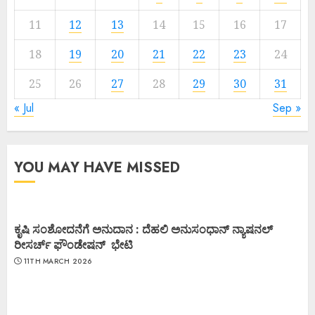
11
12
13
14
15
16
17
18
19
20
21
22
23
24
25
26
27
28
29
30
31
« Jul
Sep »
YOU MAY HAVE MISSED
ಕೃಷಿ ಸಂಶೋದನೆಗೆ ಅನುದಾನ : ದೆಹಲಿ ಅನುಸಂಧಾನ್ ನ್ಯಾಷನಲ್
ರೀಸರ್ಚ್ ಫೌಂಡೇಷನ್ ಭೇಟಿ
11TH MARCH 2026