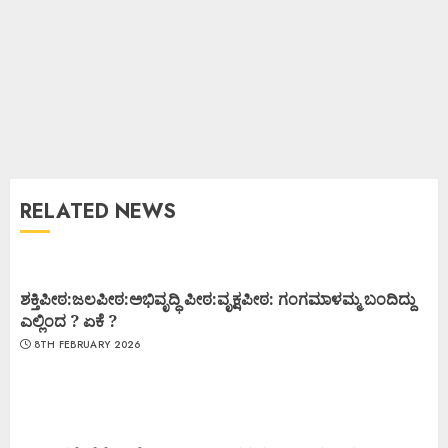
RELATED NEWS
ಶಕ್ತಿಪೀಠ:ಜಲಪೀಠ:ಅಭಿವೃದ್ಧಿ ಪೀಠ:ವೃಕ್ಷಪೀಠ: ಗಂಗಮಾಳಮ್ಮ ಬಂದಿದ್ದು
ಎಲ್ಲಿಂದ ? ಏಕೆ ?
8TH FEBRUARY 2026