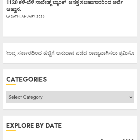
1120 ಕಳೆ-ಬೆಳೆ ನಾಲೇಡ್ಜ್ ಬ್ಯಾಂಕ್ ಆಸಕ್ತ ಸಲಹಾಗಾರರಿಂದ ಅರ್ಜಿ
ಆಹ್ವಾನ.
26TH JANUARY 2026
 ಕೇಂದ್ರ ಸರ್ಕಾರದಿಂದ ಹೆಚ್ಚಿಗೆ ಅನುದಾನ ಪಡೆದ ರಾಜ್ಯಾವಾಗಿಸಲು ಶ್ರಮಿಸೋಣ ಬನ
CATEGORIES
EXPLORE BY DATE