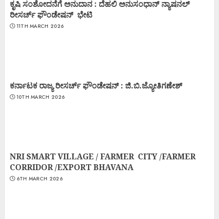
ಕೃಷಿ ಸಂಶೋದನೆಗೆ ಅನುದಾನ : ದೆಹಲಿ ಅನುಸಂಧಾನ್ ನ್ಯಾಷನಲ್
ರೀಸರ್ಚ್ ಫೌಂಡೇಷನ್ ಭೇಟಿ
11TH MARCH 2026
ಕರ್ನಾಟಕ ರಾಜ್ಯ ರೀಸರ್ಚ್ ಫೌಂಡೇಷನ್ : ಜಿ.ಬಿ.ಜ್ಯೋತಿಗಣೇಶ್
10TH MARCH 2026
NRI SMART VILLAGE / FARMER CITY /FARMER
CORRIDOR /EXPORT BHAVANA
6TH MARCH 2026