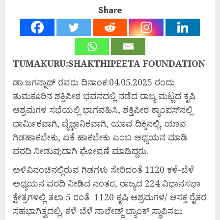
Share
TUMAKURU:SHAKTHIPEETA FOUNDATION
ಡಾ.ಜಗನ್ನಾಥ್ ರವರು ದಿನಾಂಕ:04.05.2025 ರಂದು
ತುಮಕೂರಿನ ಶಕ್ತಿಪೀಠ ಭವನದಲ್ಲಿ ನಡೆದ ರಾಜ್ಯ ಮಟ್ಟದ ಕೃಷಿ
ಆಶ್ರಮಗಳ ಸಭೆಯಲ್ಲಿ ಭಾಗವಹಿಸಿ, ಶಕ್ತಿಪೀಠ ಕ್ಯಾಂಪಸ್‌ನಲ್ಲಿ
ಧಾರ್ಮಿಕವಾಗಿ, ವೈಜ್ಞಾನಿಕವಾಗಿ, ಯಾವ ದಿಕ್ಕಿನಲ್ಲಿ, ಯಾವ
ಗಿಡಹಾಕಬೇಕು, ಏಕೆ ಹಾಕಬೇಕು ಎಂಬ ಅಧ್ಯಯನ ಮಾಡಿ
ವರದಿ ನೀಡುವುದಾಗಿ ಘೋಷಣೆ ಮಾಡಿದ್ದರು.
ಅಳಿವಿನಂಚಿನಲ್ಲಿರುವ ಗಿಡಗಳು ಸೇರಿದಂತೆ 1120 ಕಳೆ-ಬೆಳೆ
ಅಧ್ಯಯನ ವರದಿ ನೀಡಿದ ನಂತರ, ರಾಜ್ಯದ 224 ವಿಧಾನಸಭಾ
ಕ್ಷೇತ್ರಗಳಲ್ಲಿ ತಲಾ 5 ರಂತೆ 1120 ಕೃಷಿ ಆಶ್ರಮಗಳ/ ಆಸಕ್ತ ರೈತರ
ಸಹಭಾಗಿತ್ವದಲ್ಲಿ, ಕಳೆ-ಬೆಳೆ ನಾಲೇಡ್ಜ್ ಬ್ಯಾಂಕ್ ಸ್ಥಾಪಿಸಲು