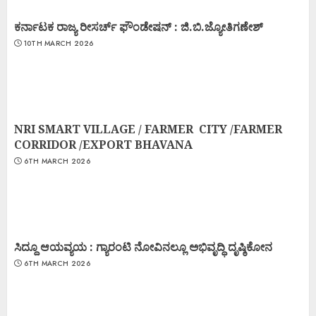
ಕರ್ನಾಟಕ ರಾಜ್ಯ ರೀಸರ್ಚ್ ಫೌಂಡೇಷನ್ : ಜಿ.ಬಿ.ಜ್ಯೋತಿಗಣೇಶ್
10TH MARCH 2026
NRI SMART VILLAGE / FARMER CITY /FARMER
CORRIDOR /EXPORT BHAVANA
6TH MARCH 2026
ಸಿದ್ದೂ ಆಯವ್ಯಯ : ಗ್ಯಾರಂಟಿ ನೋವಿನಲ್ಲೂ ಅಭಿವೃದ್ಧಿ ದೃಷ್ಠಿಕೋನ
6TH MARCH 2026