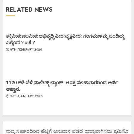
RELATED NEWS
ಶಕ್ತಿಪೀಠ:ಜಲಪೀಠ:ಅಭಿವೃದ್ಧಿ ಪೀಠ:ವೃಕ್ಷಪೀಠ: ಗಂಗಮಾಳಮ್ಮ ಬಂದಿದ್ದು
ಎಲ್ಲಿಂದ ? ಏಕೆ ?
8TH FEBRUARY 2026
1120 ಕಳೆ-ಬೆಳೆ ನಾಲೇಡ್ಜ್ ಬ್ಯಾಂಕ್ ಆಸಕ್ತ ಸಲಹಾಗಾರರಿಂದ ಅರ್ಜಿ
ಆಹ್ವಾನ.
26TH JANUARY 2026
ಕೇಂದ್ರ ಸರ್ಕಾರದಿಂದ ಹೆಚ್ಚಿಗೆ ಅನುದಾನ ಪಡೆದ ರಾಜ್ಯಾವಾಗಿಸಲು ಶ್ರಮಿಸೋಣ ಬನ್