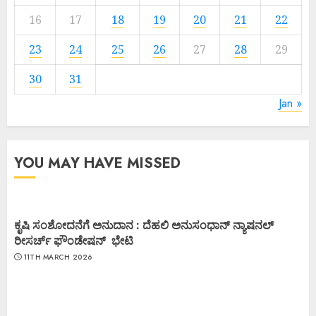
16
17
18
19
20
21
22
23
24
25
26
27
28
29
30
31
Jan »
YOU MAY HAVE MISSED
ಕೃಷಿ ಸಂಶೋದನೆಗೆ ಅನುದಾನ : ದೆಹಲಿ ಅನುಸಂಧಾನ್ ನ್ಯಾಷನಲ್
ರೀಸರ್ಚ್ ಫೌಂಡೇಷನ್ ಭೇಟಿ
11TH MARCH 2026