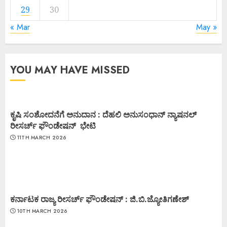
29
30
« Mar
May »
YOU MAY HAVE MISSED
ಕೃಷಿ ಸಂಶೋದನೆಗೆ ಅನುದಾನ : ದೆಹಲಿ ಅನುಸಂಧಾನ್ ನ್ಯಾಷನಲ್
ರೀಸರ್ಚ್ ಫೌಂಡೇಷನ್ ಭೇಟಿ
11TH MARCH 2026
ಕರ್ನಾಟಕ ರಾಜ್ಯ ರೀಸರ್ಚ್ ಫೌಂಡೇಷನ್ : ಜಿ.ಬಿ.ಜ್ಯೋತಿಗಣೇಶ್
10TH MARCH 2026