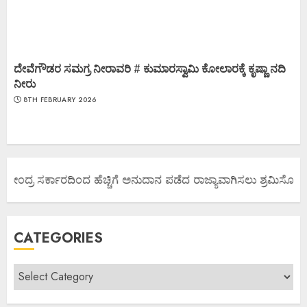
ದೇವೆಗೌಡರ ಸಮಗ್ರ ನೀರಾವರಿ # ಕುಮಾರಸ್ವಾಮಿ ಕೋಲಾರಕ್ಕೆ ಕೃಷ್ಣಾ ನದಿ
ನೀರು
8TH FEBRUARY 2026
 ಕೇಂದ್ರ ಸರ್ಕಾರದಿಂದ ಹೆಚ್ಚಿಗೆ ಅನುದಾನ ಪಡೆದ ರಾಜ್ಯಾವಾಗಿಸಲು ಶ್ರಮಿಸೋಣ ಬನ
CATEGORIES