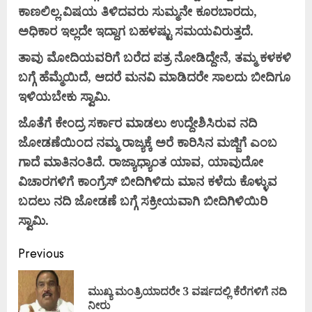
ಕಾಣಲಿಲ್ಲ
.
ವಿಷಯ
ತಿಳಿದವರು
ಸುಮ್ಮನೇ
ಕೂರಬಾರದು
,
ಅಧಿಕಾರ
ಇಲ್ಲದೇ
ಇದ್ದಾಗ
ಬಹಳಷ್ಟು
ಸಮಯವಿರುತ್ತದೆ
.
ತಾವು
ಮೋದಿಯವರಿಗೆ
ಬರೆದ
ಪತ್ರ
ನೋಡಿದ್ದೇನೆ
,
ತಮ್ಮ
ಕಳಕಳಿ
ಬಗ್ಗೆ
ಹೆಮ್ಮೆಯಿದೆ
,
ಆದರೆ
ಮನವಿ
ಮಾಡಿದರೇ
ಸಾಲದು
ಬೀದಿಗೂ
ಇಳಿಯಬೇಕು
ಸ್ವಾಮಿ
.
ಜೊತೆಗೆ
ಕೇಂದ್ರ
ಸರ್ಕಾರ
ಮಾಡಲು
ಉದ್ದೇಶಿಸಿರುವ
ನದಿ
ಜೋಡಣೆಯಿಂದ
ನಮ್ಮ
ರಾಜ್ಯಕ್ಕೆ
ಅರೆ
ಕಾರಿಸಿನ
ಮಜ್ಜಿಗೆ
ಎಂಬ
ಗಾದೆ
ಮಾತಿನಂತಿದೆ
.
ರಾಜ್ಯಾಧ್ಯಾಂತ
ಯಾವ
,
ಯಾವುದೋ
ವಿಚಾರಗಳಿಗೆ
ಕಾಂಗ್ರೆಸ್
ಬೀದಿಗಿಳಿದು
ಮಾನ
ಕಳೆದು
ಕೊಳ್ಳುವ
ಬದಲು
ನದಿ
ಜೋಡಣೆ
ಬಗ್ಗೆ
ಸಕ್ರೀಯವಾಗಿ
ಬೀದಿಗಿಳಿಯಿರಿ
ಸ್ವಾಮಿ
.
Previous
ಮುಖ್ಯ ಮಂತ್ರಿಯಾದರೇ 3 ವರ್ಷದಲ್ಲಿ ಕೆರೆಗಳಿಗೆ ನದಿ
ನೀರು