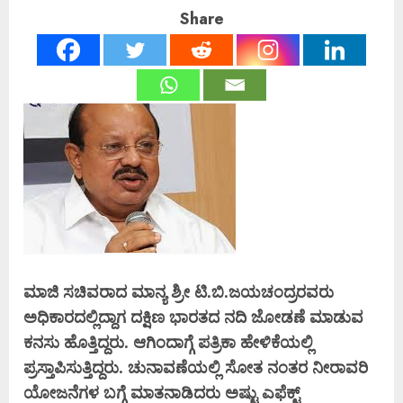
Share
ಮಾಜಿ
ಸಚಿವರಾದ
ಮಾನ್ಯ
ಶ್ರೀ
ಟಿ
.
ಬಿ
.
ಜಯಚಂದ್ರರವರು
ಅಧಿಕಾರದಲ್ಲಿದ್ದಾಗ
ದಕ್ಷಿಣ
ಭಾರತದ
ನದಿ
ಜೋಡಣೆ
ಮಾಡುವ
ಕನಸು
ಹೊತ್ತಿದ್ದರು
.
ಆಗಿಂದಾಗ್ಗೆ
ಪತ್ರಿಕಾ
ಹೇಳಿಕೆಯಲ್ಲಿ
ಪ್ರಸ್ತಾಪಿಸುತ್ತಿದ್ದರು
.
ಚುನಾವಣೆಯಲ್ಲಿ
ಸೋತ
ನಂತರ
ನೀರಾವರಿ
ಯೋಜನೆಗಳ
ಬಗ್ಗೆ
ಮಾತನಾಡಿದರು
ಅಷ್ಟು
ಎಫೆಕ್ಟ್