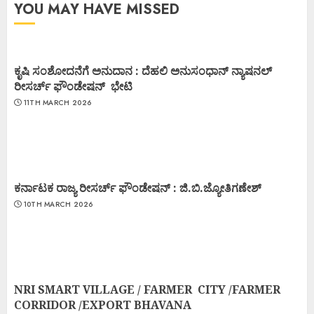
YOU MAY HAVE MISSED
ಕೃಷಿ ಸಂಶೋದನೆಗೆ ಅನುದಾನ : ದೆಹಲಿ ಅನುಸಂಧಾನ್ ನ್ಯಾಷನಲ್
ರೀಸರ್ಚ್ ಫೌಂಡೇಷನ್ ಭೇಟಿ
11TH MARCH 2026
ಕರ್ನಾಟಕ ರಾಜ್ಯ ರೀಸರ್ಚ್ ಫೌಂಡೇಷನ್ : ಜಿ.ಬಿ.ಜ್ಯೋತಿಗಣೇಶ್
10TH MARCH 2026
NRI SMART VILLAGE / FARMER CITY /FARMER
CORRIDOR /EXPORT BHAVANA