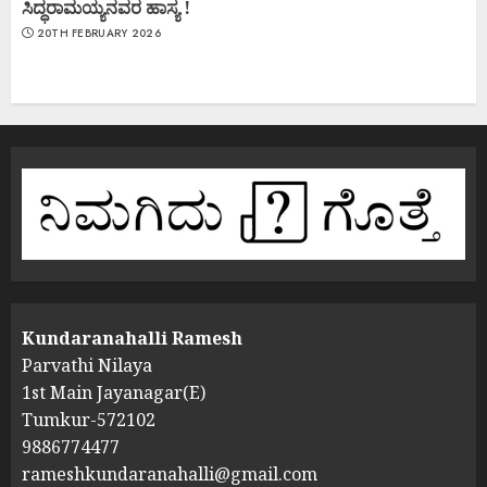
ಸಿದ್ಧರಾಮಯ್ಯನವರ ಹಾಸ್ಯ !
20TH FEBRUARY 2026
Kundaranahalli Ramesh
Parvathi Nilaya
1st Main Jayanagar(E)
Tumkur-572102
9886774477
rameshkundaranahalli@gmail.com