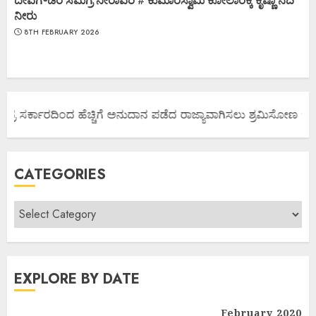
ದೇವೆಗೌಡರ ಸಮಗ್ರ ನೀರಾವರಿ # ಕುಮಾರಸ್ವಾಮಿ ಕೋಲಾರಕ್ಕೆ ಕೃಷ್ಣಾ ನದಿ
ನೀರು
8TH FEBRUARY 2026
್ರ ಸರ್ಕಾರದಿಂದ ಹೆಚ್ಚಿಗೆ ಅನುದಾನ ಪಡೆದ ರಾಜ್ಯಾವಾಗಿಸಲು ಶ್ರಮಿಸೋಣ ಬನ್ನಿ.
CATEGORIES
EXPLORE BY DATE
February 2020