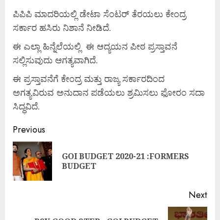
ಪಿಪಿಪಿ ಮಾದರಿಯಲ್ಲಿ ಡೇಟಾ ಸೆಂಟರ್ ತೆರಯಲು ಕೇಂದ್ರ
ಸರ್ಕಾರ ಹಸಿರು ನಿಶಾನೆ ನೀಡಿದೆ.
ಈ ಎಲ್ಲಾ ಹಿನ್ನೆಲೆಯಲ್ಲಿ ಈ ಆದ್ಯಯನ ಪೀಠ ಪ್ರಸ್ತಾವನೆ
ಸಲ್ಲಿಸುವುದು ಆಗತ್ಯವಾಗಿದೆ.
ಈ ಪ್ರಸ್ತಾವನೆಗೆ ಕೇಂದ್ರ ಮತ್ತು ರಾಜ್ಯ ಸರ್ಕಾರದಿಂದ
ಅಗತ್ಯವಿರುವ ಅನುದಾನ ಪಡೆಯಲು ಶ್ರಮಿಸಲು ಫೋರಂ ಸದಾ
ಸಿದ್ಧವಿದೆ.
Previous
GOI BUDGET 2020-21 :FORMERS
BUDGET
Next