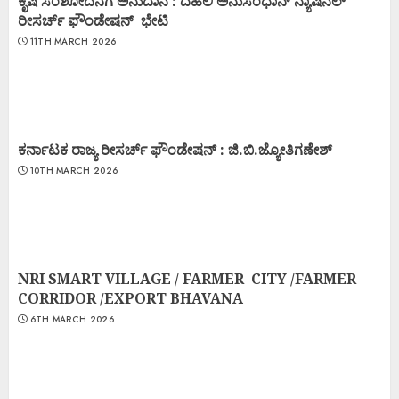
ಕೃಷಿ ಸಂಶೋದನೆಗೆ ಅನುದಾನ : ದೆಹಲಿ ಅನುಸಂಧಾನ್ ನ್ಯಾಷನಲ್
ರೀಸರ್ಚ್ ಫೌಂಡೇಷನ್ ಭೇಟಿ
11TH MARCH 2026
ಕರ್ನಾಟಕ ರಾಜ್ಯ ರೀಸರ್ಚ್ ಫೌಂಡೇಷನ್ : ಜಿ.ಬಿ.ಜ್ಯೋತಿಗಣೇಶ್
10TH MARCH 2026
NRI SMART VILLAGE / FARMER CITY /FARMER
CORRIDOR /EXPORT BHAVANA
6TH MARCH 2026