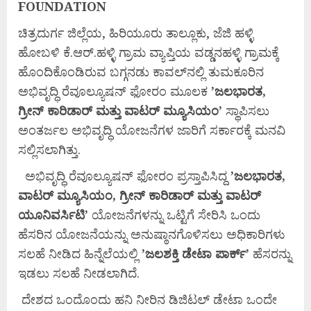
FOUNDATION
ಚಿತ್ರದುರ್ಗ ಜಿಲ್ಲೆಯ, ಹಿರಿಯೂರು ತಾಲ್ಲೂಕು, ಜೆಜಿ ಹಳ್ಳಿ
ಹೋಬಳಿ ಕೆ.ಆರ್.ಹಳ್ಳಿ ಗ್ರಾಮ ವ್ಯಾಪ್ತಿಯ ವಡ್ಡನಹಳ್ಳಿ ಗ್ರಾಮಕ್ಕೆ
ಹೊಂದಿಕೊಂಡಿರುವ ಬಗ್ಗನಡು ಕಾವಲ್‌ನಲ್ಲಿ ತುಮಕೂರಿನ
ಅಭಿವೃದ್ಧಿ ರೆವೂಲ್ಯೂಷನ್ ಫೋರಂ ಮೂಲಕ
’
ಜಲಭಾರತ,
ಗ್ರೀನ್
ಕಾರಿಡಾರ್
ಮತ್ತು
ವಾಟರ್
ಮ್ಯೂಸಿಯಂ’
ಸ್ಥಾಪಿಸಲು
ಅಂತರ್ಜಲ ಅಭಿವೃದ್ಧಿ ಯೋಜನೆಗಳ ಜಾರಿಗೆ ಸರ್ಕಾರಕ್ಕೆ ಮನವಿ
ಸಲ್ಲಿಸಲಾಗಿತ್ತು.
ಅಭಿವೃದ್ಧಿ ರೆವೂಲ್ಯೂಷನ್ ಫೋರಂ ಪ್ರಸ್ತಾಪಿಸಿದ್ದ
’
ಜಲಭಾರತ,
ವಾಟರ್
ಮ್ಯೂಸಿಯಂ,
ಗ್ರೀನ್
ಕಾರಿಡಾರ್
ಮತ್ತು
ವಾಟರ್
ಯೂನಿವರ್ಸಿಟಿ’
ಯೋಜನೆಗಳನ್ನು ಒಟ್ಟಿಗೆ ಸೇರಿಸಿ ಒಂದು
ಹೆಸರಿನ ಯೋಜನೆಯನ್ನು ಅನುಷ್ಠಾನಗೊಳಿಸಲು ಅಧಿಕಾರಿಗಳು
ಸಲಹೆ ನೀಡಿದ ಹಿನ್ನೆಲೆಯಲ್ಲಿ
’
ಜಲಶಕ್ತಿ
ಡೇಟಾ
ಪಾರ್ಕ್’
ಹೆಸರನ್ನು
ಇಡಲು ಸಲಹೆ ನೀಡಲಾಗಿದೆ.
ದೇಶದ ಒಂದೊಂದು ಹನಿ ನೀರಿನ ಡಿಜಿಟಲ್ ಡೇಟಾ ಒಂದೇ