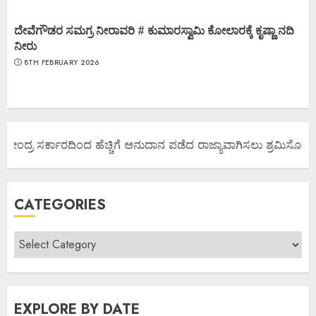
ದೇವೆಗೌಡರ ಸಮಗ್ರ ನೀರಾವರಿ # ಕುಮಾರಸ್ವಾಮಿ ಕೋಲಾರಕ್ಕೆ ಕೃಷ್ಣಾ ನದಿ
ನೀರು
8TH FEBRUARY 2026
ಕೇಂದ್ರ ಸರ್ಕಾರದಿಂದ ಹೆಚ್ಚಿಗೆ ಅನುದಾನ ಪಡೆದ ರಾಜ್ಯಾವಾಗಿಸಲು ಶ್ರಮಿಸೋಣ ಬನ್
CATEGORIES
EXPLORE BY DATE