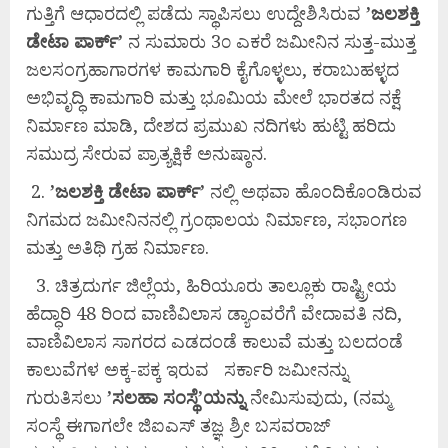
ಗುತ್ತಿಗೆ ಆಧಾರದಲ್ಲಿ ಪಡೆದು ಸ್ಥಾಪಿಸಲು ಉದ್ದೇಶಿಸಿರುವ
’ಜಲಶಕ್ತಿ
ಡೇಟಾ ಪಾರ್ಕ್’
ನ ಸುಮಾರು 3೦ ಎಕರೆ ಜಮೀನಿನ ಸುತ್ತ-ಮುತ್ತ
ಜಲಸಂಗ್ರಹಾಗಾರಗಳ ಕಾಮಗಾರಿ ಕೈಗೊಳ್ಳಲು, ಕರಾಬುಹಳ್ಳದ
ಅಭಿವೃದ್ಧಿ ಕಾಮಗಾರಿ ಮತ್ತು ಭೂಮಿಯ ಮೇಲೆ ಭಾರತದ ನಕ್ಷೆ
ನಿರ್ಮಾಣ ಮಾಡಿ, ದೇಶದ ಪ್ರಮುಖ ನದಿಗಳು ಹುಟ್ಟಿ ಹರಿದು
ಸಮುದ್ರ ಸೇರುವ ಪ್ರಾತ್ಯಕ್ಷಿಕೆ ಅನುಷ್ಠಾನ.
2.
’ಜಲಶಕ್ತಿ ಡೇಟಾ ಪಾರ್ಕ್’
ನಲ್ಲಿ ಅಥವಾ ಹೊಂದಿಕೊಂಡಿರುವ
ನಿಗಮದ ಜಮೀನಿನನಲ್ಲಿ ಗ್ರಂಥಾಲಯ ನಿರ್ಮಾಣ, ಸಭಾಂಗಣ
ಮತ್ತು ಅತಿಥಿ ಗ್ರಹ ನಿರ್ಮಾಣ.
3. ಚಿತ್ರದುರ್ಗ ಜಿಲ್ಲೆಯ, ಹಿರಿಯೂರು ತಾಲ್ಲೂಕು ರಾಷ್ಟ್ರೀಯ
ಹೆದ್ಧಾರಿ 48 ರಿಂದ ವಾಣಿವಿಲಾಸ ಡ್ಯಾಂವರೆಗೆ ವೇದಾವತಿ ನದಿ,
ವಾಣಿವಿಲಾಸ ಸಾಗರದ ಎಡದಂಡೆ ಕಾಲುವೆ ಮತ್ತು ಬಲದಂಡೆ
ಕಾಲುವೆಗಳ ಅಕ್ಕ-ಪಕ್ಕ ಇರುವ ಸರ್ಕಾರಿ ಜಮೀನನ್ನು
ಗುರುತಿಸಲು
’ಸಲಹಾ ಸಂಸ್ಥೆ’ಯನ್ನು
ನೇಮಿಸುವುದು, (ನಮ್ಮ
ಸಂಸ್ಥೆ ಈಗಾಗಲೇ ಜಿಐಎಸ್ ತಜ್ಞ ಶ್ರೀ ಬಸವರಾಜ್