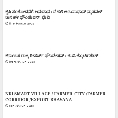
ಕೃಷಿ ಸಂಶೋದನೆಗೆ ಅನುದಾನ : ದೆಹಲಿ ಅನುಸಂಧಾನ್ ನ್ಯಾಷನಲ್
ರೀಸರ್ಚ್ ಫೌಂಡೇಷನ್ ಭೇಟಿ
11TH MARCH 2026
ಕರ್ನಾಟಕ ರಾಜ್ಯ ರೀಸರ್ಚ್ ಫೌಂಡೇಷನ್ : ಜಿ.ಬಿ.ಜ್ಯೋತಿಗಣೇಶ್
10TH MARCH 2026
NRI SMART VILLAGE / FARMER CITY /FARMER
CORRIDOR /EXPORT BHAVANA
6TH MARCH 2026