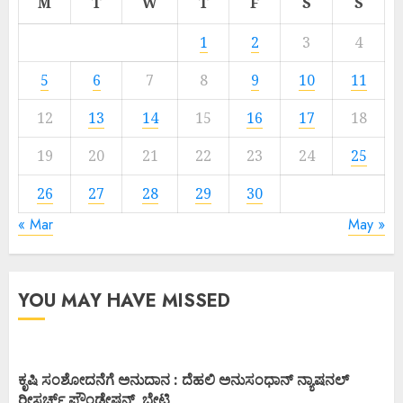
M
T
W
T
F
S
S
1
2
3
4
5
6
7
8
9
10
11
12
13
14
15
16
17
18
19
20
21
22
23
24
25
26
27
28
29
30
« Mar
May »
YOU MAY HAVE MISSED
ಕೃಷಿ ಸಂಶೋದನೆಗೆ ಅನುದಾನ : ದೆಹಲಿ ಅನುಸಂಧಾನ್ ನ್ಯಾಷನಲ್
ರೀಸರ್ಚ್ ಫೌಂಡೇಷನ್ ಭೇಟಿ