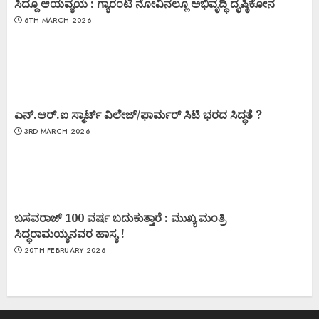
ಸಿದ್ದೂ ಆಯವ್ಯಯ : ಗ್ಯಾರಂಟಿ ನೋವಿನಲ್ಲೂ ಅಭಿವೃದ್ಧಿ ದೃಷ್ಠಿಕೋನ
6TH MARCH 2026
ಎನ್.ಆರ್.ಐ ಸ್ಮಾರ್ಟ್ ವಿಲೇಜ್/ಫಾರ್ಮರ್ ಸಿಟಿ ಭರದ ಸಿದ್ಧತೆ ?
3RD MARCH 2026
ಬಸವರಾಜ್ 100 ವರ್ಷ ಬದುಕುತ್ತಾರೆ : ಮುಖ್ಯ ಮಂತ್ರಿ
ಸಿದ್ಧರಾಮಯ್ಯನವರ ಹಾಸ್ಯ !
20TH FEBRUARY 2026