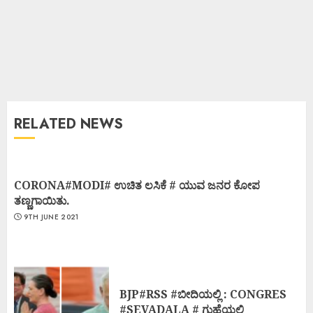
RELATED NEWS
CORONA#MODI# ಉಚಿತ ಲಸಿಕೆ # ಯುವ ಜನರ ಕೋಪ
ತಣ್ಣಗಾಯಿತು.
9TH JUNE 2021
BJP#RSS #ಬೀದಿಯಲ್ಲಿ : CONGRES
#SEVADALA # ಗುಹೆಯಲ್ಲಿ