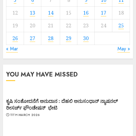
12
13
14
15
16
17
18
19
20
21
22
23
24
25
26
27
28
29
30
« Mar
May »
YOU MAY HAVE MISSED
ಕೃಷಿ ಸಂಶೋದನೆಗೆ ಅನುದಾನ : ದೆಹಲಿ ಅನುಸಂಧಾನ್ ನ್ಯಾಷನಲ್
ರೀಸರ್ಚ್ ಫೌಂಡೇಷನ್ ಭೇಟಿ
11TH MARCH 2026