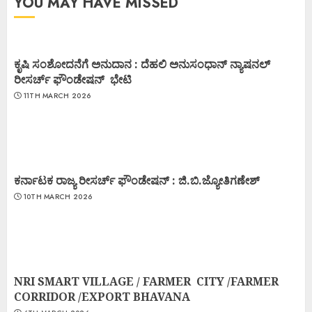
YOU MAY HAVE MISSED
ಕೃಷಿ ಸಂಶೋದನೆಗೆ ಅನುದಾನ : ದೆಹಲಿ ಅನುಸಂಧಾನ್ ನ್ಯಾಷನಲ್
ರೀಸರ್ಚ್ ಫೌಂಡೇಷನ್ ಭೇಟಿ
11TH MARCH 2026
ಕರ್ನಾಟಕ ರಾಜ್ಯ ರೀಸರ್ಚ್ ಫೌಂಡೇಷನ್ : ಜಿ.ಬಿ.ಜ್ಯೋತಿಗಣೇಶ್
10TH MARCH 2026
NRI SMART VILLAGE / FARMER CITY /FARMER
CORRIDOR /EXPORT BHAVANA