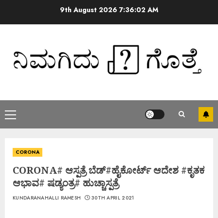
9th August 2026
7:36:03 AM
CORONA
CORONA# ಆಸ್ಪತ್ರೆ ಬೆಡ್#ಹೈಕೋರ್ಟ್ ಆದೇಶ #ಕೃತಕ
ಆಭಾವ# ಷಡ್ಯಂತ್ರ# ಹುಚ್ಚಾಸ್ಪತ್ರೆ
KUNDARANAHALLI RAMESH
30TH APRIL 2021