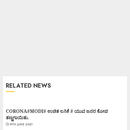
RELATED NEWS
CORONA#MODI# ಉಚಿತ ಲಸಿಕೆ # ಯುವ ಜನರ ಕೋಪ
ತಣ್ಣಗಾಯಿತು.
9TH JUNE 2021