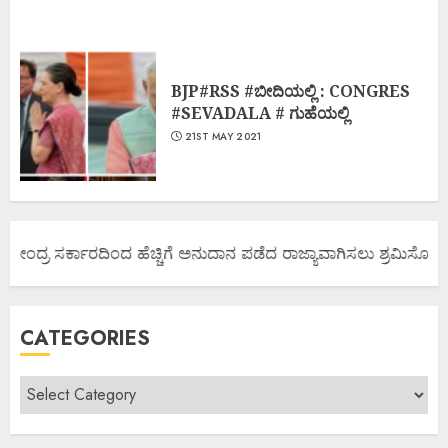
BJP#RSS #ಬೀದಿಯಲ್ಲಿ : CONGRES
#SEVADALA # ಗುಹೆಯಲ್ಲಿ
21ST MAY 2021
ಕೇಂದ್ರ ಸರ್ಕಾರದಿಂದ ಹೆಚ್ಚಿಗೆ ಅನುದಾನ ಪಡೆದ ರಾಜ್ಯಾವಾಗಿಸಲು ಶ್ರಮಿಸೋಣ ಬನ
CATEGORIES