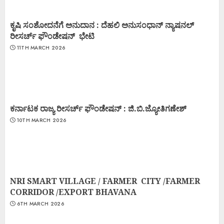
ಕೃಷಿ ಸಂಶೋದನೆಗೆ ಅನುದಾನ : ದೆಹಲಿ ಅನುಸಂಧಾನ್ ನ್ಯಾಷನಲ್
ರೀಸರ್ಚ್ ಫೌಂಡೇಷನ್ ಭೇಟಿ
11TH MARCH 2026
ಕರ್ನಾಟಕ ರಾಜ್ಯ ರೀಸರ್ಚ್ ಫೌಂಡೇಷನ್ : ಜಿ.ಬಿ.ಜ್ಯೋತಿಗಣೇಶ್
10TH MARCH 2026
NRI SMART VILLAGE / FARMER CITY /FARMER
CORRIDOR /EXPORT BHAVANA
6TH MARCH 2026