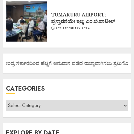
TUMAKURU AIRPORT;
ಪ್ರಸ್ತಾವನೆಯೇ ಇಲ್ಲ: ಎಂ.ಬಿ.ಪಾಟೀಲ್
28TH FEBRUARY 2024
ಕೇಂದ್ರ ಸರ್ಕಾರದಿಂದ ಹೆಚ್ಚಿಗೆ ಅನುದಾನ ಪಡೆದ ರಾಜ್ಯಾವಾಗಿಸಲು ಶ್ರಮಿಸೋಣ ಬನ್
CATEGORIES
EXPLORE BY DATE