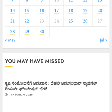
14
15
16
17
18
19
20
21
22
23
24
25
26
27
28
29
30
« May
Jul »
YOU MAY HAVE MISSED
ಕೃಷಿ ಸಂಶೋದನೆಗೆ ಅನುದಾನ : ದೆಹಲಿ ಅನುಸಂಧಾನ್ ನ್ಯಾಷನಲ್
ರೀಸರ್ಚ್ ಫೌಂಡೇಷನ್ ಭೇಟಿ
11TH MARCH 2026