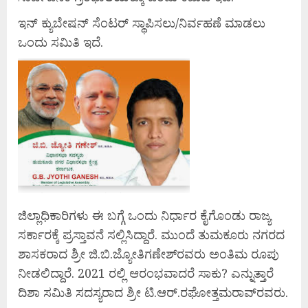
ಇನ್ ಕ್ಯುಬೇಷನ್ ಸೆಂಟರ್ ಸ್ಥಾಪಿಸಲು/ನಿರ್ವಹಣೆ ಮಾಡಲು
ಒಂದು ಸಮಿತಿ ಇದೆ.
ಜಿಲ್ಲಾಧಿಕಾರಿಗಳು ಈ ಬಗ್ಗೆ ಒಂದು ನಿರ್ಧಾರ ಕೈಗೊಂಡು ರಾಜ್ಯ
ಸರ್ಕಾರಕ್ಕೆ ಪ್ರಸ್ತಾವನೆ ಸಲ್ಲಿಸಿದ್ದಾರೆ. ಮುಂದೆ ತುಮಕೂರು ನಗರದ
ಶಾಸಕರಾದ ಶ್ರೀ ಜಿ.ಬಿ.ಜ್ಯೋತಿಗಣೇಶ್‍ರವರು ಅಂತಿಮ ರೂಪು
ನೀಡಲಿದ್ದಾರೆ. 2021 ರಲ್ಲಿ ಆರಂಭವಾದರೆ ಸಾಕು? ಎನ್ನುತ್ತಾರೆ
ದಿಶಾ ಸಮಿತಿ ಸದಸ್ಯರಾದ ಶ್ರೀ ಟಿ.ಆರ್.ರಘೋತ್ತಮರಾವ್‍ರವರು.