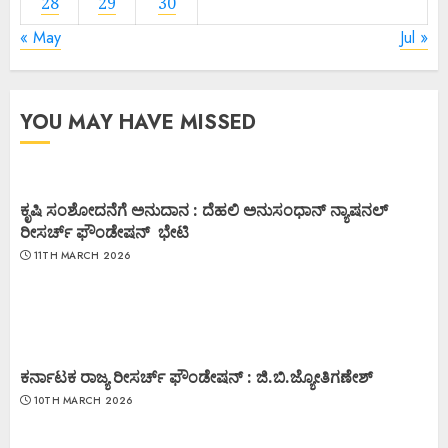
28
29
30
« May
Jul »
YOU MAY HAVE MISSED
ಕೃಷಿ ಸಂಶೋದನೆಗೆ ಅನುದಾನ : ದೆಹಲಿ ಅನುಸಂಧಾನ್ ನ್ಯಾಷನಲ್
ರೀಸರ್ಚ್ ಫೌಂಡೇಷನ್ ಭೇಟಿ
11TH MARCH 2026
ಕರ್ನಾಟಕ ರಾಜ್ಯ ರೀಸರ್ಚ್ ಫೌಂಡೇಷನ್ : ಜಿ.ಬಿ.ಜ್ಯೋತಿಗಣೇಶ್
10TH MARCH 2026