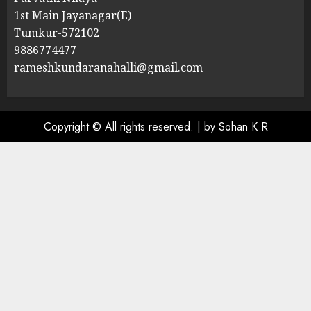
1st Main Jayanagar(E)
Tumkur-572102
9886774477
rameshkundaranahalli@gmail.com
Copyright © All rights reserved.
|
by Sohan K R