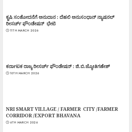
ಕೃಷಿ ಸಂಶೋದನೆಗೆ ಅನುದಾನ : ದೆಹಲಿ ಅನುಸಂಧಾನ್ ನ್ಯಾಷನಲ್
ರೀಸರ್ಚ್ ಫೌಂಡೇಷನ್ ಭೇಟಿ
11TH MARCH 2026
ಕರ್ನಾಟಕ ರಾಜ್ಯ ರೀಸರ್ಚ್ ಫೌಂಡೇಷನ್ : ಜಿ.ಬಿ.ಜ್ಯೋತಿಗಣೇಶ್
10TH MARCH 2026
NRI SMART VILLAGE / FARMER CITY /FARMER
CORRIDOR /EXPORT BHAVANA
6TH MARCH 2026