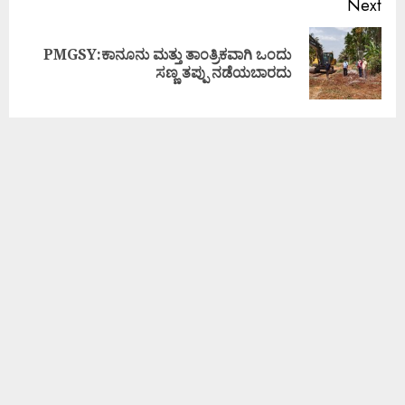
Next
PMGSY:ಕಾನೂನು ಮತ್ತು ತಾಂತ್ರಿಕವಾಗಿ ಒಂದು
ಸಣ್ಣ ತಪ್ಪು ನಡೆಯಬಾರದು