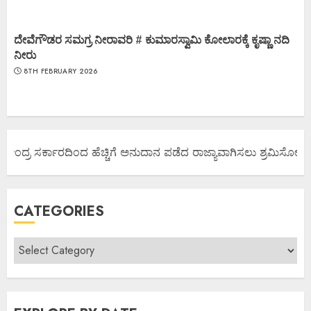
ದೇವೆಗೌಡರ ಸಮಗ್ರ ನೀರಾವರಿ # ಕುಮಾರಸ್ವಾಮಿ ಕೋಲಾರಕ್ಕೆ ಕೃಷ್ಣಾ ನದಿ
ನೀರು
8TH FEBRUARY 2026
ೇಂದ್ರ ಸರ್ಕಾರದಿಂದ ಹೆಚ್ಚಿಗೆ ಅನುದಾನ ಪಡೆದ ರಾಜ್ಯಾವಾಗಿಸಲು ಶ್ರಮಿಸೋಣ ಬನ್
CATEGORIES