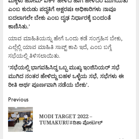
ಮಕ್ಕಳು
ಹೋಮ್
ವರ್ಕ್
ಹೇಳಿದ
ಹಾಗೆ
ಹೇಳಿದರೆ
ಮುಗಿಯಿತು
ಎಂಬ
ಕುರುಡು
ಪದ್ಧತಿಗೆ
ಅಕ್ಷರಷಃ
ಅಧಿಕಾರಿಗಳು
ನಾವೂ
ಬದಲಾಗಲೇ
ಬೇಕು
ಎಂಬ
ದೃಢ
ನಿರ್ಧಾರಕ್ಕೆ
ಬಂದಂತೆ
ಕಾಣಿಸಿತು.’
ಯಾವ ಮಾಹಿತಿಯನ್ನು ಹೇಗೆ ಒಂದು ಕಡೆ ಸಂಗ್ರಹಿಸ ಬೇಕು,
ಎಲ್ಲೆಲ್ಲಿ ಯಾವ ಮಾಹಿತಿ ಸಾಪ್ಟ್ ಕಾಪಿ ಇದೆ, ಎಂಬ ಬಗ್ಗೆ
ಸಭೆಯಲ್ಲಿ ತಿಳಿಸಲಾಯಿತು.
‘ಸಭೆಯಲ್ಲಿ
ಭಾಗವಹಿಸಿದ್ದ
ಒಬ್ಬ
ಮುಖ್ಯ
ಇಂಜಿನಿಯರ್
ಸಭೆ
ಮುಗಿದ
ನಂತರ
ಹೇಳಿದ್ದು
ಬಹಳ
ಒಳ್ಳೆಯ
ಸಭೆ,
ಸಭೆಗಳು
ಈ
ರೀತಿ
ಅರ್ಥ
ಪೂರ್ಣವಾಗಿ
ನಡೆಯ
ಬೇಕು’.
Previous
MODI TARGET 2022 –
TUMAKURU#ದಿಶಾ ಪೋರ್ಟಲ್