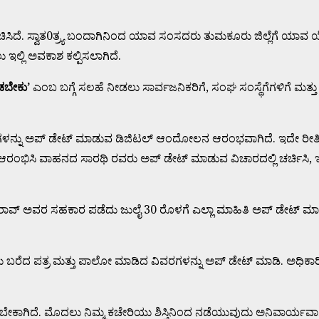
ಿಸಿದೆ. ಸ್ವಾತ0ತ್ರ್ಯ ಬಂದಾಗಿನಿಂದ ಯಾವ ಸಂಸದರು ತುಮಕೂರು ಜಿಲ್ಲೆಗೆ ಯಾವ 
ಇಲ್ಲಿ ಅವಕಾಶ ಕಲ್ಪಿಸಲಾಗಿದೆ.
ಬೇಕು’
ಎಂಬ ಬಗ್ಗೆ ಸಲಹೆ ನೀಡಲು ಸಾರ್ವಜನಿಕರಿಗೆ, ಸಂಘ ಸಂಸ್ಥೆಗೆಗಳಿಗೆ ಮತ
ತಿಗಳನ್ನು ಅಪ್ ಡೇಟ್ ಮಾಡುವ ಡಿಜಿಟಲ್ ಆಂದೋಲನ ಆರಂಭವಾಗಿದೆ. ಇದೇ ರೀ
ಂಭಿಸಿ ವಾಹನದ ಸಾರಥಿ ರವರು ಅಪ್ ಡೇಟ್ ಮಾಡುವ ವಿಚಾರದಲ್ಲಿ ಚರ್ಚಿಸಿ, ಇರ
ತ್ತಮರಾವ್ ಅವರ ಸಹಕಾರ ಪಡೆದು ಜುಲೈ 30 ರೊಳಗೆ ಎಲ್ಲಾ ಮಾಹಿತಿ ಅಪ್ ಡೇಟ
ಂಸದರು ಬರೆದ ಪತ್ರ ಮತ್ತು ಪಾಲೋ ಮಾಡಿದ ವಿವರಗಳನ್ನು ಅಪ್ ಡೇಟ್ ಮಾಡಿ. 
ೆ. ಮೊದಲು ನಿಮ್ಮ ಕಚೇರಿಯು ಶಿಸ್ತಿನಿಂದ ನಡೆಯುವುದು ಅನಿವಾರ್ಯವಾಗಿದೆ. ಈ