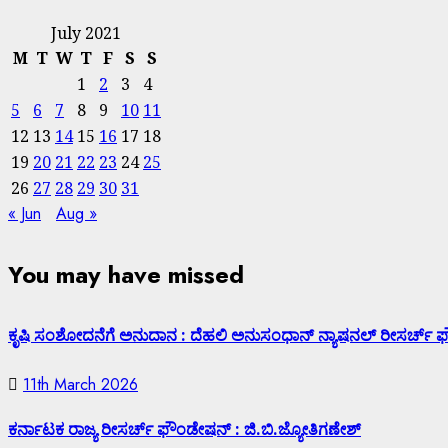
July 2021
M
T
W
T
F
S
S
1
2
3
4
5
6
7
8
9
10
11
12
13
14
15
16
17
18
19
20
21
22
23
24
25
26
27
28
29
30
31
« Jun
Aug »
You may have missed
ಕೃಷಿ ಸಂಶೋದನೆಗೆ ಅನುದಾನ : ದೆಹಲಿ ಅನುಸಂಧಾನ್ ನ್ಯಾಷನಲ್ ರೀಸರ್ಚ್
11th March 2026
ಕರ್ನಾಟಕ ರಾಜ್ಯ ರೀಸರ್ಚ್ ಫೌಂಡೇಷನ್ : ಜಿ.ಬಿ.ಜ್ಯೋತಿಗಣೇಶ್