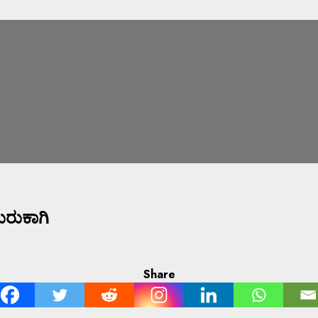
ುಕಾಗಿ
Share