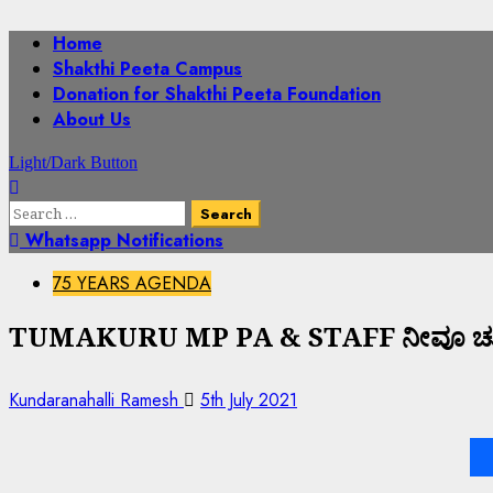
Home
Shakthi Peeta Campus
Donation for Shakthi Peeta Foundation
About Us
Light/Dark Button
Whatsapp Notifications
75 YEARS AGENDA
TUMAKURU MP PA & STAFF ನೀವೂ ಚುರ
Kundaranahalli Ramesh
5th July 2021