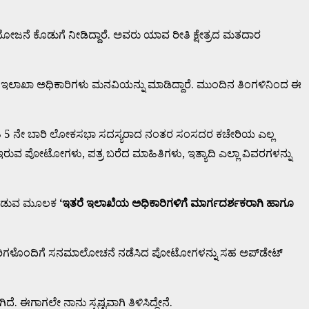
ಯೋಜನೆ ಕೊಡುಗೆ ನೀಡಿದ್ದಾರೆ. ಅವರು ಯಾವ ರೀತಿ ಕ್ಷೇತ್ರದ ಮತದಾರ
್ತು ಇಲಾಖಾ ಅಧಿಕಾರಿಗಳು ಮನವಿಯನ್ನು ಮಾಡಿದ್ದಾರೆ. ಮುಂದಿನ ತಿಂಗಳಿನಿಂದ ಈ
ತಿ 5 ನೇ ಬಾರಿ ಲೋಕಸಭಾ ಸದಸ್ಯರಾದ ನಂತರ ಸಂಸದರ ಕಚೇರಿಯ ಎಲ್ಲ
ುವ ಪೋಟೋಗಳು, ಪತ್ರ ಬರೆದ ಮಾಹಿತಿಗಳು, ಇತ್ಯಾದಿ ಎಲ್ಲಾ ವಿವರಗಳನ್ನು
್ ಮಾಡುವ ಮೂಲಕ
‘
ಇತರೆ
ಇಲಾಖೆಯ
ಅಧಿಕಾರಿಗಳಿಗೆ
ಮಾರ್ಗದರ್ಶಕರಾಗಿ
ಹಾಗೂ
ಅಧಿಕಾರಿಗಳೊಂದಿಗೆ ಸನಮಾಲೋಚನೆ ನಡೆಸಿದ ಪೋಟೋಗಳನ್ನು ಸಹ ಅಪ್‍ಡೇಟ್
ಗಾಗಲೇ ನಾನು ಸ್ಪಷ್ಟವಾಗಿ ತಿಳಿಸಿದ್ದೇನೆ.