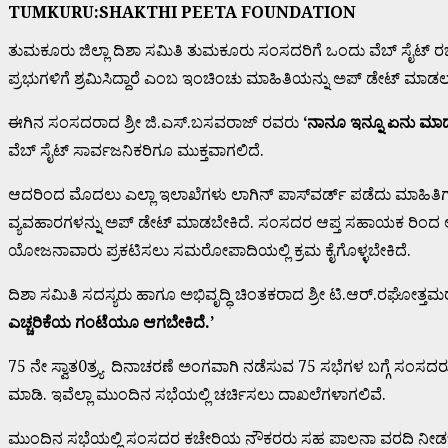
TUMKURU:SHAKTHI PEETA FOUNDATION
ತುಮಕೂರು ಜಿಲ್ಲಾ ದಿಶಾ ಸಮಿತಿ ತುಮಕೂರು ಸಂಸದರಿಗೆ ಒಂದು ವೆಬ್ ಸೈಟ್ ರಚ
ಪ್ರಭುಗಳಿಗೆ ಶ್ರಮಿಸಿದ್ದಾರೆ ಎಂಬ ಇಂಚಿಂಚು ಮಾಹಿತಿಯನ್ನು ಅಪ್ ಡೇಟ್ ಮಾಡಲು 
ಈಗಿನ ಸಂಸದರಾದ ಶ್ರೀ ಜಿ.ಎಸ್.ಬಸವರಾಜ್ ರವರು
‘
ನಾನೂ
ಇನ್ನೂ
ಏನು
ಮಾಡ
ವೆಬ್ ಸೈಟ್ ಸಾರ್ವಜನಿಕರಿಗೂ ಮುಕ್ತವಾಗಲಿದೆ.
ಆದರಿಂದ ಮೊದಲು ಎಲ್ಲಾ ಇಲಾಖೆಗಳು ಲಾಗಿನ್ ಪಾಸ್‍ವರ್ಡ್ ಪಡೆದು ಮಾಹಿ
ವ್ಯವಹಾರಗಳನ್ನು ಅಪ್ ಡೇಟ್ ಮಾಡಬೇಕಿದೆ. ಸಂಸದರ ಆಪ್ತ ಸಹಾಯಕ ರಿಂದ ಆರ
ಯೋಜನಾವಾರು ಪ್ರಕಟಿಸಲು ಸಮರೋಪಾದಿಯಲ್ಲಿ ಕ್ರಮ ಕೈಗೊಳ್ಳಬೇಕಿದೆ.
ದಿಶಾ ಸಮಿತಿ ಸದಸ್ಯರು ಹಾಗೂ ಅಭಿವೃದ್ಧಿ ಚಿಂತಕರಾದ ಶ್ರೀ ಟಿ.ಆರ್.ರಘೋ
ಎಚ್ಚರಿಕೆಯ
ಗಂಟೆಯೂ
ಆಗಬೇಕಿದೆ.’
75 ನೇ ಸ್ವಾತ0ತ್ರ್ಯ ದಿನಾಚರಣೆ ಅಂಗವಾಗಿ ನಡೆಸುವ 75 ಸಭೆಗಳ ಬಗ್ಗೆ ಸ
ಮಾಡಿ. ಇವೆಲ್ಲಾ ಮುಂದಿನ ಸಭೆಯಲ್ಲಿ ಚರ್ಚಿಸಲು ದಾಖಲೆಗಳಾಗಲಿವೆ.
ಮುಂದಿನ ಸಭೆಯಲ್ಲಿ ಸಂಸದರ ಕಚೇರಿಯ ನೌಕರರು ಸಹ ಪಾಲನಾ ವರದಿ ನೀಡಬೇಕಾಗಿದ