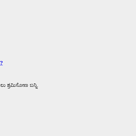
ೆ?
ಸಲು ಶ್ರಮಿಸೋಣ ಬನ್ನಿ.