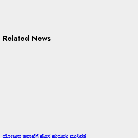
Related News
ಯೋಜನಾ ಇಲಾಖೆಗೆ ಹೊಸ ಹುರುಪು: ಮುನಿರತ್ನ