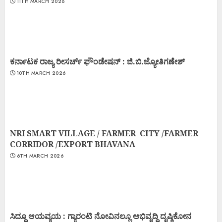
11TH MARCH 2026
ಕರ್ನಾಟಕ ರಾಜ್ಯ ರೀಸರ್ಚ್ ಫೌಂಡೇಷನ್ : ಜಿ.ಬಿ.ಜ್ಯೋತಿಗಣೇಶ್
10TH MARCH 2026
NRI SMART VILLAGE / FARMER CITY /FARMER
CORRIDOR /EXPORT BHAVANA
6TH MARCH 2026
ಸಿದ್ದೂ ಆಯವ್ಯಯ : ಗ್ಯಾರಂಟಿ ನೋವಿನಲ್ಲೂ ಅಭಿವೃದ್ಧಿ ದೃಷ್ಠಿಕೋನ