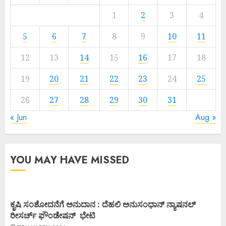
1
2
3
4
5
6
7
8
9
10
11
12
13
14
15
16
17
18
19
20
21
22
23
24
25
26
27
28
29
30
31
« Jun
Aug »
YOU MAY HAVE MISSED
ಕೃಷಿ ಸಂಶೋದನೆಗೆ ಅನುದಾನ : ದೆಹಲಿ ಅನುಸಂಧಾನ್ ನ್ಯಾಷನಲ್
ರೀಸರ್ಚ್ ಫೌಂಡೇಷನ್ ಭೇಟಿ