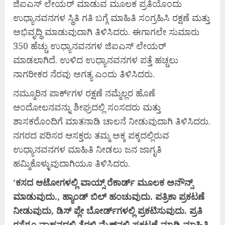
ಜಿಐಎಸ್ ಲೇಯರ್ ಮಾಡುವ ಮೂಲಕ ಪ್ರತಿಯೊಂದು
ಉಧ್ಯಾನವನಗಳ ಸ್ಥಿತಿ ಗತಿ ಬಗ್ಗೆ ಮಾಹಿತಿ ಸಂಗ್ರಹಿಸಿ ರಕ್ಷಣೆ ಮತ್ತು
ಅಭಿವೃದ್ಧಿ ಮಾಡುವುದಾಗಿ ತಿಳಿಸಿದರು. ಈಗಾಗಲೇ ಸುಮಾರು
350 ಹೆಚ್ಚು ಉಧ್ಯಾನವನಗಳ ಜಿಐಎಸ್ ಲೇಯರ್
ಮಾಡಲಾಗಿದೆ. ಉಳಿದ ಉಧ್ಯಾನವನಗಳ ಪತ್ತೆ ಹಚ್ಚಲು
ನಾಗರೀಕರ ನೆರವು ಅಗತ್ಯ ಎಂದು ತಿಳಿಸಿದರು.
ನಮ್ಮೂರಿನ ಪಾರ್ಕ್‍ಗಳ ರಕ್ಷಣೆ ನಮ್ಮೆಲ್ಲರ ಹೊಣೆ
ಆಂದೋಲನವನ್ನು ಶೀಘ್ರದಲ್ಲಿ ಸಂಸದರು ಮತ್ತು
ಶಾಸಕರೊಂದಿಗೆ ಮಾತನಾಡಿ ಚಾಲನೆ ನೀಡುವುದಾಗಿ ತಿಳಿಸಿದರು.
ನಗರದ ಪರಿಸರ ಆಸಕ್ತರು ತಮ್ಮ ಅಕ್ಕ ಪಕ್ಕದಲ್ಲಿರುವ
ಉಧ್ಯಾನವನಗಳ ಮಾಹಿತಿ ನೀಡಲು ಜನ ಜಾಗೃತಿ
ಹಮ್ಮಿಕೊಳ್ಳುವುದಾಗಿಯೂ ತಿಳಿಸಿದರು.
‘
ಕಸದ
ಆಟೋಗಳಲ್ಲಿ
ವಾಯ್ಸ್
ರೆಕಾರ್ಡ್
ಮೂಲಕ
ಅನೌನ್ಸ್
ಮಾಡುವುದು.,
ಹ್ಯಾಂಡ್
ಬಿಲ್
ಹಂಚುವುದು.
ಪತ್ರಿಕಾ
ಪ್ರಕಟಣೆ
ನೀಡುವುದು,
ಡಿಸ್
ಪ್ಲೇ
ಬೋರ್ಡ್‍
ಗಳಲ್ಲಿ
ಪ್ರಕಟಿಸುವುದು.
ಪ್ರತಿ
ರಸ್ತೆಗೂ
ವಾಹನದಲ್ಲಿ
ತೆರಳಿ
ಮೈಕ್‍
ನಲ್ಲಿ
ಪ್ರಕಟಣೆ
ಮಾಡಿ
ಮಾಹಿತಿ