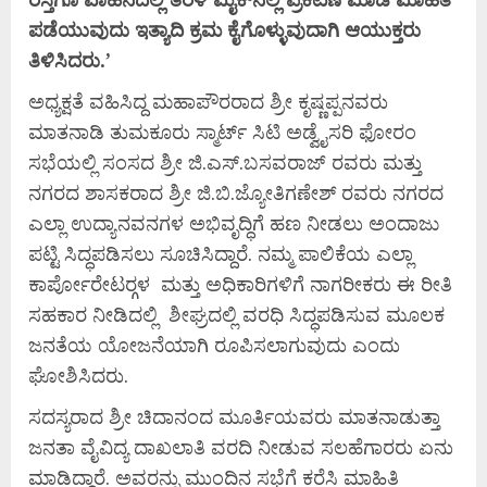
ಪಡೆಯುವುದು
ಇತ್ಯಾದಿ
ಕ್ರಮ
ಕೈಗೊಳ್ಳುವುದಾಗಿ
ಆಯುಕ್ತರು
ತಿಳಿಸಿದರು.’
ಅಧ್ಯಕ್ಷತೆ ವಹಿಸಿದ್ದ ಮಹಾಪೌರರಾದ ಶ್ರೀ ಕೃಷ್ಣಪ್ಪನವರು
ಮಾತನಾಡಿ ತುಮಕೂರು ಸ್ಮಾರ್ಟ್ ಸಿಟಿ ಅಡ್ವೈಸರಿ ಫೋರಂ
ಸಭೆಯಲ್ಲಿ ಸಂಸದ ಶ್ರೀ ಜಿ.ಎಸ್.ಬಸವರಾಜ್ ರವರು ಮತ್ತು
ನಗರದ ಶಾಸಕರಾದ ಶ್ರೀ ಜಿ.ಬಿ.ಜ್ಯೋತಿಗಣೇಶ್ ರವರು ನಗರದ
ಎಲ್ಲಾ ಉದ್ಯಾನವನಗಳ ಅಭಿವೃದ್ಧಿಗೆ ಹಣ ನೀಡಲು ಅಂದಾಜು
ಪಟ್ಟಿ ಸಿದ್ಧಪಡಿಸಲು ಸೂಚಿಸಿದ್ದಾರೆ. ನಮ್ಮ ಪಾಲಿಕೆಯ ಎಲ್ಲಾ
ಕಾರ್ಪೋರೇಟರ್‍ಗಳ ಮತ್ತು ಅಧಿಕಾರಿಗಳಿಗೆ ನಾಗರೀಕರು ಈ ರೀತಿ
ಸಹಕಾರ ನೀಡಿದಲ್ಲಿ ಶೀಘ್ರದಲ್ಲಿ ವರಧಿ ಸಿದ್ಧಪಡಿಸುವ ಮೂಲಕ
ಜನತೆಯ ಯೋಜನೆಯಾಗಿ ರೂಪಿಸಲಾಗುವುದು ಎಂದು
ಘೋಶಿಸಿದರು.
ಸದಸ್ಯರಾದ ಶ್ರೀ ಚಿದಾನಂದ ಮೂರ್ತಿಯವರು ಮಾತನಾಡುತ್ತಾ
ಜನತಾ ವೈವಿದ್ಯ ದಾಖಲಾತಿ ವರದಿ ನೀಡುವ ಸಲಹೆಗಾರರು ಏನು
ಮಾಡಿದ್ದಾರೆ. ಅವರನ್ನು ಮುಂದಿನ ಸಭೆಗೆ ಕರೆಸಿ ಮಾಹಿತಿ