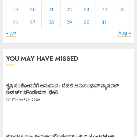
19
20
21
22
23
24
25
26
27
28
29
30
31
« Jun
Aug »
YOU MAY HAVE MISSED
ಕೃಷಿ ಸಂಶೋದನೆಗೆ ಅನುದಾನ : ದೆಹಲಿ ಅನುಸಂಧಾನ್ ನ್ಯಾಷನಲ್
ರೀಸರ್ಚ್ ಫೌಂಡೇಷನ್ ಭೇಟಿ
11TH MARCH 2026
ಕರ್ನಾಟಕ ರಾಜ್ಯ ರೀಸರ್ಚ್ ಫೌಂಡೇಷನ್ : ಜಿ.ಬಿ.ಜ್ಯೋತಿಗಣೇಶ್