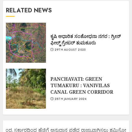
RELATED NEWS
ಕೃಷಿ ಆಧಾರಿತ ಸಂಶೋಧನಾ ನಗರ : ಗ್ರೀನ್
ಫೀಲ್ಡ್ ಗ್ರೇಟರ್ ತುಮಕೂರು
29TH AUGUST 2025
PANCHAVATI: GREEN
TUMAKURU : VANIVILAS
CANAL GREEN CORRIDOR
28TH JANUARY 2024
ೇಂದ್ರ ಸರ್ಕಾರದಿಂದ ಹೆಚ್ಚಿಗೆ ಅನುದಾನ ಪಡೆದ ರಾಜ್ಯಾವಾಗಿಸಲು ಶ್ರಮಿಸೋಣ ಬನ್ನ