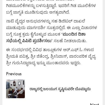
ಗಿಡಮೂಲಿಕೆಗಳನ್ನು ಬಳಸುತ್ತಿದ್ದಾರೆ. ಇವರಿಗೆ ಗಿಡ ಮೂಲಿಕೆಗಳ
ಬಗ್ಗೆ ಜಾಗೃತಿ ಮೂಡಿಸುವುದು ಅಗತ್ಯವಾಗಿದೆ.
ನಾಟಿ ವೈಧ್ಯರ ಅನುಭವಗಳನ್ನು ಸಹ ಡಿಜಿಟಲ್ ದಾಖಲೆ
ಮಾಡುವುದು ಮಾರ್ಗದರ್ಶಿ ಸೂತ್ರದಲ್ಲಿದೆ. ಈ ಎಲ್ಲಾ ವಿಚಾರಗಳ
ಬಗ್ಗೆ ಸೂಕ್ತ ಕ್ರಮ ಕೈಗೊಳ್ಳುವ ಮೂಲಕ
‘
ಮುಂದಿನ
ದಿಶಾ
ಸಭೆಯಲ್ಲಿ
ಪಿಪಿಟಿ
ಪ್ರದರ್ಶಿಸಲು’
ಸಲಹೆ ನೀಡಲಾಯಿತು.
ಈ ಸಂದರ್ಭದಲ್ಲಿ ವಿವಿಧ ತಾಲ್ಲೂಕುಗಳ ಆರ್.ಎಫ್.ಓ ಗಳಾದ
ಶ್ರೀಮತಿ ಪವಿತ್ರ, ಶ್ರೀ ಜಿತೆಂದ್ರ, ಶ್ರೀನಿವಾಸ್, ಪಾರಂಪರಿಕ ವೈಧ್ಯ
ಶ್ರೀ ಗುರುಸಿದ್ಧಾರಾಧ್ಯ ಇನ್ನೂ ಮುಂತಾದವರು ಇದ್ದರು.
Previous
ರಾಜ್ಯದಲ್ಲಿ ಜಲಯುಗ ಸೃಷ್ಠಿಸುವರೇ ಬೊಮ್ಮಾಯಿ