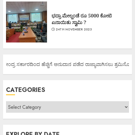
ಭದ್ರಾ ಮೇಲ್ದಂಡೆ ರೂ 5000 ಕೋಟಿ
ಏನಾಯಿತು ಸ್ವಾಮಿ ?
24TH NOVEMBER 2023
ಕೇಂದ್ರ ಸರ್ಕಾರದಿಂದ ಹೆಚ್ಚಿಗೆ ಅನುದಾನ ಪಡೆದ ರಾಜ್ಯಾವಾಗಿಸಲು ಶ್ರಮಿಸೋಣ ಬನ್
CATEGORIES
EXPLORE BY DATE