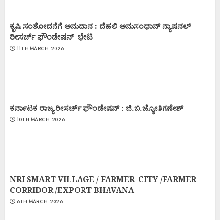
ಕೃಷಿ ಸಂಶೋದನೆಗೆ ಅನುದಾನ : ದೆಹಲಿ ಅನುಸಂಧಾನ್ ನ್ಯಾಷನಲ್
ರೀಸರ್ಚ್ ಫೌಂಡೇಷನ್ ಭೇಟಿ
11TH MARCH 2026
ಕರ್ನಾಟಕ ರಾಜ್ಯ ರೀಸರ್ಚ್ ಫೌಂಡೇಷನ್ : ಜಿ.ಬಿ.ಜ್ಯೋತಿಗಣೇಶ್
10TH MARCH 2026
NRI SMART VILLAGE / FARMER CITY /FARMER
CORRIDOR /EXPORT BHAVANA
6TH MARCH 2026