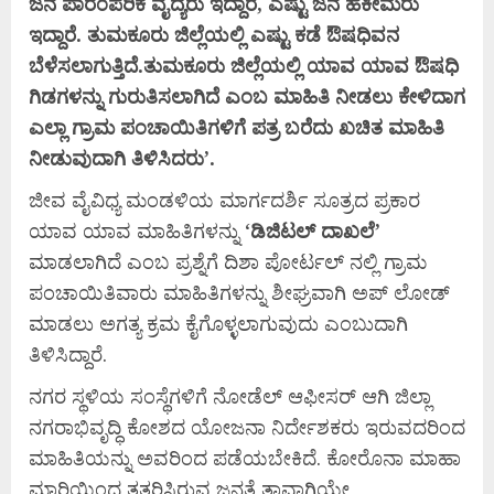
ಜನ
ಪಾರಂಪರಿಕ
ವೈದ್ಯರು
ಇದ್ದಾರೆ,
ಎಷ್ಟು
ಜನ
ಹಕೀಮರು
ಇದ್ದಾರೆ.
ತುಮಕೂರು
ಜಿಲ್ಲೆಯಲ್ಲಿ
ಎಷ್ಟು
ಕಡೆ
ಔಷಧಿವನ
ಬೆಳೆಸಲಾಗುತ್ತಿದೆ.
ತುಮಕೂರು
ಜಿಲ್ಲೆಯಲ್ಲಿ
ಯಾವ
ಯಾವ
ಔಷಧಿ
ಗಿಡಗಳನ್ನು
ಗುರುತಿಸಲಾಗಿದೆ
ಎಂಬ
ಮಾಹಿತಿ
ನೀಡಲು
ಕೇಳಿದಾಗ
ಎಲ್ಲಾ
ಗ್ರಾಮ
ಪಂಚಾಯಿತಿಗಳಿಗೆ
ಪತ್ರ
ಬರೆದು
ಖಚಿತ
ಮಾಹಿತಿ
ನೀಡುವುದಾಗಿ
ತಿಳಿಸಿದರು’.
ಜೀವ ವೈವಿಧ್ಯ ಮಂಡಳಿಯ ಮಾರ್ಗದರ್ಶಿ ಸೂತ್ರದ ಪ್ರಕಾರ
ಯಾವ ಯಾವ ಮಾಹಿತಿಗಳನ್ನು ‘
ಡಿಜಿಟಲ್
ದಾಖಲೆ’
ಮಾಡಲಾಗಿದೆ ಎಂಬ ಪ್ರಶ್ನೆಗೆ ದಿಶಾ ಪೋರ್ಟಲ್ ನಲ್ಲಿ ಗ್ರಾಮ
ಪಂಚಾಯಿತಿವಾರು ಮಾಹಿತಿಗಳನ್ನು ಶೀಘ್ರವಾಗಿ ಅಪ್ ಲೋಡ್
ಮಾಡಲು ಅಗತ್ಯ ಕ್ರಮ ಕೈಗೊಳ್ಳಲಾಗುವುದು ಎಂಬುದಾಗಿ
ತಿಳಿಸಿದ್ದಾರೆ.
ನಗರ ಸ್ಥಳಿಯ ಸಂಸ್ಥೆಗಳಿಗೆ ನೋಡೆಲ್ ಆಫೀಸರ್ ಆಗಿ ಜಿಲ್ಲಾ
ನಗರಾಭಿವೃದ್ಧಿ ಕೋಶದ ಯೋಜನಾ ನಿರ್ದೇಶಕರು ಇರುವದರಿಂದ
ಮಾಹಿತಿಯನ್ನು ಅವರಿಂದ ಪಡೆಯಬೇಕಿದೆ. ಕೋರೊನಾ ಮಾಹಾ
ಮಾರಿಯಿಂದ ತತ್ತರಿಸಿರುವ ಜನತೆ ತಾವಾಗಿಯೇ