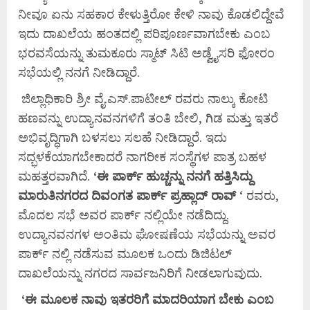
ನೀವೂ ಏನು ಸಹಕಾರ ಕೇಳುತ್ತಿರೋ ಕೇಳಿ ನಾವು ಕೊಡಲಿದ್ದೇವೆ
ಇದು ದಾಖಲೆಯ ಹಂತದಲ್ಲಿ ಪರಿಪೂರ್ಣವಾಗಬೇಕು ಎಂಬ
ಭರವಸೆಯನ್ನು ತುಮಕೂರು ಸ್ಮಾಟ್ ಸಿಟಿ ಅಡ್ವೈಸರಿ ಫೋರಂ
ಸಭೆಯಲ್ಲಿ ನನಗೆ ನೀಡಿದ್ದಾರೆ.
ಜಿಲ್ಲಾಧಿಕಾರಿ ಶ್ರೀ ವೈ.ಎಸ್.ಪಾಟೀಲ್ ರವರು ನಾಲ್ಕು ಕೋಟಿ
ಹಣವನ್ನು ಉದ್ಯಾನವನಗಳಿಗೆ ತಂತಿ ಬೇಲಿ, ಗಿಡ ಮತ್ತು ಇತರೆ
ಅಭಿವೃದ್ಧಿಗಾಗಿ ಬಳಸಲು ಸಲಹೆ ನೀಡಿದ್ದಾರೆ. ಇದು
ಸದ್ಭಳಕೆಯಾಗಬೇಕಾದರೆ ನಾಗರೀಕ ಸಂಸ್ಥೆಗಳ ಪಾತ್ರ ಬಹಳ
ಮಹತ್ತರವಾಗಿದೆ.
‘
ಈ
ಪಾರ್ಕ್
ಹುಚ್ಚನ್ನು
ನನಗೆ
ಹತ್ತಿಸಿದ್ದು
ಮಾರುತಿನಗರದ
ದಿವಂಗತ
ಪಾರ್ಕ್
ಪ್ರಹ್ಲಾದ್
ರಾವ್
‘ ರವರು,
ಮೊದಲ ಸಭೆ ಅವರ ಪಾರ್ಕ್ ನಲ್ಲಿಯೇ ನಡೆದಿದ್ದು.
ಉದ್ಯಾನವನಗಳ ಅಂತಿಮ ಘೋಷಣೆಯ ಸಭೆಯನ್ನು ಅವರ
ಪಾರ್ಕ್ ನಲ್ಲಿ ನಡೆಸುವ ಮೂಲಕ ಒಂದು ಡಿಜಿಟಲ್
ದಾಖಲೆಯನ್ನು ನಗರದ ಸಾರ್ವಜನಿರಿಗೆ ನೀಡಲಾಗುವುದು.
‘
ಈ
ಮೂಲಕ
ನಾವು
ಇತರರಿಗೆ
ಮಾದರಿಯಾಗ
ಬೇಕು
ಎಂಬ