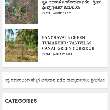
ಕೃಷಿ ಆಧಾರಿತ ಸಂಶೋಧನಾ ನಗರ : ಗ್ರೀನ್
ಫೀಲ್ಡ್ ಗ್ರೇಟರ್ ತುಮಕೂರು
29TH AUGUST 2025
PANCHAVATI: GREEN
TUMAKURU : VANIVILAS
CANAL GREEN CORRIDOR
28TH JANUARY 2024
ಂದ್ರ ಸರ್ಕಾರದಿಂದ ಹೆಚ್ಚಿಗೆ ಅನುದಾನ ಪಡೆದ ರಾಜ್ಯಾವಾಗಿಸಲು ಶ್ರಮಿಸೋಣ ಬನ್ನ
CATEGORIES