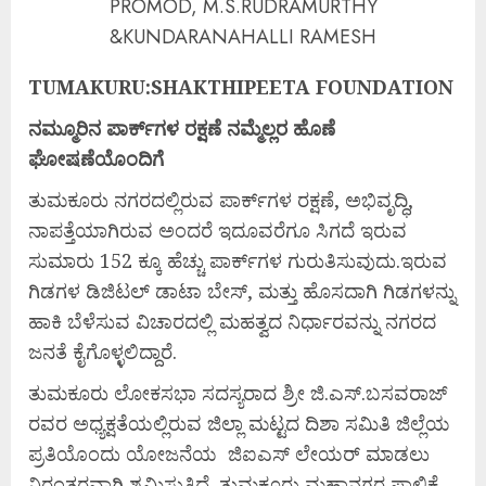
PROMOD, M.S.RUDRAMURTHY
&KUNDARANAHALLI RAMESH
TUMAKURU:SHAKTHIPEETA FOUNDATION
ನಮ್ಮೂರಿನ
ಪಾರ್ಕ್‍
ಗಳ
ರಕ್ಷಣೆ
ನಮ್ಮೆಲ್ಲರ
ಹೊಣೆ
ಘೋಷಣೆಯೊಂದಿಗೆ
ತುಮಕೂರು ನಗರದಲ್ಲಿರುವ ಪಾರ್ಕ್‍ಗಳ ರಕ್ಷಣೆ, ಅಭಿವೃದ್ಧಿ,
ನಾಪತ್ತೆಯಾಗಿರುವ ಅಂದರೆ ಇದೂವರೆಗೂ ಸಿಗದೆ ಇರುವ
ಸುಮಾರು 152 ಕ್ಕೂ ಹೆಚ್ಚು ಪಾರ್ಕ್‍ಗಳ ಗುರುತಿಸುವುದು.ಇರುವ
ಗಿಡಗಳ ಡಿಜಿಟಲ್ ಡಾಟಾ ಬೇಸ್, ಮತ್ತು ಹೊಸದಾಗಿ ಗಿಡಗಳನ್ನು
ಹಾಕಿ ಬೆಳೆಸುವ ವಿಚಾರದಲ್ಲಿ ಮಹತ್ವದ ನಿರ್ಧಾರವನ್ನು ನಗರದ
ಜನತೆ ಕೈಗೊಳ್ಳಲಿದ್ದಾರೆ.
ತುಮಕೂರು ಲೋಕಸಭಾ ಸದಸ್ಯರಾದ ಶ್ರೀ ಜಿ.ಎಸ್.ಬಸವರಾಜ್
ರವರ ಅಧ್ಯಕ್ಷತೆಯಲ್ಲಿರುವ ಜಿಲ್ಲಾ ಮಟ್ಟದ ದಿಶಾ ಸಮಿತಿ ಜಿಲ್ಲೆಯ
ಪ್ರತಿಯೊಂದು ಯೋಜನೆಯ ಜಿಐಎಸ್ ಲೇಯರ್ ಮಾಡಲು
ನಿರಂತರವಾಗಿ ಶ್ರಮಿಸುತ್ತಿದೆ. ತುಮಕೂರು ಮಹಾನಗರ ಪಾಲಿಕೆ