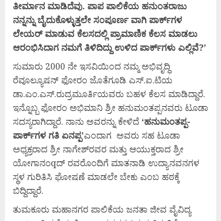
ತೀರ್ಮಾನ
ಮಾಡಿದೆವು.
ಪಾಪ
ಪಾಲಿಕೆಯ
ಹನುಂತರಾಜು
ನನ್ನನ್ನು
ಬೈದುಕೊಳ್ಳುತ್ತಲೇ
ಸಂಪೂರ್ಣ
ವಾಗಿ
ಪಾರ್ಕ್‍
ಗಳ
ಲೇಯರ್
ಮಾಡುವ
ಕೆಲಸದಲ್ಲಿ
ಪ್ರಾಮಾಣಿಕ
ಕೆಲಸ
ಮಾಡಲು
ಆರಂಭಿಸಿದಾಗ
ನಮಗೆ
ತಿಳಿದಿದ್ದು
ಉಳಿದ
ಪಾರ್ಕ್‍
ಗಳು
ಎಲ್ಲಿವೆ?’
ಸುಮಾರು 2000 ನೇ ಇಸವಿಯಿಂದ ನಮ್ಮ ಅಭಿವೃದ್ಧಿ
ರೆವೂಲ್ಯೂಷನ್ ಫೋರಂ ಜೊತೆಗೂಡಿ ಎಸ್.ಐ.ಟಿಯ
ಡಾ.ಎಂ.ಎಸ್.ರುದ್ರಮೂರ್ತಿಯವರು ಬಹಳ ಕೆಲಸ ಮಾಡಿದ್ದಾರೆ.
ಇನ್ನೊಬ್ಬ ಫೋರಂ ಅಭಿಮಾನಿ ಶ್ರೀ ಹನುಮಂತಪ್ಪನವರು ಟೂಡಾ
ಸದಸ್ಯರಾಗಿದ್ದಾರೆ. ನಾನು ಅವರನ್ನು ಕೇಳಿದೆ
‘
ಹನುಮಂತಪ್ಪ-
ಪಾರ್ಕ್‍
ಗಳ
ಗತಿ
ಏನಪ್ಪ’
ಎಂದಾಗ ಅವರು ಸಹ ಟೂಡಾ
ಅಧ್ಯಕ್ರರಾದ ಶ್ರೀ ನಾಗೇಶ್‍ರವರ ಮತ್ತು ಆಯುಕ್ತರಾದ ಶ್ರೀ
ಯೋಗಾನಂqದ್ ರವರೊಂದಿಗೆ ಮಾತನಾಡಿ ಉದ್ಯಾನವನಗಳ
ಸ್ಥಳ ಗುರಿತಿಸಿ ಘೋಷಣೆ ಮಾಡಲೇ ಬೇಕು ಎಂಬ ಹಠಕ್ಕೆ
ಬಿದ್ದಿದ್ದಾರೆ.
ತುಮಕೂರು ಮಹಾನಗರ ಪಾಲಿಕೆಯ ಜನತಾ ಜೀವ ವೈವಿದ್ಯ