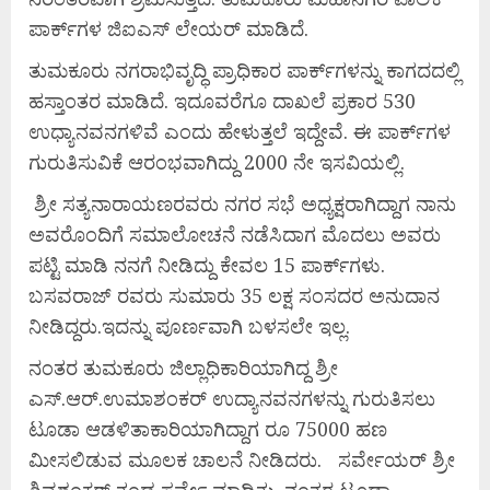
ಪಾರ್ಕ್‍ಗಳ ಜಿಐಎಸ್ ಲೇಯರ್ ಮಾಡಿದೆ.
ತುಮಕೂರು ನಗರಾಭಿವೃದ್ಧಿ ಪ್ರಾಧಿಕಾರ ಪಾರ್ಕ್‍ಗಳನ್ನು ಕಾಗದದಲ್ಲಿ
ಹಸ್ತಾಂತರ ಮಾಡಿದೆ. ಇದೂವರೆಗೂ ದಾಖಲೆ ಪ್ರಕಾರ 530
ಉಧ್ಯಾನವನಗಳಿವೆ ಎಂದು ಹೇಳುತ್ತಲೆ ಇದ್ದೇವೆ. ಈ ಪಾರ್ಕ್‍ಗಳ
ಗುರುತಿಸುವಿಕೆ ಆರಂಭವಾಗಿದ್ದು 2000 ನೇ ಇಸವಿಯಲ್ಲಿ.
ಶ್ರೀ ಸತ್ಯನಾರಾಯಣರವರು ನಗರ ಸಭೆ ಅಧ್ಯಕ್ಷರಾಗಿದ್ದಾಗ ನಾನು
ಅವರೊಂದಿಗೆ ಸಮಾಲೋಚನೆ ನಡೆಸಿದಾಗ ಮೊದಲು ಅವರು
ಪಟ್ಟಿ ಮಾಡಿ ನನಗೆ ನೀಡಿದ್ದು ಕೇವಲ 15 ಪಾರ್ಕ್‍ಗಳು.
ಬಸವರಾಜ್ ರವರು ಸುಮಾರು 35 ಲಕ್ಷ ಸಂಸದರ ಅನುದಾನ
ನೀಡಿದ್ದರು.ಇದನ್ನು ಪೂರ್ಣವಾಗಿ ಬಳಸಲೇ ಇಲ್ಲ.
ನಂತರ ತುಮಕೂರು ಜಿಲ್ಲಾಧಿಕಾರಿಯಾಗಿದ್ದ ಶ್ರೀ
ಎಸ್.ಆರ್.ಉಮಾಶಂಕರ್ ಉದ್ಯಾನವನಗಳನ್ನು ಗುರುತಿಸಲು
ಟೂಡಾ ಆಡಳಿತಾಕಾರಿಯಾಗಿದ್ದಾಗ ರೂ 75000 ಹಣ
ಮೀಸಲಿಡುವ ಮೂಲಕ ಚಾಲನೆ ನೀಡಿದರು. ಸರ್ವೇಯರ್ ಶ್ರೀ
ಶಿವಶಂಕರ್ ತಂಡ ಸರ್ವೇ ಮಾಡಿತ್ತು. ನಂತರ ಟೂಡಾ