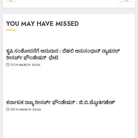
YOU MAY HAVE MISSED
ಕೃಷಿ ಸಂಶೋದನೆಗೆ ಅನುದಾನ : ದೆಹಲಿ ಅನುಸಂಧಾನ್ ನ್ಯಾಷನಲ್
ರೀಸರ್ಚ್ ಫೌಂಡೇಷನ್ ಭೇಟಿ
11TH MARCH 2026
ಕರ್ನಾಟಕ ರಾಜ್ಯ ರೀಸರ್ಚ್ ಫೌಂಡೇಷನ್ : ಜಿ.ಬಿ.ಜ್ಯೋತಿಗಣೇಶ್
10TH MARCH 2026