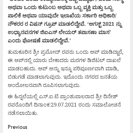
ಅಥವಾ
ಒಂದು
ಕುಟುಂಬ
ಅಥವಾ
ಒಬ್ಬ
ವ್ಯಕ್ತಿ
ಮತ್ತು
ಒಬ್ಬ
ಪಾಲಿಕೆ
ಅಥವಾ
ಯಾವುದೇ
ಇಲಾಖೆಯ
ಸರ್ಕಾರಿ
ಅಧಿಕಾರಿ/
ನೌಕರರ
ರ
ವಿಷನ್
ಗ್ರೂಪ್
ಮಾಡಲಿದ್ದೇವೆ. ‘
ಆಗಸ್ಟ್ 2021
ನ್ನು
ಉಧ್ಯಾನವನಗಳ
ಜಿಐಎಸ್
ಲೇಯರ್
ತಪಾಸಣಾ
ಮಾಸ’
ಎಂದು
ಘೋಷಣೆ
ಮಾಡಲಿದ್ದೇವೆ.’
ತುಮಕೂರಿನ ಶ್ರೀ ಪ್ರಮೋದ್ ರವರು ಒಂದು ಆಪ್ ಮಾಡಿದ್ದಾರೆ,
ಈ ಆಪ್‍ನಲ್ಲಿ ಯಾರು ಬೇಕಾದರು ಮರಗಳ ಡಿಜಿಟಲ್ ದಾಖಲೆ
ಮಾಡಬಹುದು. ಆಪ್ ಅನ್ನು ಇನ್ನೂ ಪರಿಪೂರ್ಣವಾಗಿ ಮಾಡಿ,
ಬಿಡುಗಡೆ ಮಾಡಲಾಗುವುದು. ಇದೊಂದು ನಗರದ ಜನತೆಯ
ಆಂದೋಲನವಾಗಿ ರೂಪಿಸಲಾಗುವುದು.
ಈ ಹಿನ್ನಲೆಯಲ್ಲಿ ಎಸ್.ಐ.ಟಿ ಪ್ರಾಂಶುಪಾಲರಾದ ಶ್ರೀ ದಿನೇಶ್
ರವರೊಂದಿಗೆ ದಿನಾಂಕ:29.07.2021 ರಂದು ಸಮಾಲೋಚನೆ
ನಡೆಸಲಾಯಿತು.
Previous