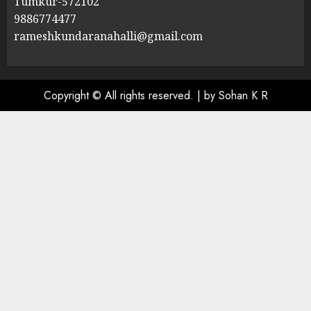
Tumkur-572102
9886774477
rameshkundaranahalli@gmail.com
Copyright © All rights reserved.
|
by Sohan K R