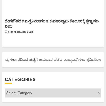
ದೇವೆಗೌಡರ ಸಮಗ್ರ ನೀರಾವರಿ # ಕುಮಾರಸ್ವಾಮಿ ಕೋಲಾರಕ್ಕೆ ಕೃಷ್ಣಾ ನದಿ
ನೀರು
8TH FEBRUARY 2026
ದ್ರ ಸರ್ಕಾರದಿಂದ ಹೆಚ್ಚಿಗೆ ಅನುದಾನ ಪಡೆದ ರಾಜ್ಯಾವಾಗಿಸಲು ಶ್ರಮಿಸೋಣ ಬನ್ನಿ.
CATEGORIES