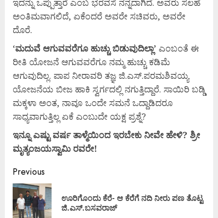
ಇದನ್ನು ಒಪ್ಪುತ್ತಾರೆ ಎಂಬ ಭರವಸೆ ನನ್ನದಾಗಿದೆ. ಅವರು ಸಲಹೆ
ಅಂತಿಮವಾಗಲಿದೆ, ಏಕೆಂದರೆ ಅವರೇ ಸಚಿವರು, ಅವರೇ
ದೊರೆ.
‘
ಮದುವೆ
ಆಗುವವರೆಗೂ
ಹುಚ್ಚು
ಬಿಡುವುದಿಲ್ಲಾ’
ಎಂಬಂತೆ ಈ
ರೀತಿ ಯೋಜನೆ ಆಗುವವರೆಗೂ ನಮ್ಮ ಹುಚ್ಚು ಕಡಿಮೆ
ಆಗುವುದಿಲ್ಲ. ಪಾಪ ನೀರಾವರಿ ತಜ್ಞ ಜಿ.ಎಸ್.ಪರಮಶಿವಯ್ಯ
ಯೋಜನೆಯ ಬೀಜ ಹಾಕಿ ಸ್ವರ್ಗದಲ್ಲಿ ನಗುತ್ತಿದ್ದಾರೆ. ಸಾಯಿರಿ ಬಡ್ಡಿ
ಮಕ್ಕಳಾ ಅಂತ, ನಾವೂ ಒಂದೇ ಸಮನೆ ಒದ್ದಾಡಿದರೂ
ಸಾಧ್ಯವಾಗುತ್ತಿಲ್ಲ ಏಕೆ ಎಂಬುದೇ ಯಕ್ಷ ಪ್ರಶ್ನೆ?
ಇನ್ನೂ
ಎಷ್ಟು
ವರ್ಷ
ತಾಳ್ಮೆಯಿಂದ
ಇರಬೇಕು
ನೀವೇ
ಹೇಳಿ?
ಶ್ರೀ
ಮೃತ್ಯಂಜಯಸ್ವಾಮಿ
ರವರೇ!
Previous
ಊರಿಗೊಂದು ಕೆರೆ- ಆ ಕೆರೆಗೆ ನದಿ ನೀರು ಪಣ ತೊಟ್ಟ
ಜಿ.ಎಸ್.ಬಸವರಾಜ್