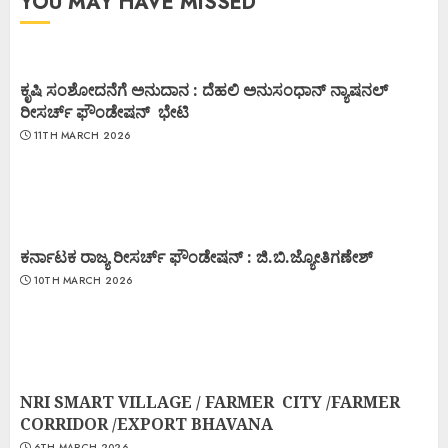
YOU MAY HAVE MISSED
ಕೃಷಿ ಸಂಶೋದನೆಗೆ ಅನುದಾನ : ದೆಹಲಿ ಅನುಸಂಧಾನ್ ನ್ಯಾಷನಲ್
ರೀಸರ್ಚ್ ಫೌಂಡೇಷನ್ ಭೇಟಿ
11TH MARCH 2026
ಕರ್ನಾಟಕ ರಾಜ್ಯ ರೀಸರ್ಚ್ ಫೌಂಡೇಷನ್ : ಜಿ.ಬಿ.ಜ್ಯೋತಿಗಣೇಶ್
10TH MARCH 2026
NRI SMART VILLAGE / FARMER CITY /FARMER
CORRIDOR /EXPORT BHAVANA
6TH MARCH 2026