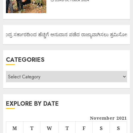
22ND OCTOBER 2024
ಂದ್ರ ಸರ್ಕಾರದಿಂದ ಹೆಚ್ಚಿಗೆ ಅನುದಾನ ಪಡೆದ ರಾಜ್ಯಾವಾಗಿಸಲು ಶ್ರಮಿಸೋಣ ಬನ್ನಿ
CATEGORIES
EXPLORE BY DATE
November 2021
M
T
W
T
F
S
S