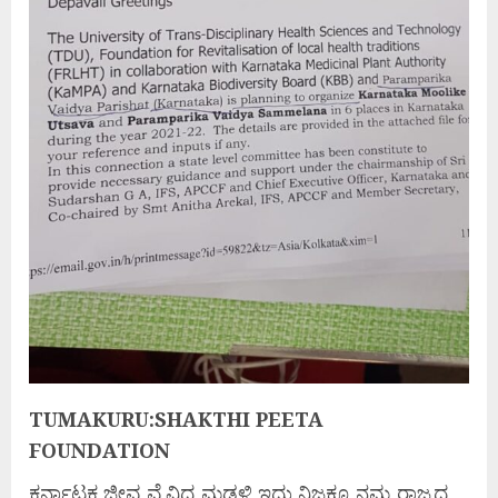
TUMAKURU:SHAKTHI PEETA
FOUNDATION
ಕರ್ನಾಟಕ ಜೀವ ವೈವಿಧ್ಯ ಮಡಳಿ ಇದು ನಿಜಕ್ಕೂ ನಮ್ಮ ರಾಜ್ಯದ