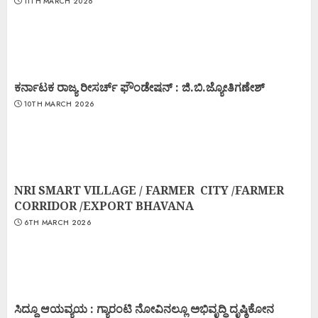
11TH MARCH 2026
ಕರ್ನಾಟಕ ರಾಜ್ಯ ರೀಸರ್ಚ್ ಫೌಂಡೇಷನ್ : ಜಿ.ಬಿ.ಜ್ಯೋತಿಗಣೇಶ್
10TH MARCH 2026
NRI SMART VILLAGE / FARMER CITY /FARMER
CORRIDOR /EXPORT BHAVANA
6TH MARCH 2026
ಸಿದ್ದೂ ಆಯವ್ಯಯ : ಗ್ಯಾರಂಟಿ ನೋವಿನಲ್ಲೂ ಅಭಿವೃದ್ಧಿ ದೃಷ್ಠಿಕೋನ