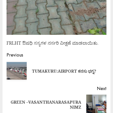
FRLHT ಔಷಧಿ ಸಸ್ಯಗಳ ನರ್ಸರಿ ವೀಕ್ಷಣೆ ಮಾಡಲಾಯಿತು.
Previous
TUMAKURU:AIRPORT ಕನಸು ಭಗ್ನ?
Next
GREEN –VASANTHANARASAPURA
NIMZ