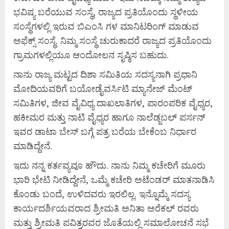
ಭವಿಷ್ಯ ಬರೆಯುವ ಸಂಸ್ಥೆ, ರಾಜ್ಯದ ಪ್ರತಿಯೊಂದು ಸ್ಥಳೀಯ
ಸಂಸ್ಥೆಗಳಲ್ಲಿ ಇರುವ ಬಿಎಂಸಿ ಗಳ ಮಾನಿಟರಿಂಗ್ ಮಾಡುವ
ಅಫೆಕ್ಸ್ ಸಂಸ್ಥೆ. ನಿಮ್ಮ ಸಂಸ್ಥೆ ಚುರುಕಾದರೆ ರಾಜ್ಯದ ಪ್ರತಿಯೊಂದು
ಗ್ರಾಮಗಳಲ್ಲಿಯೂ ಆಂದೋಲನ ಸೃಷ್ಠಿಸ ಬಹುದು.
ನಾನು ರಾಜ್ಯ ಮಟ್ಟದ ದಿಶಾ ಸಮಿತಿಯ ಸದಸ್ಯನಾಗಿ ಪ್ರಧಾನಿ
ಮೋದಿಯವರಿಗೆ ಬಯೋಡೈವರ್ಸಿಟಿ ಮ್ಯಾನೇಜ್ ಮೆಂಟ್
ಸಮಿತಿಗಳ, ಜೀವ ವೈವಿಧ್ಯ ದಾಖಲಾತಿಗಳ, ಪಾರಂಪರಿಕ ವೈಧ್ಯರ,
ಹಕೀಮರ ಮತ್ತು ನಾಟಿ ವೈಧ್ಯರ ಹಾಗೂ ನಾಲೆಡ್ಜಬಲ್ ಪರ್ಸನ್
ಇವರ ಡಾಟಾ ಬೇಸ್ ಬಗ್ಗೆ ಪತ್ರ ಬರೆಯ ಬೇಕೆಂಬ ನಿರ್ಧಾರ
ಮಾಡಿದ್ದೇನೆ.
ಇದು ನನ್ನ ಕರ್ತವ್ಯವೂ ಹೌದು. ನಾನು ನಿಮ್ಮ ಕಚೇರಿಗೆ ಮೂರು
ಭಾರಿ ಭೇಟಿ ನೀಡಿದ್ದೇನೆ, ಒಮ್ಮೆ ಕಚೇರಿ ಅಟೆಂಡರ್ ಮಾತನಾಡಿಸಿ
ಕೊಂಡು ಬಂದೆ, ಉಳಿದವರು ಇರಲಿಲ್ಲ. ಇನ್ನೊಮ್ಮೆ ಸದಸ್ಯ
ಕಾರ್ಯದರ್ಶಿಯವರಾದ ಶ್ರೀಮತಿ ಅನಿತಾ ಅರೆಕಲ್ ರವರು
ಮತ್ತು ಶ್ರೀಮತಿ ಪವಿತ್ರರವರ ಜೊತೆಯಲ್ಲಿ ಸಮಾಲೋಚನೆ ಸಭೆ