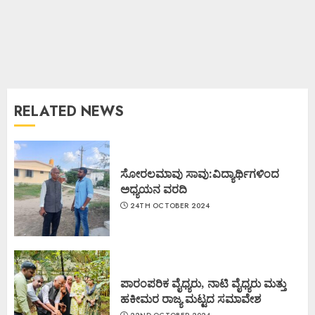
RELATED NEWS
ಸೋರಲಮಾವು ಸಾವು:ವಿದ್ಯಾರ್ಥಿಗಳಿಂದ
ಅಧ್ಯಯನ ವರದಿ
24TH OCTOBER 2024
ಪಾರಂಪರಿಕ ವೈಧ್ಯರು, ನಾಟಿ ವೈಧ್ಯರು ಮತ್ತು
ಹಕೀಮರ ರಾಜ್ಯ ಮಟ್ಟದ ಸಮಾವೇಶ