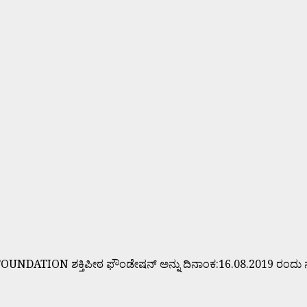
TION ಶಕ್ತಿಪೀಠ ಫೌಂಡೇಷನ್ ಅನ್ನು ದಿನಾಂಕ:16.08.2019 ರಂದು ನೊಂದ