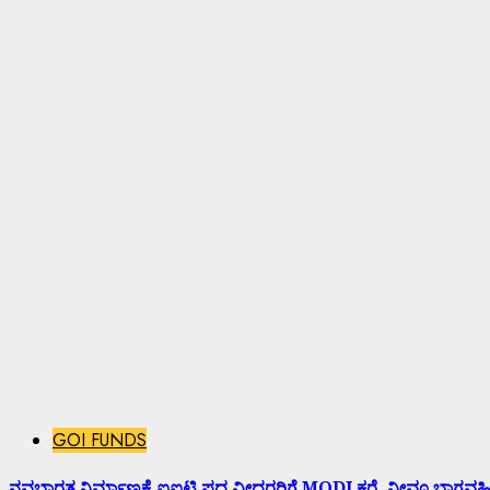
GOI FUNDS
ನವಭಾರತ ನಿರ್ಮಾಣಕ್ಕೆ ಐಐಟಿ ಪದ ವೀಧರರಿಗೆ MODI ಕರೆ, ನೀವೂ ಬಾಗವಹಿ