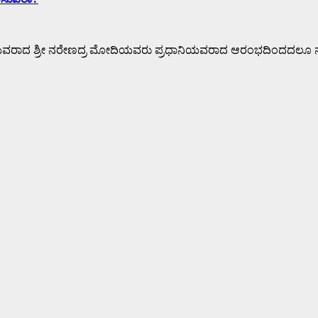
ರೀ ನರೇಣದ್ರ ಮೋದಿಯವರು ಪ್ರಧಾನಿಯವರಾದ ಆರಂಭದಿಂದದಲೂ ನವಭಾತರದ ಕನ