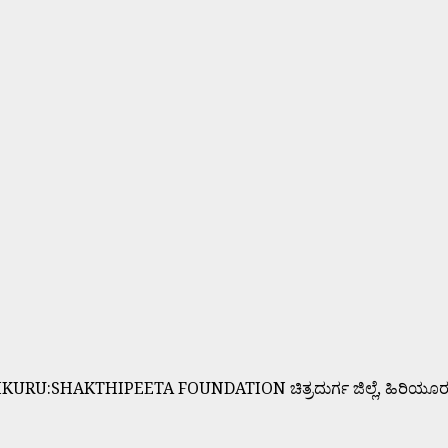
UMKURU:SHAKTHIPEETA FOUNDATION ಚಿತ್ರದುರ್ಗ ಜಿಲ್ಲೆ, ಹಿರಿಯೂರು ತಾಲ