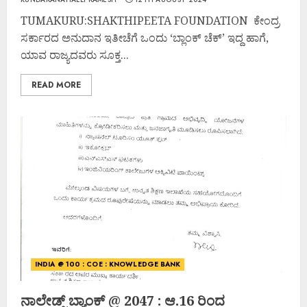
TUMAKURU:SHAKTHIPEETA FOUNDATION ಕೇಂದ್ರ
ಸರ್ಕಾರದ ಅನುದಾನ ಇತೀಚೆಗೆ ಒಂದು ‘ಬ್ಲಾಂಕ್ ಚೆಕ್’ ಇದ್ದ ಹಾಗೆ,
ಯಾವ ರಾಜ್ಯದವರು ಸೂಕ್ತ...
READ MORE
INDIA @ 100 : COE : KNOWLEDGE BANK
ನಾಲೇಡ್ಜ್ ಬ್ಯಾಂಕ್ @ 2047 : ಆ.16 ರಿಂದ