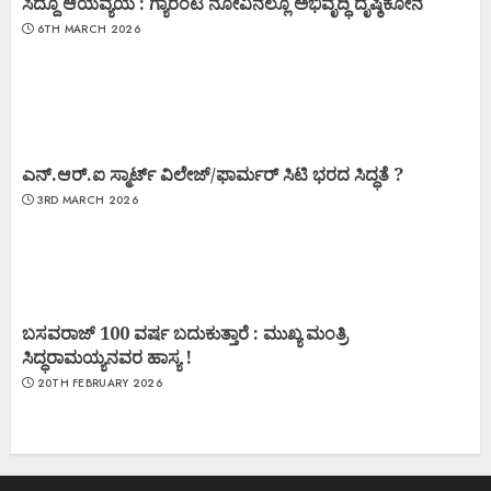
ಸಿದ್ದೂ ಆಯವ್ಯಯ : ಗ್ಯಾರಂಟಿ ನೋವಿನಲ್ಲೂ ಅಭಿವೃದ್ಧಿ ದೃಷ್ಠಿಕೋನ
6TH MARCH 2026
ಎನ್.ಆರ್.ಐ ಸ್ಮಾರ್ಟ್ ವಿಲೇಜ್/ಫಾರ್ಮರ್ ಸಿಟಿ ಭರದ ಸಿದ್ಧತೆ ?
3RD MARCH 2026
ಬಸವರಾಜ್ 100 ವರ್ಷ ಬದುಕುತ್ತಾರೆ : ಮುಖ್ಯ ಮಂತ್ರಿ
ಸಿದ್ಧರಾಮಯ್ಯನವರ ಹಾಸ್ಯ !
20TH FEBRUARY 2026