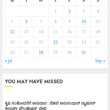
M
T
W
T
F
S
S
1
2
3
4
5
6
7
8
9
10
11
12
13
14
15
16
17
18
19
20
21
22
23
24
25
26
27
28
29
30
31
« Jul
Sep »
YOU MAY HAVE MISSED
ಕೃಷಿ ಸಂಶೋದನೆಗೆ ಅನುದಾನ : ದೆಹಲಿ ಅನುಸಂಧಾನ್ ನ್ಯಾಷನಲ್
ರೀಸರ್ಚ್ ಫೌಂಡೇಷನ್ ಭೇಟಿ