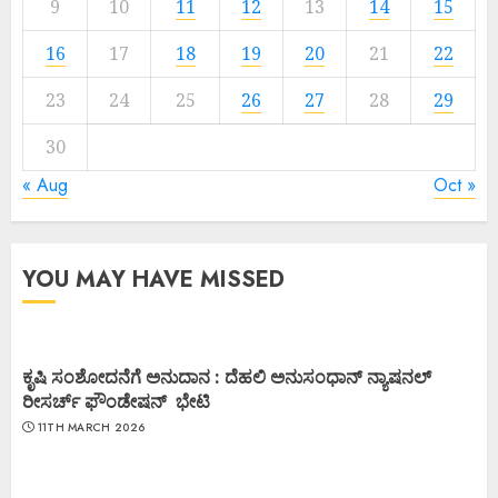
9
10
11
12
13
14
15
16
17
18
19
20
21
22
23
24
25
26
27
28
29
30
« Aug
Oct »
YOU MAY HAVE MISSED
ಕೃಷಿ ಸಂಶೋದನೆಗೆ ಅನುದಾನ : ದೆಹಲಿ ಅನುಸಂಧಾನ್ ನ್ಯಾಷನಲ್
ರೀಸರ್ಚ್ ಫೌಂಡೇಷನ್ ಭೇಟಿ
11TH MARCH 2026