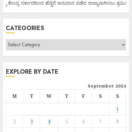
ಜ್ಯ ಕೇಂದ್ರ ಸರ್ಕಾರದಿಂದ ಹೆಚ್ಚಿಗೆ ಅನುದಾನ ಪಡೆದ ರಾಜ್ಯಾವಾಗಿಸಲು ಶ್ರಮಿಸೋಣ
CATEGORIES
EXPLORE BY DATE
September 2024
M
T
W
T
F
S
S
1
2
3
4
5
6
7
8