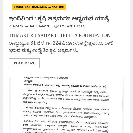
KRUSHI ASHRAMAGALA YATHRE
ಇಂದಿನಿಂದ : ಕೃಷಿ ಆಶ್ರಮಗಳ ಅಧ್ಯಯನ ಯಾತ್ರೆ
KUNDARANAHALLI RAMESH
17TH APRIL 2025
TUMAKURU:SAHAKTHIPEETA FOUNDATION
ರಾಜ್ಯದ್ಯಾಂತ 31 ಜಿಲ್ಲೆಗಳ, 224 ವಿಧಾನಸಭಾ ಕ್ಷೇತ್ರವಾರು, ಹಾಲಿ
ಇರುವ ಮತ್ತು ಉದ್ದೇಶಿತ ಕೃಷಿ ಆಶ್ರಮಗಳ...
READ MORE