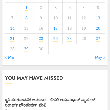
1
2
3
4
5
6
7
8
9
10
11
12
13
14
15
16
17
18
19
20
21
22
23
24
25
26
27
28
29
30
« Mar
May »
YOU MAY HAVE MISSED
ಕೃಷಿ ಸಂಶೋದನೆಗೆ ಅನುದಾನ : ದೆಹಲಿ ಅನುಸಂಧಾನ್ ನ್ಯಾಷನಲ್
ರೀಸರ್ಚ್ ಫೌಂಡೇಷನ್ ಭೇಟಿ