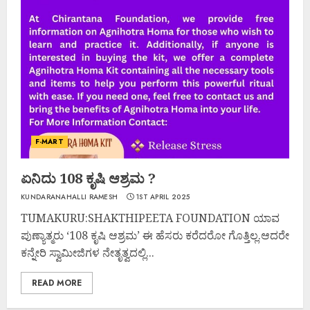
F-MART
ಏನಿದು 108 ಕೃಷಿ ಆಶ್ರಮ ?
KUNDARANAHALLI RAMESH
1ST APRIL 2025
TUMAKURU:SHAKTHIPEETA FOUNDATION ಯಾವ
ಪುಣ್ಯಾತ್ಮರು ‘108 ಕೃಷಿ ಆಶ್ರಮ’ ಈ ಹೆಸರು ಕರೆದರೋ ಗೊತ್ತಿಲ್ಲ.ಆದರೇ
ಕನ್ನೇರಿ ಸ್ವಾಮೀಜಿಗಳ ನೇತೃತ್ವದಲ್ಲಿ...
READ MORE