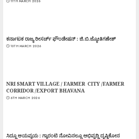
11TH MARCH 2026
ಕರ್ನಾಟಕ ರಾಜ್ಯ ರೀಸರ್ಚ್ ಫೌಂಡೇಷನ್ : ಜಿ.ಬಿ.ಜ್ಯೋತಿಗಣೇಶ್
10TH MARCH 2026
NRI SMART VILLAGE / FARMER CITY /FARMER
CORRIDOR /EXPORT BHAVANA
6TH MARCH 2026
ಸಿದ್ದೂ ಆಯವ್ಯಯ : ಗ್ಯಾರಂಟಿ ನೋವಿನಲ್ಲೂ ಅಭಿವೃದ್ಧಿ ದೃಷ್ಠಿಕೋನ