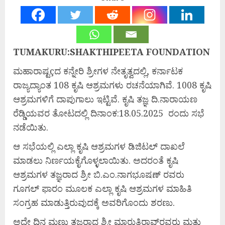
TUMAKURU:SHAKTHIPEETA FOUNDATION
ಮಹಾರಾಷ್ಟçದ ಕನ್ನೇರಿ ಶ್ರೀಗಳ ನೇತೃತ್ವದಲ್ಲಿ, ಕರ್ನಾಟಕ
ರಾಜ್ಯದ್ಯಾಂತ 108 ಕೃಷಿ ಆಶ್ರಮಗಳು ರಚನೆಯಾಗಿವೆ. 1008 ಕೃಷಿ
ಆಶ್ರಮಗಳಿಗೆ ದಾಪುಗಾಲು ಇಟ್ಟಿವೆ. ಕೃಷಿ ತಜ್ಞ ದಿ.ನಾರಾಯಣ
ರೆಡ್ಡಿಯವರ ತೋಟದಲ್ಲಿ ದಿನಾಂಕ:18.05.2025 ರಂದು ಸಭೆ
ನಡೆಯಿತು.
ಆ ಸಭೆಯಲ್ಲಿ ಎಲ್ಲಾ ಕೃಷಿ ಆಶ್ರಮಗಳ ಡಿಜಿಟಲ್ ದಾಖಲೆ
ಮಾಡಲು ನಿರ್ಣಯಕೈಗೊಳ್ಳಲಾಯಿತು. ಅದರಂತೆ ಕೃಷಿ
ಆಶ್ರಮಗಳ ತಜ್ಞರಾದ ಶ್ರೀ ಬಿ.ಎಂ.ನಾಗಭೂಷಣ್ ರವರು
ಗೂಗಲ್ ಫಾರಂ ಮೂಲಕ ಎಲ್ಲಾ ಕೃಷಿ ಆಶ್ರಮಗಳ ಮಾಹಿತಿ
ಸಂಗ್ರಹ ಮಾಡುತ್ತಿರುವುದಕ್ಕೆ ಅವರಿಗೊಂದು ಶರಣು.
ಅದೇ ದಿನ ಮಣ್ಣು ತಜ್ಞರಾದ ಶ್ರೀ ಮಾರುತಿರಾವ್‌ರವರು ಮತ್ತು