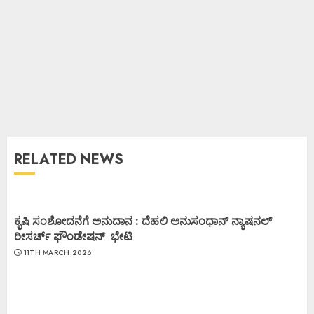
RELATED NEWS
ಕೃಷಿ ಸಂಶೋದನೆಗೆ ಅನುದಾನ : ದೆಹಲಿ ಅನುಸಂಧಾನ್ ನ್ಯಾಷನಲ್
ರೀಸರ್ಚ್ ಫೌಂಡೇಷನ್ ಭೇಟಿ
11TH MARCH 2026