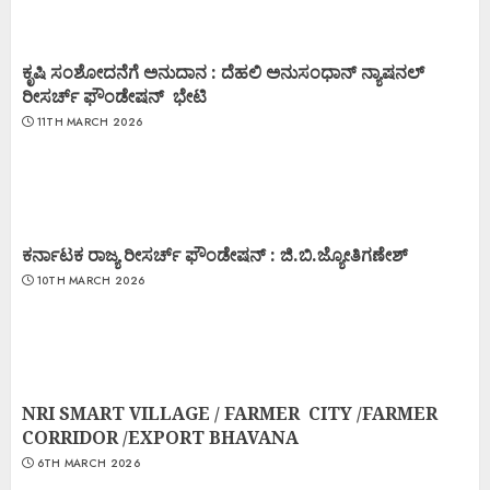
ಕೃಷಿ ಸಂಶೋದನೆಗೆ ಅನುದಾನ : ದೆಹಲಿ ಅನುಸಂಧಾನ್ ನ್ಯಾಷನಲ್
ರೀಸರ್ಚ್ ಫೌಂಡೇಷನ್ ಭೇಟಿ
11TH MARCH 2026
ಕರ್ನಾಟಕ ರಾಜ್ಯ ರೀಸರ್ಚ್ ಫೌಂಡೇಷನ್ : ಜಿ.ಬಿ.ಜ್ಯೋತಿಗಣೇಶ್
10TH MARCH 2026
NRI SMART VILLAGE / FARMER CITY /FARMER
CORRIDOR /EXPORT BHAVANA
6TH MARCH 2026