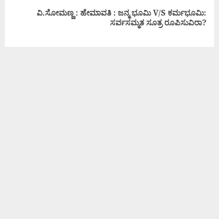
ವಿ.ಸೋಮಣ್ಣ : ಹೇಮಾವತಿ : ಜನ್ಮ ಭೂಮಿ V/S ಕರ್ಮಭೂಮಿ:
ಸರ್ವಸಮ್ಮತ ಸೂತ್ರ ರೂಪಿಸುವಿರಾ?