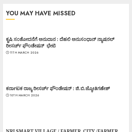
YOU MAY HAVE MISSED
ಕೃಷಿ ಸಂಶೋದನೆಗೆ ಅನುದಾನ : ದೆಹಲಿ ಅನುಸಂಧಾನ್ ನ್ಯಾಷನಲ್
ರೀಸರ್ಚ್ ಫೌಂಡೇಷನ್ ಭೇಟಿ
11TH MARCH 2026
ಕರ್ನಾಟಕ ರಾಜ್ಯ ರೀಸರ್ಚ್ ಫೌಂಡೇಷನ್ : ಜಿ.ಬಿ.ಜ್ಯೋತಿಗಣೇಶ್
10TH MARCH 2026
NRI SMART VILLAGE / FARMER CITY /FARMER