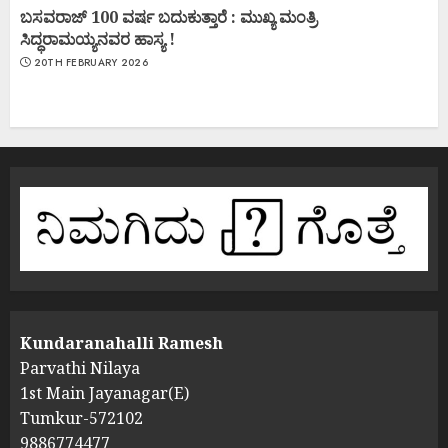
ಬಸವರಾಜ್ 100 ವರ್ಷ ಬದುಕುತ್ತಾರೆ : ಮುಖ್ಯ ಮಂತ್ರಿ
ಸಿದ್ಧರಾಮಯ್ಯನವರ ಹಾಸ್ಯ !
20TH FEBRUARY 2026
Kundaranahalli Ramesh
Parvathi Nilaya
1st Main Jayanagar(E)
Tumkur-572102
9886774477