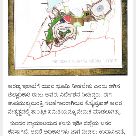
ಅರಣ್ಯ ಇಲಾಖೆಗೆ ಯಾವ ಭೂಮಿ ನೀಡಬೇಕು ಎಂದು ಆಗಿನ
ಜಿಲ್ಲಾಧಿಕಾರಿ ರಾಜು ಅವರು ನಿರ್ದೇಶನ ನೀಡಿದ್ದರು. ಈಗ
ಉಪಮುಖ್ಯಮಂತ್ರಿ ಸಲಹೆಗಾರರಾಗಿರುವ ಕೆ.ಜೈಪ್ರಕಾಶ್ ಅವರ
ನೇತೃತ್ವದಲ್ಲಿ ತಾಂತ್ರಿಕ ಸಮಿತಿಯನ್ನೂ ನೇಮಕ ಮಾಡಲಾಗಿತ್ತು.
ಸುಂದರ ನ್ಯಾಯಾಲಯದ ಕನಸು ಇಡೀ ಜಿಲ್ಲೆಯ ಜನರ
ಕನಸಾಗಿದೆ. ಆದರೆ ಅಧಿಕಾರಿಗಳು ಜಾಗ ನೀಡಲು ಉದಾಸೀನತೆ,