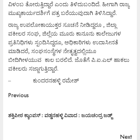
ವಿಳಂಬ ತೋರುತ್ತಿದ್ದಾರೆ ಎಂದು ತಿಳಿದುಬಂದಿದೆ. ಹೀಗಾಗಿ ರಾಜ್ಯ
ಮುಖ್ಯಕಾರ್ಯದರ್ಶಿಗೆ ಪತ್ರ ಬರೆಯುವುದಾಗಿ ತಿಳಿಸಿದ್ದಾರೆ.
ರಾಜ್ಯ ಉಪಲೋಕಾಯುಕ್ತರ ಸೂಚನೆ ನೀಡಿದ್ದರೂ , ಜಿಲ್ಲಾ
ವಕೀಲರ ಸಂಘ, ಜಿಲ್ಲೆಯ ಮೂರು ಕಾನೂನು ಕಾಲೇಜುಗಳ
ಪ್ರತಿನಿಧಿಗಳು ಸ್ಪಂದಿಸಿದ್ದರೂ, ಅಧಿಕಾರಿಗಳು ಉದಾಸೀನತೆ
ಮಾಡಿದರೆ, ಸಂಘಸಂಸ್ಥೆಗಳ ನೇತೃತ್ವದಲ್ಲಿಯೂ
ಬೀದಿಗೀಳಯುವ ಕಾಲ ಬರಲಿದೆ. ಜೊತೆಗೆ ಪಿ.ಐ.ಎಲ್ ಹಾಕಲು
ವಕೀಲರು ಸಜ್ಜಾಗುತ್ತಿದ್ದಾರೆ.
– ಕುಂದರನಹಳ್ಳಿ ರಮೇಶ್
Previous
ಶಕ್ತಿಪೀಠ ಕ್ಯಾಂಪಸ್ : ವಡ್ಡನಹಳ್ಳಿ ವಿವಾದ : ಜಯಚಂದ್ರ ಜಡ್ಜ್
Next