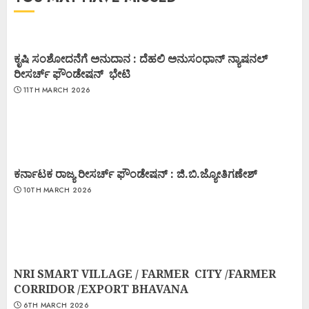
ಕೃಷಿ ಸಂಶೋದನೆಗೆ ಅನುದಾನ : ದೆಹಲಿ ಅನುಸಂಧಾನ್ ನ್ಯಾಷನಲ್
ರೀಸರ್ಚ್ ಫೌಂಡೇಷನ್ ಭೇಟಿ
11TH MARCH 2026
ಕರ್ನಾಟಕ ರಾಜ್ಯ ರೀಸರ್ಚ್ ಫೌಂಡೇಷನ್ : ಜಿ.ಬಿ.ಜ್ಯೋತಿಗಣೇಶ್
10TH MARCH 2026
NRI SMART VILLAGE / FARMER CITY /FARMER
CORRIDOR /EXPORT BHAVANA
6TH MARCH 2026