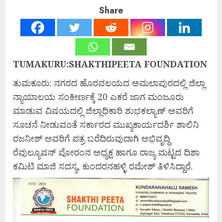
Share
TUMAKURU:SHAKTHIPEETA FOUNDATION
ತುಮಕೂರು: ನಗರದ ಹೊರವಲಯದ ಅಮಲಾಪುರದಲ್ಲಿ ಜಿಲ್ಲಾ
ನ್ಯಾಯಾಲಯ ಸಂಕೀರ್ಣಕ್ಕೆ 20 ಎಕರೆ ಜಾಗ ಮಂಜೂರು
ಮಾಡುವ ವಿಷಯದಲ್ಲಿ ಜಿಲ್ಲಾಧಿಕಾರಿ ಶುಭಕಲ್ಯಾಣ್ ಅವರಿಗೆ
ಸೂಚನೆ ನೀಡುವಂತೆ ಸರ್ಕಾರದ ಮುಖ್ಯಕಾರ್ಯದರ್ಶಿ ಶಾಲಿನಿ
ರಜನೀಶ್ ಅವರಿಗೆ ಪತ್ರ ಬರೆದಿರುವುದಾಗಿ ಅಭಿವೃದ್ಧಿ
ರೆವುಲ್ಯೂಷನ್ ಪೋರಂನ ಅಧ್ಯಕ್ಷ ಹಾಗೂ ರಾಜ್ಯ ಮಟ್ಟದ ದಿಶಾ
ಕಮಿಟಿ ಮಾಜಿ ಸದಸ್ಯ, ಕುಂದರನಹಳ್ಳಿ ರಮೇಶ್ ತಿಳಿಸಿದ್ದಾರೆ.