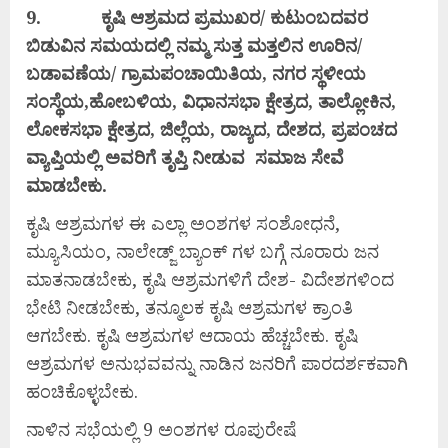
9.
ಕೃಷಿ
ಆಶ್ರಮದ
ಪ್ರಮುಖರ/
ಕುಟುಂಬದವರ
ಬಿಡುವಿನ
ಸಮಯದಲ್ಲಿ
ನಮ್ಮ
ಸುತ್ತ
ಮತ್ತಲಿನ
ಊರಿನ/
ಬಡಾವಣೆಯ/
ಗ್ರಾಮಪಂಚಾಯಿತಿಯ,
ನಗರ
ಸ್ಥಳೀಯ
ಸಂಸ್ಥೆಯ,
ಹೋಬಳಿಯ,
ವಿಧಾನಸಭಾ
ಕ್ಷೇತ್ರದ,
ತಾಲ್ಲೋಕಿನ,
ಲೋಕಸಭಾ
ಕ್ಷೇತ್ರದ,
ಜಿಲ್ಲೆಯ,
ರಾಜ್ಯದ,
ದೇಶದ,
ಪ್ರಪಂಚದ
ವ್ಯಾಪ್ತಿಯಲ್ಲಿ
ಅವರಿಗೆ
ತೃಪ್ತಿ
ನೀಡುವ
ಸಮಾಜ
ಸೇವೆ
ಮಾಡಬೇಕು.
ಕೃಷಿ ಆಶ್ರಮಗಳ ಈ ಎಲ್ಲಾ ಅಂಶಗಳ ಸಂಶೋಧನೆ,
ಮ್ಯೂಸಿಯಂ, ನಾಲೇಡ್ಜ್ ಬ್ಯಾಂಕ್ ಗಳ ಬಗ್ಗೆ ನೂರಾರು ಜನ
ಮಾತನಾಡಬೇಕು, ಕೃಷಿ ಆಶ್ರಮಗಳಿಗೆ ದೇಶ- ವಿದೇಶಗಳಿಂದ
ಭೇಟಿ ನೀಡಬೇಕು, ತನ್ಮೂಲಕ ಕೃಷಿ ಆಶ್ರಮಗಳ ಕ್ರಾಂತಿ
ಆಗಬೇಕು. ಕೃಷಿ ಆಶ್ರಮಗಳ ಆದಾಯ ಹೆಚ್ಚಬೇಕು. ಕೃಷಿ
ಆಶ್ರಮಗಳ ಅನುಭವವನ್ನು ನಾಡಿನ ಜನರಿಗೆ ಪಾರದರ್ಶಕವಾಗಿ
ಹಂಚಿಕೊಳ್ಳಬೇಕು.
ನಾಳಿನ ಸಭೆಯಲ್ಲಿ 9 ಅಂಶಗಳ ರೂಪುರೇಷೆ