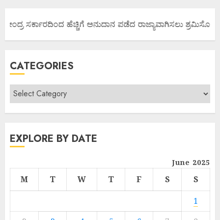
ಕೇಂದ್ರ ಸರ್ಕಾರದಿಂದ ಹೆಚ್ಚಿಗೆ ಅನುದಾನ ಪಡೆದ ರಾಜ್ಯಾವಾಗಿಸಲು ಶ್ರಮಿಸೋಣ ಬನ
CATEGORIES
EXPLORE BY DATE
June 2025
M
T
W
T
F
S
S
1