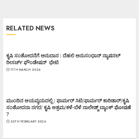
RELATED NEWS
ಕೃಷಿ ಸಂಶೋದನೆಗೆ ಅನುದಾನ : ದೆಹಲಿ ಅನುಸಂಧಾನ್ ನ್ಯಾಷನಲ್
ರೀಸರ್ಚ್ ಫೌಂಡೇಷನ್ ಭೇಟಿ
11TH MARCH 2026
ಮುಂದಿನ ಆಯವ್ಯಯದಲ್ಲಿ : ಫಾರ್ಮರ್ ಸಿಟಿ/ಫಾರ್ಮರ್ ಕಾರಿಡಾರ್/ಕೃಷಿ
ಸಂಶೋದನಾ ನಗರ/ ಕೃಷಿ ಆಶ್ರಮ/ಕಳೆ-ಬೆಳೆ ನಾಲೇಡ್ಜ್ ಬ್ಯಾಂಕ್ ಘೋಷಣೆ
?
20TH FEBRUARY 2026