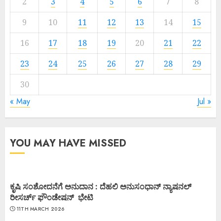
2
3
4
5
6
7
8
9
10
11
12
13
14
15
16
17
18
19
20
21
22
23
24
25
26
27
28
29
30
« May
Jul »
YOU MAY HAVE MISSED
ಕೃಷಿ ಸಂಶೋದನೆಗೆ ಅನುದಾನ : ದೆಹಲಿ ಅನುಸಂಧಾನ್ ನ್ಯಾಷನಲ್
ರೀಸರ್ಚ್ ಫೌಂಡೇಷನ್ ಭೇಟಿ
11TH MARCH 2026