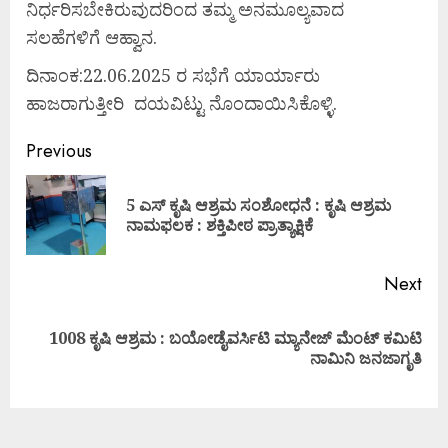
ನಿರ್ಧರಿಸಬೇಕಿರುವುದರಿಂದ ತಮ್ಮ ಅನಮೂಲ್ಯವಾದ
ಸಲಹೆಗಳಿಗೆ ಆಹ್ವಾನ.
ದಿನಾಂಕ:22.06.2025 ರ ಸಭೆಗೆ ಯಾರ್ಯಾರು
ಹಾಜರಾಗುತ್ತೀರಿ ದಯವಿಟ್ಟು ನೊಂದಾಯಿಸಿಕೊಳ್ಳಿ.
Previous
5 ಎಸ್ ಕೃಷಿ ಆಶ್ರಮ ಸಂಶೋಧನೆ : ಕೃಷಿ ಆಶ್ರಮ
ನಾಮಫಲಕ : ಶಕ್ತಿಪೀಠ ಪ್ರಾತ್ಯಾಕ್ಷಿಕೆ
Next
1008 ಕೃಷಿ ಆಶ್ರಮ : ಬಯೋಡೈವರ್ಸಿಟಿ ಮ್ಯಾನೇಜ್ ಮೆಂಟ್ ಕಮಿಟಿ
ನಾಮಿನಿ ಜನಜಾಗೃತಿ