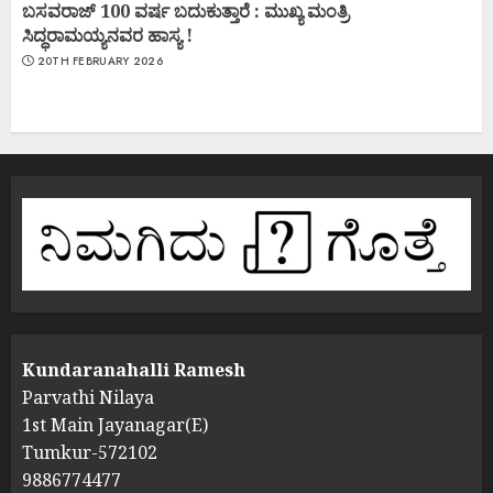
ಬಸವರಾಜ್ 100 ವರ್ಷ ಬದುಕುತ್ತಾರೆ : ಮುಖ್ಯ ಮಂತ್ರಿ
ಸಿದ್ಧರಾಮಯ್ಯನವರ ಹಾಸ್ಯ !
20TH FEBRUARY 2026
Kundaranahalli Ramesh
Parvathi Nilaya
1st Main Jayanagar(E)
Tumkur-572102
9886774477