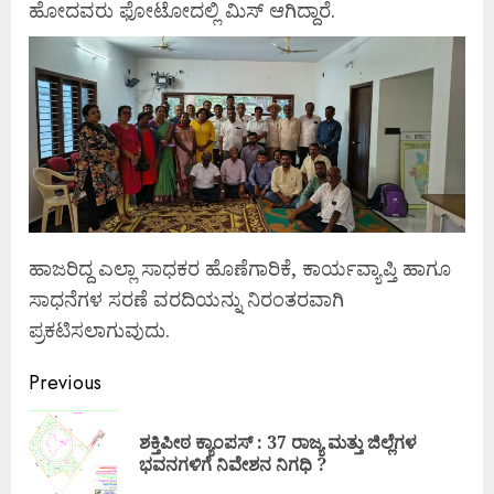
ಹೋದವರು ಫೋಟೋದಲ್ಲಿ ಮಿಸ್ ಆಗಿದ್ದಾರೆ.
ಹಾಜರಿದ್ದ ಎಲ್ಲಾ ಸಾಧಕರ ಹೊಣೆಗಾರಿಕೆ, ಕಾರ್ಯವ್ಯಾಪ್ತಿ ಹಾಗೂ
ಸಾಧನೆಗಳ ಸರಣೆ ವರದಿಯನ್ನು ನಿರಂತರವಾಗಿ
ಪ್ರಕಟಿಸಲಾಗುವುದು.
Previous
ಶಕ್ತಿಪೀಠ ಕ್ಯಾಂಪಸ್ : 37 ರಾಜ್ಯ ಮತ್ತು ಜಿಲ್ಲೆಗಳ
ಭವನಗಳಿಗೆ ನಿವೇಶನ ನಿಗಧಿ ?