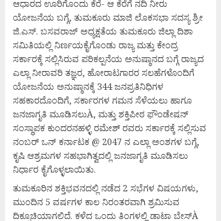
ಆಧಾರದ ಊರಿಗೊಂದು ಕೆರೆ- ಆ ಕೆರೆಗೆ ನದಿ ನೀರು
ಯೋಜನೆಯ ಬಗ್ಗೆ, ತುಮಕೂರು ಮಾಜಿ ಲೊಕಸಭಾ ಸದಸ್ಯ ಶ್ರೀ
ಜಿ.ಎಸ್. ಬಸವರಾಜ್ ಅಧ್ಯಕ್ಷತೆಯ ತುಮಕೂರು ಜಿಲ್ಲಾ ದಿಶಾ
ಸಮಿತಿಯಲ್ಲಿ ನಿರ್ಣಯಕೈಗೊಂಡು ರಾಜ್ಯ ಮತ್ತು ಕೇಂದ್ರ
ಸರ್ಕಾರಕ್ಕೆ ಸಲ್ಲಿಸಿರುವ ಪರಿಕಲ್ಪನೆಯ ಅನುಷ್ಠಾನದ ಬಗ್ಗೆ ರಾಜ್ಯದ
ಎಲ್ಲಾ ನೀರಾವರಿ ತಜ್ಞರ, ಹೋರಾಟಗಾರರ ಸಲಹೆಗಳೊಂದಿಗೆ
ಯೋಜನೆಯ ಅನುಷ್ಠಾನಕ್ಕೆ 344 ಜನಪ್ರತಿನಿಧಿಗಳ
ಸಹಕಾರದೊಂದಿಗೆ, ಸರ್ಕಾರಗಳ ಗಮನ ಸೆಳೆಯಲು ಹಾಗೂ
ಜನಜಾಗೃತಿ ಮೂಡಿಸಲುÀ, ಮತ್ತು ಶಕ್ತಿಪೀಠ ಫೌಂಡೇಷನ್
ಸಂಸ್ಥಾಪಕ ಕುಂದರನಹಳ್ಳಿ ರಮೇಶ್ ರವರು ಸರ್ಕಾರಕ್ಕೆ ಸಲ್ಲಿಸುವ
ನಂಬರ್ ಒನ್ ಕರ್ನಾಟಕ @ 2047 ನ ಎಲ್ಲಾ ಅಂಶಗಳ ಬಗ್ಗೆ,
ಕೃಷಿ ಆಶ್ರಮಗಳ ಸಹಭಾಗಿತ್ವದಲ್ಲಿ ಜನಜಾಗೃತಿ ಮೂಡಿಸಲು
ನಿರ್ಧಾರ ಕೈಗೊಳ್ಳಲಾಯಿತು.
ತುಮಕೂರಿನ ಶಕ್ತಿಭವನದಲ್ಲಿ ನಡೆದ 2 ಸಭೆಗಳ ವಿಷಯಗಳು,
ಮುಂದಿನ 5 ವರ್ಷಗಳ ಕಾಲ ನಿರಂತರವಾಗಿ ಶ್ರಮಿಸುವ
ದಿಕ್ಸೂಚಿಯಾಗಲಿದೆ. ಕಳೆದ ಒಂದು ತಿಂಗಳಲ್ಲಿ ಡಾಟಾ ಬೇಸ್À