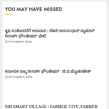
YOU MAY HAVE MISSED
ಕೃಷಿ ಸಂಶೋದನೆಗೆ ಅನುದಾನ : ದೆಹಲಿ ಅನುಸಂಧಾನ್ ನ್ಯಾಷನಲ್
ರೀಸರ್ಚ್ ಫೌಂಡೇಷನ್ ಭೇಟಿ
11TH MARCH 2026
ಕರ್ನಾಟಕ ರಾಜ್ಯ ರೀಸರ್ಚ್ ಫೌಂಡೇಷನ್ : ಜಿ.ಬಿ.ಜ್ಯೋತಿಗಣೇಶ್
10TH MARCH 2026
NRI SMART VILLAGE / FARMER CITY /FARMER