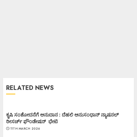
RELATED NEWS
ಕೃಷಿ ಸಂಶೋದನೆಗೆ ಅನುದಾನ : ದೆಹಲಿ ಅನುಸಂಧಾನ್ ನ್ಯಾಷನಲ್
ರೀಸರ್ಚ್ ಫೌಂಡೇಷನ್ ಭೇಟಿ
11TH MARCH 2026