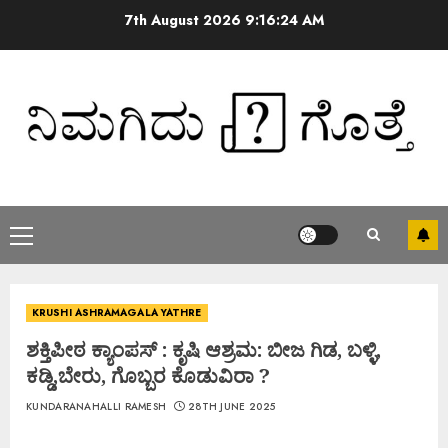
7th August 2026
9:16:25 AM
KRUSHI ASHRAMAGALA YATHRE
ಶಕ್ತಿಪೀಠ ಕ್ಯಾಂಪಸ್ : ಕೃಷಿ ಆಶ್ರಮ: ಬೀಜ ಗಿಡ, ಬಳ್ಳಿ,
ಕಡ್ಡಿ,ಬೇರು, ಗೊಬ್ಬರ ಕೊಡುವಿರಾ ?
KUNDARANAHALLI RAMESH
28TH JUNE 2025