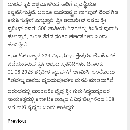
ದೂರದ ಕೃಷಿ ಆಶ್ರಮಗಳಿಂದ ಸಾರಿಗೆ ವ್ಯವಸ್ಥೆಯೂ
ಕಷ್ಟವೆನಿಸುತ್ತಿದೆ. ಆದರೂ ಮಹರಾಷ್ಟ್ರದ ನಾಗಪುರ್ ದಿಂದ ಗಿಡ
ಕಳುಹಿಸುತ್ತೇನೆ ಎನ್ನುತ್ತಾರೆ ಶ್ರೀ ಅಂಬರೀಷ್ ರವರು.ಶ್ರೀ
ಪ್ರದೀಫ್ ರವರು 500 ಜಾತೀಯ ಗಿಡಗಳನ್ನು ಕೊಡಿಸುವುದಾಗಿ
ಹೇಳಿದ್ದಾರೆ, ಗುಂಡಿ ತೆಗೆದ ನಂತರ ಚರ್ಚಿಸೋಣ ಎಂದು
ಹೇಳಿದ್ದೇನೆ.
ಕರ್ನಾಟಕ ರಾಜ್ಯದ 224 ವಿಧಾನಸಭಾ ಕ್ಷೇತ್ರಗಳ ಹೊಣೆಗಾರಿಕೆ
ಪಡೆಯುತ್ತಿರುವ ಕೃಷಿ ಆಶ್ರಮ ಪ್ರತಿನಿಧಿಗಳು, ದಿನಾಂಕ:
01.08.2025 ಶಕ್ತಿಪೀಠ ಕ್ಯಾಂಪಸ್‍ಗೆ ಆಗಮಿಸಿ ಒಂದೊಂದು
ಗಿಡವನ್ನು ಹಾಕಲು ಹೃದಯಪೂರ್ವಕ ಮನವಿ ಮಾಡಲಾಗಿದೆ.
ಆರಂಭದಲ್ಲಿ ಪಾರಂಪರಿಕ ವೈದ್ಯ ಶ್ರೀ ಗುರುಸಿದ್ಧರಾದ್ಯರವರ
ನಾಯಕತ್ವದಲ್ಲಿ ಕರ್ನಾಟಕ ರಾಜ್ಯದ ವಿವಿಧ ಜಿಲ್ಲೆಗಳಿಂದ 108
ಜನ ನಾಟಿ ವೈಧ್ಯರು ಬಂದು ಹಾಕಿದ್ದರು.
Previous