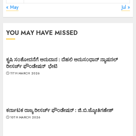
« May
Jul »
YOU MAY HAVE MISSED
ಕೃಷಿ ಸಂಶೋದನೆಗೆ ಅನುದಾನ : ದೆಹಲಿ ಅನುಸಂಧಾನ್ ನ್ಯಾಷನಲ್
ರೀಸರ್ಚ್ ಫೌಂಡೇಷನ್ ಭೇಟಿ
11TH MARCH 2026
ಕರ್ನಾಟಕ ರಾಜ್ಯ ರೀಸರ್ಚ್ ಫೌಂಡೇಷನ್ : ಜಿ.ಬಿ.ಜ್ಯೋತಿಗಣೇಶ್
10TH MARCH 2026