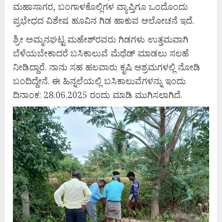
ಮಹಾಸಾಗರ, ಬಂಗಾಳಕೊಲ್ಲಿಗಳ ವ್ಯಾಪ್ತಿಗೂ ಒಂದೊಂದು
ಪ್ರಭೇಧದ ವಿಶೇಷ ಹೂವಿನ ಗಿಡ ಹಾಕುವ ಆಲೋಚನೆ ಇದೆ.
ಶ್ರೀ ಅಮ್ಮನಘಟ್ಟ ಮಹೇಶ್‍ರವರು ಗಿಡಗಳು ಉತ್ತಮವಾಗಿ
ಬೆಳೆಯಬೇಕಾದರೆ ಬಸಿಕಾಲುವೆ ಮೆಥೆಡ್ ಮಾಡಲು ಸಲಹೆ
ನೀಡಿದ್ದಾರೆ. ನಾನು ಸಹ ಹಲವಾರು ಕೃಷಿ ಆಶ್ರಮಗಳಲ್ಲಿ ನೋಡಿ
ಬಂದಿದ್ದೇನೆ. ಈ ಹಿನ್ನಲೆಯಲ್ಲಿ ಬಸಿಕಾಲುವೆಗಳನ್ನು ಇಂದು
ದಿನಾಂಕ: 28.06.2025 ರಂದು ಮಾಡಿ ಮುಗಿಸಲಾಗಿದೆ.