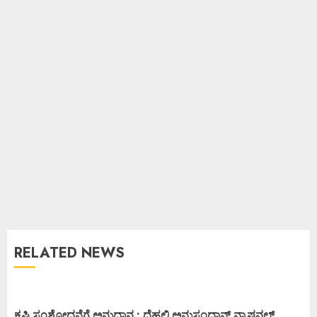
RELATED NEWS
ಕೃಷಿ ಸಂಶೋದನೆಗೆ ಅನುದಾನ : ದೆಹಲಿ ಅನುಸಂಧಾನ್ ನ್ಯಾಷನಲ್