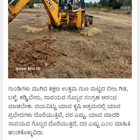
ಗುಂಡಿಗಳು ಮುಗಿದ ತಕ್ಷಣ ಉತ್ತಮ ಗುಣ ಮಟ್ಟದ ಬೀಜ ಗಿಡ,
ಬಳ್ಳಿ, ಕಡ್ಡಿ,ಬೇರು, ಸಾವಯವ ಗೊಬ್ಬರ ಸಂಗ್ರಹ ಆರಂಭ
ಮಾಡಬೇಕು. ದಯವಿಟ್ಟು ಯಾವ ಕೃಷಿ ಆಶ್ರಮದಲ್ಲಿ ಯಾವ
ಪ್ರಭೇದಗಳು ದೊರೆಯುತ್ತಿವೆ, ದರ ಎಷ್ಟು, ಯಾವ ಮಾದರಿ
ಸಾವಯವ ಗೊಬ್ಬರ ದೊರೆಯುತ್ತದೆ, ದರ ಎಷ್ಟು ಎಂಬ ಮಾಹಿತಿ
ಹಂಚಿಕೊಳ್ಳುವಿರಾ.