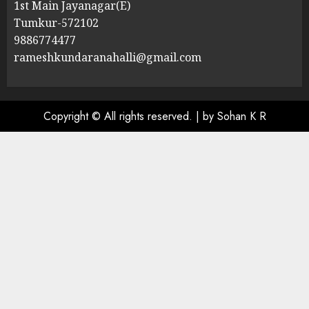
1st Main Jayanagar(E)
Tumkur-572102
9886774477
rameshkundaranahalli@gmail.com
Copyright © All rights reserved.
|
by Sohan K R