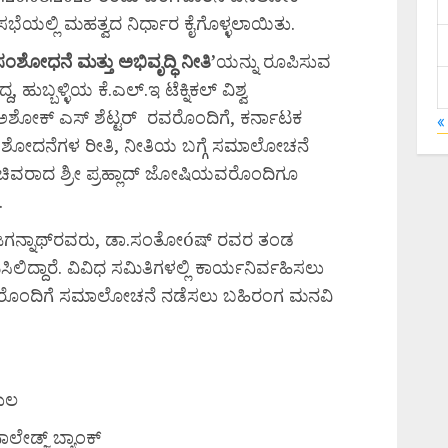
ಸಭೆಯಲ್ಲಿ ಮಹತ್ವದ ನಿರ್ಧಾರ ಕೈಗೊಳ್ಳಲಾಯಿತು.
ಸಂಶೋಧನೆ
ಮತ್ತು
ಅಭಿವೃದ್ಧಿ
ನೀತಿ’
ಯನ್ನು ರೂಪಿಸುವ
, ಹುಬ್ಬಳ್ಳಿಯ ಕೆ.ಎಲ್.ಇ ಟೆಕ್ನಿಕಲ್ ವಿಶ್ವ
ಅಶೋಕ್ ಎಸ್ ಶೆಟ್ಟರ್ ರವರೊಂದಿಗೆ, ಕರ್ನಾಟಕ
«
ಿ ಸಂಶೋದನೆಗಳ ರೀತಿ, ನೀತಿಯ ಬಗ್ಗೆ ಸಮಾಲೋಚನೆ
 ಸಚಿವರಾದ ಶ್ರೀ ಪ್ರಹ್ಲಾದ್ ಜೋಷಿಯವರೊಂದಿಗೂ
.
ಾ.ಜಗನ್ನಾಥ್‍ರವರು, ಡಾ.ಸಂತೋóಷ್ ರವರ ತಂಡ
ಿಲಿದ್ದಾರೆ. ವಿವಿಧ ಸಮಿತಿಗಳಲ್ಲಿ ಕಾರ್ಯನಿರ್ವಹಿಸಲು
ರವರೊಂದಿಗೆ ಸಮಾಲೋಚನೆ ನಡೆಸಲು ಬಹಿರಂಗ ಮನವಿ
ಕುಲ
ೇಡ್ಜ್ ಬ್ಯಾಂಕ್