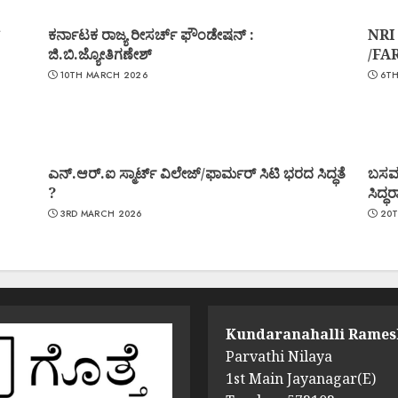
ಕರ್ನಾಟಕ ರಾಜ್ಯ ರೀಸರ್ಚ್ ಫೌಂಡೇಷನ್ :
NRI
ಜಿ.ಬಿ.ಜ್ಯೋತಿಗಣೇಶ್
/FA
10TH MARCH 2026
6TH
ಎನ್.ಆರ್.ಐ ಸ್ಮಾರ್ಟ್ ವಿಲೇಜ್/ಫಾರ್ಮರ್ ಸಿಟಿ ಭರದ ಸಿದ್ಧತೆ
ಬಸವರ
?
ಸಿದ್
3RD MARCH 2026
20T
Kundaranahalli Rames
Parvathi Nilaya
1st Main Jayanagar(E)