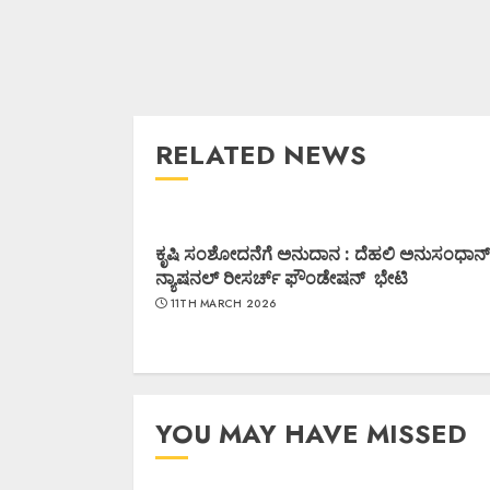
RELATED NEWS
ಕೃಷಿ ಸಂಶೋದನೆಗೆ ಅನುದಾನ : ದೆಹಲಿ ಅನುಸಂಧಾನ್
ನ್ಯಾಷನಲ್ ರೀಸರ್ಚ್ ಫೌಂಡೇಷನ್ ಭೇಟಿ
11TH MARCH 2026
YOU MAY HAVE MISSED