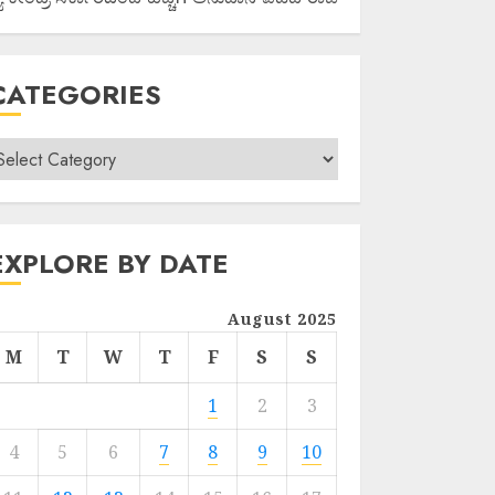
CATEGORIES
EXPLORE BY DATE
August 2025
M
T
W
T
F
S
S
1
2
3
4
5
6
7
8
9
10